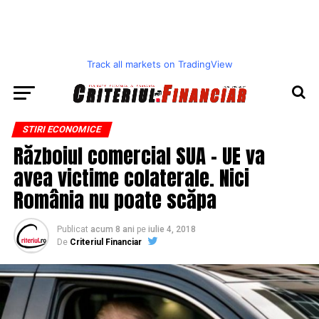
Track all markets on TradingView
STIRI ECONOMICE
Războiul comercial SUA – UE va
avea victime colaterale. Nici
România nu poate scăpa
Publicat
acum 8 ani
pe
iulie 4, 2018
De
Criteriul Financiar