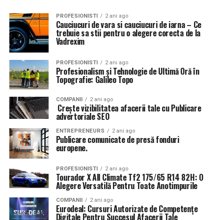
PROFESIONISTI
2 ani ago
Cauciucuri de vara si cauciucuri de iarna – Ce
trebuie sa stii pentru o alegere corecta de la
Vadrexim
PROFESIONISTI
2 ani ago
Profesionalism și Tehnologie de Ultimă Oră în
Topografie: Galileo Topo
COMPANII
2 ani ago
Crește vizibilitatea afacerii tale cu Publicare
advertoriale SEO
ENTREPRENEURS
2 ani ago
Publicare comunicate de presă fonduri
europene.
PROFESIONISTI
2 ani ago
Tourador X All Climate Tf2 175/65 R14 82H: O
Alegere Versatilă Pentru Toate Anotimpurile
COMPANII
2 ani ago
Eurodeal: Cursuri Autorizate de Competențe
Digitale Pentru Succesul Afacerii Tale