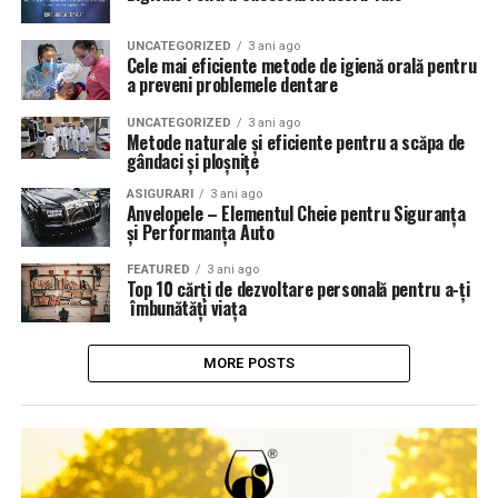
UNCATEGORIZED
3 ani ago
Cele mai eficiente metode de igienă orală pentru
a preveni problemele dentare
UNCATEGORIZED
3 ani ago
Metode naturale și eficiente pentru a scăpa de
gândaci și ploșnițe
ASIGURARI
3 ani ago
Anvelopele – Elementul Cheie pentru Siguranța
și Performanța Auto
FEATURED
3 ani ago
Top 10 cărți de dezvoltare personală pentru a-ți
îmbunătăți viața
MORE POSTS