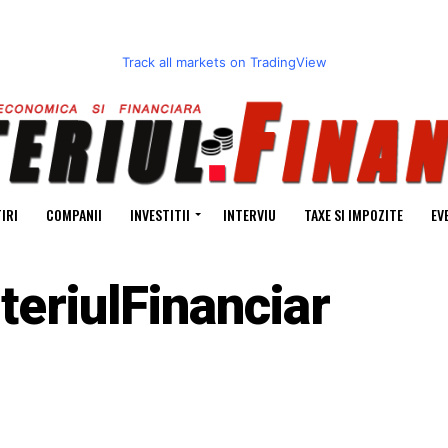
Track all markets on TradingView
IRI
COMPANII
INVESTITII
INTERVIU
TAXE SI IMPOZITE
EV
teriulFinanciar