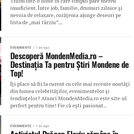
Trăim într-o lume în care timpul pare mereu
insuficient. Între job, familie, drumuri zilnice și
nevoia de relaxare, curățenia ajunge deseori pe
lista de „mai târziu”....
EVENIMENTE
1 an ago
Descoperă MondenMedia.ro –
Destinația Ta pentru Știri Mondene de
Top!
Îți place să fii la curent cu cele mai recente noutăți
din lumea celebrităților, evenimentelor și
tendințelor? Atunci MondenMedia.ro este site-ul
perfect pentru tine! Fie că ești pasionat...
EVENIMENTE
1 an ago