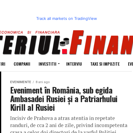
Track all markets on TradingView
IRI
COMPANII
INVESTITII
INTERVIU
TAXE SI IMPOZITE
EV
EVENIMENTE
8 ani ago
Eveniment în România, sub egida
Ambasadei Rusiei şi a Patriarhului
Kirill al Rusiei
Incisiv de Prahova a atras atentia in repetate
randuri, de cca 2 ani de zile, privind incompetenta
crasa a celor doi directori de la varful Politiei...