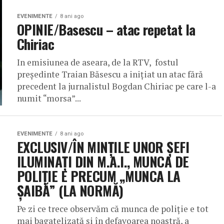
EVENIMENTE
8 ani ago
OPINIE/Basescu – atac repetat la
Chiriac
In emisiunea de aseara, de la RTV, fostul
președinte Traian Băsescu a inițiat un atac fără
precedent la jurnalistul Bogdan Chiriac pe care l-a
numit “morsa”...
EVENIMENTE
8 ani ago
EXCLUSIV/ÎN MINȚILE UNOR ȘEFI
ILUMINAȚI DIN M.A.I., MUNCA DE
POLIȚIE E PRECUM „MUNCA LA
ȘAIBĂ” (LA NORMĂ)
Pe zi ce trece observăm că munca de poliție e tot
mai bagatelizată și în defavoarea noastră, a