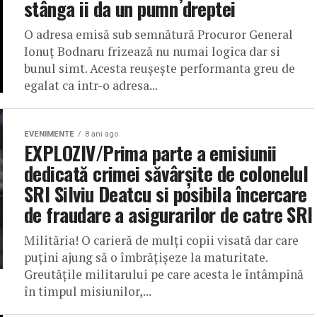
stânga ii da un pumn dreptei
O adresa emisă sub semnătură Procuror General
Ionuț Bodnaru frizează nu numai logica dar si
bunul simt. Acesta reușește performanta greu de
egalat ca intr-o adresa...
EVENIMENTE
8 ani ago
EXPLOZIV/Prima parte a emisiunii
dedicată crimei săvârșite de colonelul
SRI Silviu Deatcu si posibila încercare
de fraudare a asigurarilor de catre SRI
Milităria! O carieră de mulți copii visată dar care
puțini ajung să o îmbrățișeze la maturitate.
Greutățile militarului pe care acesta le întâmpină
în timpul misiunilor,...