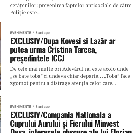
cetățenilor: prevenirea faptelor antisociale de către
Poliție este...
EVENIMENTE
8 ani ago
EXCLUSIV/Dupa Kovesi si Lazăr ar
putea urma Cristina Tarcea,
președintele ICCJ
De cele mai multe ori Adevărul nu este acolo unde
„se bate toba” ci undeva chiar departe… „Toba” face
zgomot pentru a distrage atenția celor care...
EVENIMENTE
8 ani ago
EXCLUSIV/Compania Naționala a
Cuprului Aurului și Fierului Minvest
Deva, interesele obscure ale lui Florian