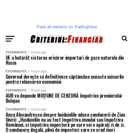
Track all markets on TradingView
EVENIMENTE
6 luni ago
UE a hotărât sistarea oricăror importuri de gaze naturale din
Rusia
EVENIMENTE
6 luni ago
Guvernul dorește să definitiveze săptămâna aceasta măsurile
pentru relansarea economiei
EVENIMENTE
6 luni ago
AUR va depunde MOȚIUNE DE CENZURĂ împotriva premierului
Bolojan
EVENIMENTE
6 luni ago
Anca Alexandrescu despre huiduielile aduse conducerii de Ziua
Unirii: „Huiduielile nu au fost împotriva imnului sau împotriva
României, ci împotriva imposturii pe care voi o apărați zi de zi.
O conducere ilegală, plină de impostori care se cred mari