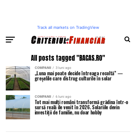
Track all markets on TradingView
All posts tagged "BACAS.RO"
COMPANII
3 luni ago
„Luna mai poate decide întreaga recoltă” —
greșelile care distrug culturile în solar
COMPANII
6 luni ago
Tot mai mulți români transformă grădina într-o
sursă reală de venit în 2026. Solariile devin
investiții de familie, nu doar hobby