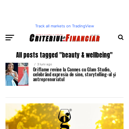
Track all markets on TradingView
All posts tagged "beauty & wellbeing"
3 luni ago
Oriflame revine la Cannes cu Glam Studio,
celebrând expresia de sine, storytelling-ul și
antreprenoriatul