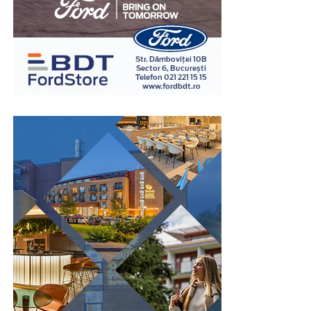
relevante pentru situația investigată și analizează
răspunsurile împreună cu reacțiile fiziologice
înregistrate. Interpretarea rezultatelor este realizată în
baza unor metode și protocoale specifice, de către
examinatori instruiți în acest domeniu.
Spre deosebire de opiniile personale sau de impresiile
subiective, examinarea poligraf urmărește indicatori
fiziologici măsurabili, ceea ce oferă un grad suplimentar
de obiectivitate în procesul de evaluare. Din acest motiv,
testul este utilizat în numeroase contexte, inclusiv în
investigații interne, procese de selecție pentru anumite
funcții sensibile sau verificarea unor declarații în cadrul
unor anchete.
Este important de înțeles că rezultatul unui test
poligraf trebuie interpretat în contextul întregii situații
și al celorlalte informații disponibile. Tocmai această
abordare echilibrată îi conferă valoare ca instrument