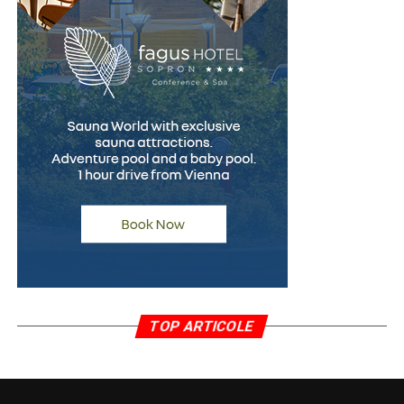
complementar de verificare.
Un pas spre recâștigarea
încrederii
Pentru persoanele care au fost acuzate pe nedrept,
procesul de recâștigare a încrederii poate fi dificil și de
durată. În multe cazuri, simpla dorință de a efectua un
test poligraf transmite un mesaj important despre
disponibilitatea de a clarifica situația într-un mod
transparent.
După finalizarea examinării, specialistul întocmește un
raport oficial care reflectă concluziile evaluării. Acest
TOP ARTICOLE
document poate fi prezentat, atunci când este necesar
și permis de context, angajatorului, avocatului sau altor
persoane implicate în soluționarea cazului.