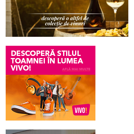
Există numeroase situații în care o persoană ajunge să
fie suspectată fără să existe dovezi clare împotriva sa. O
dispariție de bunuri într-o companie, o acuzație lansată
într-un conflict personal, o neînțelegere între colegi
sau o informație transmisă eronat pot avea consecințe
serioase asupra imaginii și credibilității unei persoane.
Din păcate, chiar și atunci când acuzațiile se dovedesc
ulterior nefondate, efectele asupra reputației pot
persista. Încrederea colegilor, a angajatorului sau chiar a
membrilor familiei poate fi afectată, iar procesul de
recâștigare a acesteia poate fi dificil.
În astfel de împrejurări, unele persoane aleg în mod
voluntar să efectueze un test poligraf pentru a susține
veridicitatea declarațiilor lor. Examinarea nu stabilește
vinovăția sau nevinovăția din punct de vedere juridic,
însă poate constitui un element suplimentar de