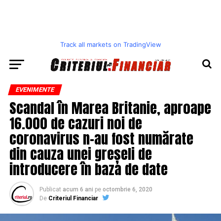
Track all markets on TradingView
EVENIMENTE
Scandal în Marea Britanie, aproape
16.000 de cazuri noi de
coronavirus n-au fost numărate
din cauza unei greșeli de
introducere în baza de date
Publicat
acum 6 ani
pe
octombrie 6, 2020
De
Criteriul Financiar