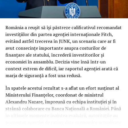
economic dificil: presiunile inflaționiste care au afectat
puterea de cumpărare, deciziile de înghețare a salariilor
și pensiilor și riscul persistent de a fi încadrați la
categoria de risc major (
junk
).
România a reușit să își păstreze calificativul recomandat
investițiilor din partea agenției internaționale Fitch,
În ciuda acestor vulnerabilități și a presiunii uriașe pe
evitând astfel trecerea în JUNK, un scenariu care ar fi
finanțele publice, autoritățile române au reușit să evite
avut consecințe importante asupra costurilor de
scenariul negativ. Întrebarea esențială este cum a fost
finanțare ale statului, încrederii investitorilor și
posibil acest lucru, în condițiile în care datele
economiei în ansamblu. Decizia vine însă într-un
economice brute erau deja cunoscute de piețe.
context extrem de dificil, iar raportul agenției arată că
marja de siguranță a fost una redusă.
Răspunsul nu a stat în prezentarea unor indicatori noi,
ci în garanțiile de conduită fiscală. În timp ce
În spatele acestui rezultat s-a aflat un efort susținut al
autoritatea altor actori politici s-a erodat considerabil
Ministerului Finanțelor, coordonat de ministrul
pe parcursul mandatului, Nicușor Dan a rămas
Alexandru Nazare, împreună cu echipa instituției și în
interlocutorul strategic în care partenerii externi au
strânsă colaborare cu Banca Națională a României. Până
avut încredere totală.
în ultimele momente înaintea evaluării, autoritățile au
prezentat agenției de rating date economice actualizate