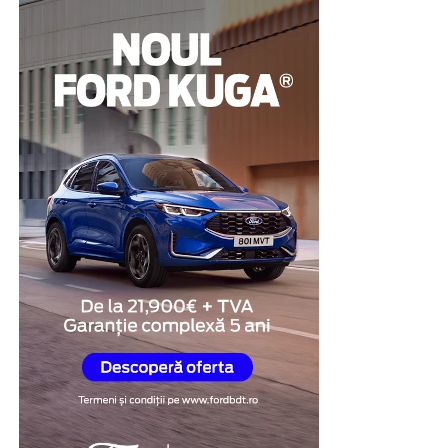
evaluare și poate contribui la clarificarea
circumstanțelor în care au apărut suspiciunile.
Pentru multe persoane, această abordare reprezintă o
modalitate de a demonstra disponibilitatea de a coopera
și de a răspunde transparent întrebărilor legate de
situația investigată.
Obiectivitatea reacțiilor
fiziologice
Unul dintre cele mai importante avantaje ale testului
poligraf este faptul că evaluarea se bazează pe
monitorizarea unor reacții fiziologice involuntare,
precum ritmul cardiac, respirația, tensiunea arterială și
modificările conductanței electrice a pielii.
În cadrul examinării, specialistul formulează întrebări