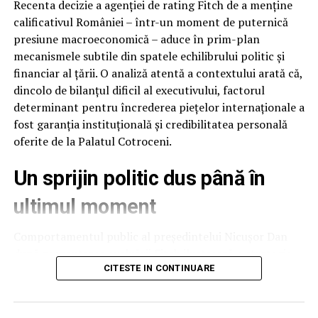
Recenta decizie a agenției de rating Fitch de a menține
calificativul României – într-un moment de puternică
presiune macroeconomică – aduce în prim-plan
mecanismele subtile din spatele echilibrului politic și
financiar al țării. O analiză atentă a contextului arată că,
dincolo de bilanțul dificil al executivului, factorul
determinant pentru încrederea piețelor internaționale a
fost garanția instituțională și credibilitatea personală
oferite de la Palatul Cotroceni.
Un sprijin politic dus până în
ultimul moment
Comportamentul public al președintelui Nicușor Dan
după prezentarea evaluării Fitch ilustrează o strategie
de protejare a stabilității naționale. Deși raportul
CITESTE IN CONTINUARE
agenției putea fi interpretat și speculat politic ca un
eșec al executivului, președintele a ales o abordare