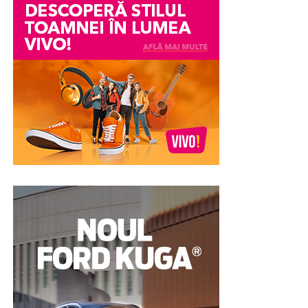
Din păcate, chiar și atunci când acuzațiile se dovedesc
ulterior nefondate, efectele asupra reputației pot
persista. Încrederea colegilor, a angajatorului sau chiar a
membrilor familiei poate fi afectată, iar procesul de
recâștigare a acesteia poate fi dificil.
În astfel de împrejurări, unele persoane aleg în mod
voluntar să efectueze un test poligraf pentru a susține
veridicitatea declarațiilor lor. Examinarea nu stabilește
vinovăția sau nevinovăția din punct de vedere juridic,
însă poate constitui un element suplimentar de
evaluare și poate contribui la clarificarea
circumstanțelor în care au apărut suspiciunile.
Pentru multe persoane, această abordare reprezintă o
modalitate de a demonstra disponibilitatea de a coopera
și de a răspunde transparent întrebărilor legate de
situația investigată.