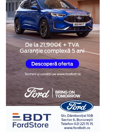
Obiectivitatea reacțiilor
fiziologice
Unul dintre cele mai importante avantaje ale testului
poligraf este faptul că evaluarea se bazează pe
monitorizarea unor reacții fiziologice involuntare,
precum ritmul cardiac, respirația, tensiunea arterială și
modificările conductanței electrice a pielii.
În cadrul examinării, specialistul formulează întrebări
relevante pentru situația investigată și analizează
răspunsurile împreună cu reacțiile fiziologice
înregistrate. Interpretarea rezultatelor este realizată în
baza unor metode și protocoale specifice, de către
examinatori instruiți în acest domeniu.
Spre deosebire de opiniile personale sau de impresiile