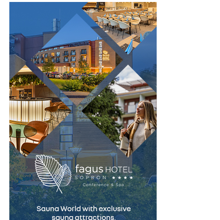
subiective, examinarea poligraf urmărește indicatori
fiziologici măsurabili, ceea ce oferă un grad suplimentar
de obiectivitate în procesul de evaluare. Din acest motiv,
testul este utilizat în numeroase contexte, inclusiv în
investigații interne, procese de selecție pentru anumite
funcții sensibile sau verificarea unor declarații în cadrul
unor anchete.
Este important de înțeles că rezultatul unui test
poligraf trebuie interpretat în contextul întregii situații
și al celorlalte informații disponibile. Tocmai această
abordare echilibrată îi conferă valoare ca instrument
complementar de verificare.
Un pas spre recâștigarea
încrederii
Pentru persoanele care au fost acuzate pe nedrept,