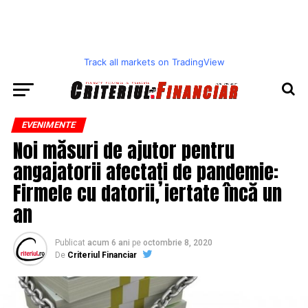
Track all markets on TradingView
EVENIMENTE
Noi măsuri de ajutor pentru
angajatorii afectați de pandemie:
Firmele cu datorii, iertate încă un
an
Publicat
acum 6 ani
pe
octombrie 8, 2020
De
Criteriul Financiar