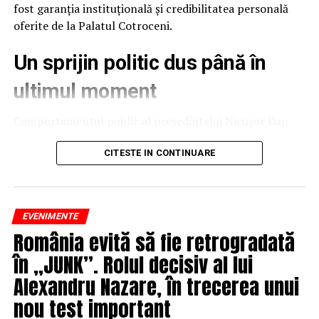
fost garanția instituțională și credibilitatea personală
oferite de la Palatul Cotroceni.
Un sprijin politic dus până în
ultimul moment
Comportamentul public al președintelui Nicușor Dan
după prezentarea evaluării Fitch ilustrează o strategie
de protejare a stabilității naționale. Deși raportul
CITESTE IN CONTINUARE
agenției putea fi interpretat și speculat politic ca un
eșec al executivului, președintele a ales o abordare
temperată, evitând să adauge tensiune peste o situație
EVENIMENTE
deja fragilă.
România evită să fie retrogradată
Acest gest confirmă o realitate politică importantă:
în „JUNK”. Rolul decisiv al lui
susținerea acordată Guvernului Bolojan și partidelor din
Alexandru Nazare, în trecerea unui
coaliție a fost fermă și necondiționată până în ceasul al
nou test important
13-lea, inclusiv după încheierea mandatului. Prin refuzul