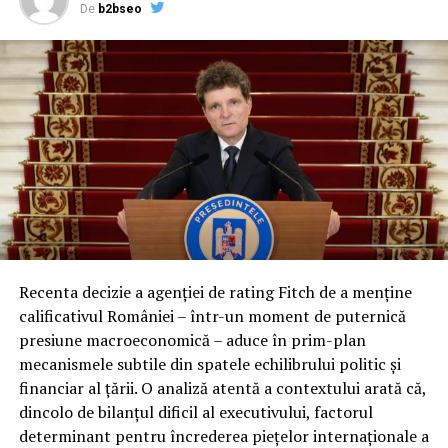
De
b2bseo
2021.
Articolul precedent
ELCEN: Sistemul de termoficare al
Capitalei este în colaps, soluția e fuziunea cu
Termoenergetica
ARTICOLE PE ACEIASI TEMA:
Recenta decizie a agenției de rating Fitch de a menține
URMATORUL
calificativul României – într-un moment de puternică
Alertă: Atacuri de tip real-time phishing împotriva
presiune macroeconomică – aduce în prim-plan
clienților a 3 bănci: Raiffeisen Bank, Alpha Bank,
ProCredit
mecanismele subtile din spatele echilibrului politic și
financiar al țării. O analiză atentă a contextului arată că,
NU RATATI
dincolo de bilanțul dificil al executivului, factorul
ELCEN: Sistemul de termoficare al Capitalei este în
colaps, soluția e fuziunea cu Termoenergetica
determinant pentru încrederea piețelor internaționale a