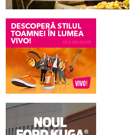
prevăzut cu propria ușă.
Această compartimentare permite utilizarea aceluiași
corp de mobilier de către mai mulți utilizatori simultan.
Fiecare compartiment oferă suficient spațiu pentru
depozitarea obiectelor personale, precum haine
împăturite, încălțăminte, echipamente de lucru sau
accesorii utilizate zilnic.
Configurația tip NEST este apreciată în special în
mediile în care schimburile de personal sunt numeroase
sau unde este nevoie de un număr mare de
compartimente într-o încăpere cu dimensiuni reduse.
Prin organizarea verticală, fiecare utilizator beneficiază
de propriul spațiu delimitat, fără a afecta accesul
celorlalți.
În plus, compartimentele individuale sunt prevăzute cu
sisteme de închidere independente, ceea ce contribuie la