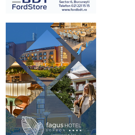
întregii încăperi.
Această caracteristică este importantă în fabrici, săli de
sport, școli, spitale sau alte instituții unde fluxul de
persoane este ridicat. Spațiul economisit poate fi utilizat
pentru bănci, culoare de acces sau alte echipamente
necesare funcționării vestiarului.
În același timp, organizarea compactă permite
amplasarea mai multor corpuri de mobilier fără ca
încăperea să devină aglomerată. Astfel, confortul
utilizatorilor este menținut chiar și în perioadele cu
trafic intens.
Prin valorificarea eficientă a spațiului disponibil,
vestiarele tip NEST contribuie la amenajarea unor zone
de echipare funcționale și bine organizate.
Rezistență pentru utilizare