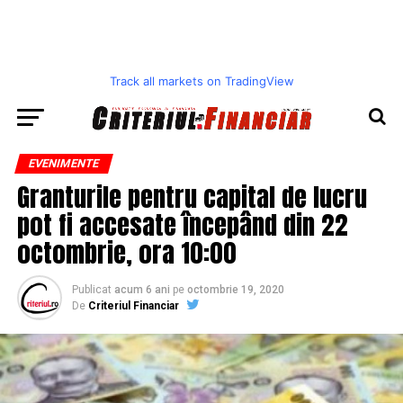
Track all markets on TradingView
EVENIMENTE
Granturile pentru capital de lucru
pot fi accesate începând din 22
octombrie, ora 10:00
Publicat
acum 6 ani
pe
octombrie 19, 2020
De
Criteriul Financiar