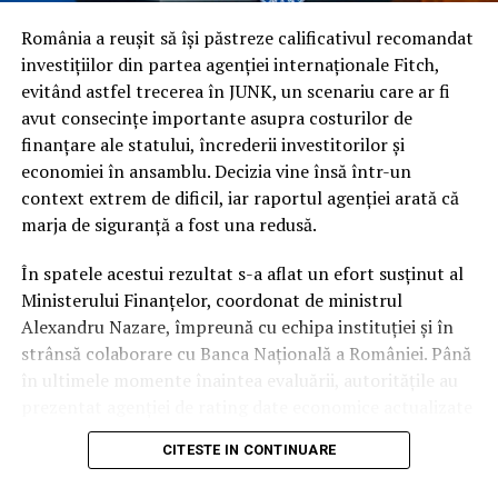
și pensiilor și riscul persistent de a fi încadrați la
categoria de risc major (
junk
).
România a reușit să își păstreze calificativul recomandat
investițiilor din partea agenției internaționale Fitch,
În ciuda acestor vulnerabilități și a presiunii uriașe pe
evitând astfel trecerea în JUNK, un scenariu care ar fi
finanțele publice, autoritățile române au reușit să evite
avut consecințe importante asupra costurilor de
scenariul negativ. Întrebarea esențială este cum a fost
finanțare ale statului, încrederii investitorilor și
posibil acest lucru, în condițiile în care datele
economiei în ansamblu. Decizia vine însă într-un
economice brute erau deja cunoscute de piețe.
context extrem de dificil, iar raportul agenției arată că
marja de siguranță a fost una redusă.
Răspunsul nu a stat în prezentarea unor indicatori noi,
ci în garanțiile de conduită fiscală. În timp ce
În spatele acestui rezultat s-a aflat un efort susținut al
autoritatea altor actori politici s-a erodat considerabil
Ministerului Finanțelor, coordonat de ministrul
pe parcursul mandatului, Nicușor Dan a rămas
Alexandru Nazare, împreună cu echipa instituției și în
interlocutorul strategic în care partenerii externi au
strânsă colaborare cu Banca Națională a României. Până
avut încredere totală.
în ultimele momente înaintea evaluării, autoritățile au
prezentat agenției de rating date economice actualizate
Presedinția ca garant al
și argumente tehnice privind evoluția finanțelor publice
CITESTE IN CONTINUARE
și măsurile adoptate pentru consolidarea fiscală.
disciplinei bugetare