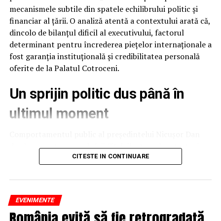
Carmen Târnoveanu dăruiește publicului momente
mecanismele subtile din spatele echilibrului politic și
inedite la TVR International
financiar al țării. O analiză atentă a contextului arată că,
dincolo de bilanțul dificil al executivului, factorul
determinant pentru încrederea piețelor internaționale a
fost garanția instituțională și credibilitatea personală
oferite de la Palatul Cotroceni.
Un sprijin politic dus până în
ultimul moment
Comportamentul public al președintelui Nicușor Dan
după prezentarea evaluării Fitch ilustrează o strategie
de protejare a stabilității naționale. Deși raportul
CITESTE IN CONTINUARE
agenției putea fi interpretat și speculat politic ca un
eșec al executivului, președintele a ales o abordare
temperată, evitând să adauge tensiune peste o situație
EVENIMENTE
deja fragilă.
România evită să fie retrogradată