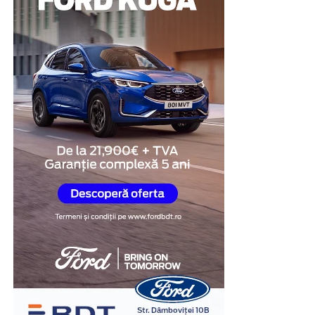
protejarea bunurilor personale și la menținerea unui
nivel ridicat de organizare.
Această structură transformă vestiarul într-o soluție
practică pentru spațiile în care eficiența și utilizarea
optimă a mobilierului sunt prioritare.
Mai mult spațiu disponibil
În multe clădiri administrative sau industriale,
încăperile destinate echipării personalului nu
beneficiază de suprafețe generoase. În aceste situații,
fiecare metru pătrat trebuie utilizat cât mai eficient.
Vestiarele metalice cu uși scurte permit creșterea
numărului de utilizatori fără a ocupa spațiu suplimentar
pe podea. Același corp de mobilier poate înlocui două
sau chiar mai multe vestiare clasice, ceea ce lasă mai
mult loc pentru circulație și facilitează organizarea