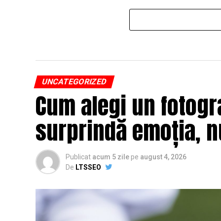
UNCATEGORIZED
Cum alegi un fotogr
surprindă emoția, n
Publicat
acum 5 zile
pe
august 4, 2026
De
LTSSEO