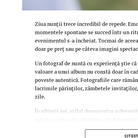
Ziua nunții trece incredibil de repede. Emoț
momentele spontane se succed într-un ritm 
evenimentul s-a încheiat. Tocmai de aceea,
doar pe preț sau pe câteva imagini spectac
Un fotograf de nuntă cu experiență știe că 
valoare a unui album nu constă doar în cadr
poveste autentică. Fotografiile care rămân
lacrimile părinților, zâmbetele invitaților
zile.
În ultimii ani, stilul documentar a devenit
rigidă și regizată, abordarea documentară
Fotograful intervine cât mai puțin și sur
Rezultatul este o colecție de imagini since
CITES