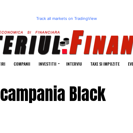
Track all markets on TradingView
IRI
COMPANII
INVESTITII
INTERVIU
TAXE SI IMPOZITE
EV
a campania Black