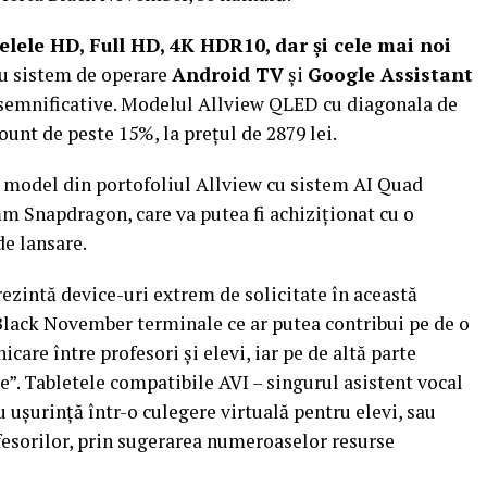
lele HD, Full HD, 4K HDR10, dar și cele mai noi
u sistem de operare
Android TV
și
Google Assistant
i semnificative. Modelul Allview QLED cu diagonala de
ount de peste 15%, la prețul de 2879 lei.
l model din portofoliul Allview cu sistem AI Quad
 Snapdragon, care va putea fi achiziționat cu o
de lansare.
prezintă device-uri extrem de solicitate în această
Black November terminale ce ar putea contribui pe de o
care între profesori şi elevi, iar pe de altă parte
e”. Tabletele compatibile AVI – singurul asistent vocal
 ușurință într-o culegere virtuală pentru elevi, sau
ofesorilor, prin sugerarea numeroaselor resurse