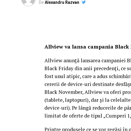
De
Alexandru Razvan
Allview va lansa campania Blac
Allview anunță lansarea campaniei Bl
Black Friday din anii precedenți, ce s
fost unul atipic, care a adus schimbăr
cererii de device-uri destinate desfăș
Black November, Allview va oferi pro
(tablete, laptopuri), dar și la celelal
device-uri). Pe lângă reducerile de p
limitat de oferte de tipul „Cumperi 1,
Printre produsele ce se vor regăsi în