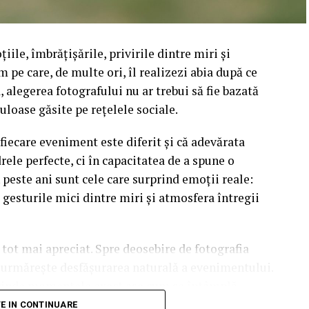
iile, îmbrățișările, privirile dintre miri și
pe care, de multe ori, îl realizezi abia după ce
 alegerea fotografului nu ar trebui să fie bazată
uloase găsite pe rețelele sociale.
fiecare eveniment este diferit și că adevărata
ele perfecte, ci în capacitatea de a spune o
 peste ani sunt cele care surprind emoții reale:
, gesturile mici dintre miri și atmosfera întregii
 tot mai apreciat. Spre deosebire de fotografia
 urmărește desfășurarea naturală a evenimentului.
prinde momentele exact așa cum se întâmplă.
re, care transmit emoție și autenticitate.
TE IN CONTINUARE