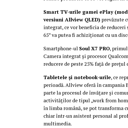
Smart TV-urile gamei ePlay (mode
versiuni Allview QLED)
prevăzute c
integrat, ce vor beneficia de reducer
65” va putea fi achiziționat cu un disc
Smartphone-ul
Soul X7 PRO
, primu
Camera integrat și procesor Qualcomm
reducere de peste 25% față de prețul 
Tabletele și notebook-urile
, ce re
perioadă. Allview oferă în campania 
parte la procesul de învăţare şi comuni
activităților de tipul „work from hom
în limba română, se pot transforma cu
chiar într-un asistent personal al pr
multimedia.