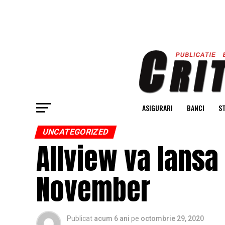
ASIGURARI
BANCI
ST
UNCATEGORIZED
Allview va lans
November
Publicat
acum 6 ani
pe
octombrie 29, 2020