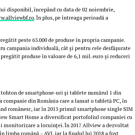
lui disponibil, începând cu data de 02 noiembrie,
w.allviewbf.ro
. În plus, pe întreaga perioadă a
 pregătit peste 65.000 de produse în propria campanie.
tru campania individuală, cât și pentru cele desfășurate
pregătit produse în valoare de 6,1 mil. euro și reduceri
utohton de smartphone-uri și tablete numărul 1 din
a companie din România care a lansat o tabletă PC, în
and românesc, iar în 2013 primul smartphone single SIM
lview Smart Home a diversificat portofoliul companiei cu
 monitorizare a locuinței. În 2017 Allview a dezvoltat
 limba română – AVI, iar la finalul lui 2018 a fost