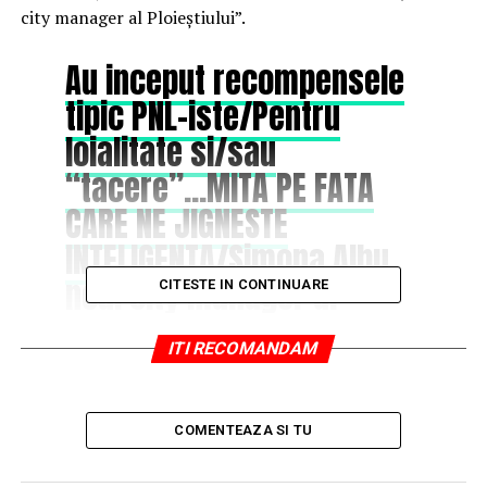
city manager al Ploieștiului”.
Au inceput recompensele
tipic PNL-iste/Pentru
loialitate si/sau
“tacere”…MITA PE FATA
CARE NE JIGNESTE
INTELIGENTA/Simona Albu,
noul city manager al
CITESTE IN CONTINUARE
Ploieștiului
ITI RECOMANDAM
In acest articol am dezvaluit ca, NERUSINAREA LUI
ANDREI VOLOSEVICI NE JIGNESTE
COMENTEAZA SI TU
INTELIGENTA/TUPEU DE INFRACTOR MARCA
„PORTOCALA”!