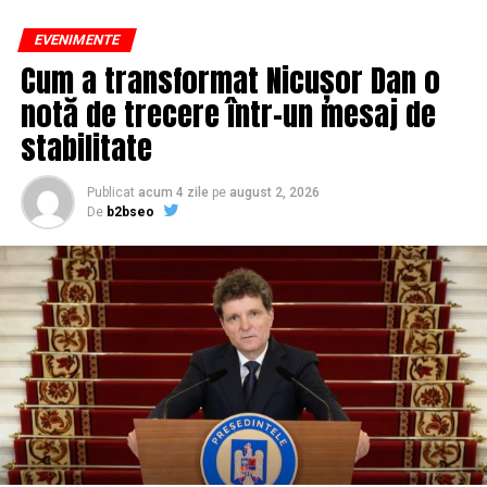
Este oare o „recompensa” pentru loialitate si
EVENIMENTE
tacere?/Sau este pur si simplu o MITA inaintea
Cum a transformat Nicușor Dan o
termenului FINAL?
notă de trecere într-un mesaj de
stabilitate
Publicat
acum 4 zile
pe
august 2, 2026
De
b2bseo