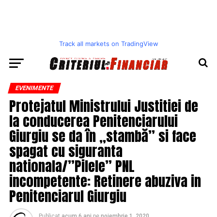
Track all markets on TradingView
EVENIMENTE
Protejatul Ministrului Justitiei de
la conducerea Penitenciarului
Giurgiu se da în „stambă” si face
spagat cu siguranta
nationala/”Pilele” PNL
incompetente: Retinere abuziva in
Penitenciarul Giurgiu
Publicat
acum 6 ani
pe
noiembrie 1, 2020