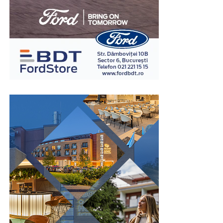
În cadrul examinării, specialistul formulează întrebări
relevante pentru situația investigată și analizează
răspunsurile împreună cu reacțiile fiziologice
înregistrate. Interpretarea rezultatelor este realizată în
baza unor metode și protocoale specifice, de către
examinatori instruiți în acest domeniu.
Spre deosebire de opiniile personale sau de impresiile
subiective, examinarea poligraf urmărește indicatori
fiziologici măsurabili, ceea ce oferă un grad suplimentar
Pentru initiati…cine este personajul/prieten de langa
de obiectivitate în procesul de evaluare. Din acest motiv,
Volosevici, din ce servicii a facut parte si finul carui sef
testul este utilizat în numeroase contexte, inclusiv în
de Sector –Securitate Economica din SRI Prahova este
investigații interne, procese de selecție pentru anumite
acesta?…Si, nu ne referim de la sereistii/prieteni de la
funcții sensibile sau verificarea unor declarații în cadrul
fostul loc de munca- Conpet SA Ploiesti…
unor anchete.
Fostul primar al Timișoarei, Gheorghe Ciuhandu, a
Este important de înțeles că rezultatul unui test
fost găsit vinovat de abuz în serviciu de către
poligraf trebuie interpretat în contextul întregii situații
Curtea de Apel Timișoara și condamnat la trei ani de
și al celorlalte informații disponibile. Tocmai această