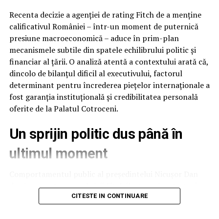
Recenta decizie a agenției de rating Fitch de a menține
calificativul României – într-un moment de puternică
presiune macroeconomică – aduce în prim-plan
mecanismele subtile din spatele echilibrului politic și
financiar al țării. O analiză atentă a contextului arată că,
dincolo de bilanțul dificil al executivului, factorul
determinant pentru încrederea piețelor internaționale a
fost garanția instituțională și credibilitatea personală
oferite de la Palatul Cotroceni.
Un sprijin politic dus până în
ultimul moment
Comportamentul public al președintelui Nicușor Dan
după prezentarea evaluării Fitch ilustrează o strategie
de protejare a stabilității naționale. Deși raportul
CITESTE IN CONTINUARE
agenției putea fi interpretat și speculat politic ca un