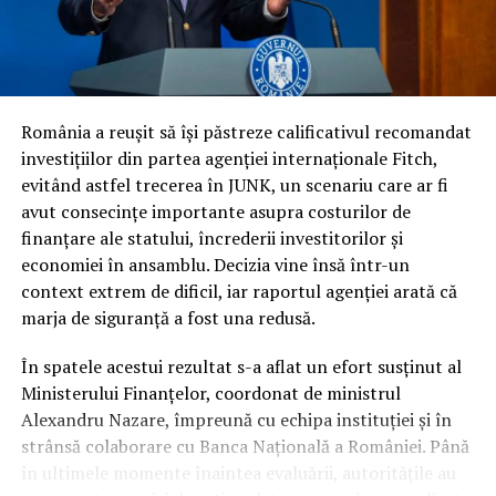
ratingului suveran, decizie justificată de tabloul
economic dificil: presiunile inflaționiste care au afectat
puterea de cumpărare, deciziile de înghețare a salariilor
și pensiilor și riscul persistent de a fi încadrați la
categoria de risc major (
junk
).
România a reușit să își păstreze calificativul recomandat
investițiilor din partea agenției internaționale Fitch,
În ciuda acestor vulnerabilități și a presiunii uriașe pe
evitând astfel trecerea în JUNK, un scenariu care ar fi
finanțele publice, autoritățile române au reușit să evite
avut consecințe importante asupra costurilor de
scenariul negativ. Întrebarea esențială este cum a fost
finanțare ale statului, încrederii investitorilor și
posibil acest lucru, în condițiile în care datele
economiei în ansamblu. Decizia vine însă într-un
economice brute erau deja cunoscute de piețe.
context extrem de dificil, iar raportul agenției arată că
marja de siguranță a fost una redusă.
Răspunsul nu a stat în prezentarea unor indicatori noi,
ci în garanțiile de conduită fiscală. În timp ce
În spatele acestui rezultat s-a aflat un efort susținut al
autoritatea altor actori politici s-a erodat considerabil
Ministerului Finanțelor, coordonat de ministrul
pe parcursul mandatului, Nicușor Dan a rămas
Alexandru Nazare, împreună cu echipa instituției și în
interlocutorul strategic în care partenerii externi au
strânsă colaborare cu Banca Națională a României. Până
avut încredere totală.
în ultimele momente înaintea evaluării, autoritățile au