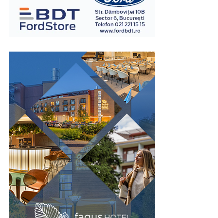
înregistrate. Interpretarea rezultatelor este realizată în
baza unor metode și protocoale specifice, de către
examinatori instruiți în acest domeniu.
Spre deosebire de opiniile personale sau de impresiile
subiective, examinarea poligraf urmărește indicatori
fiziologici măsurabili, ceea ce oferă un grad suplimentar
de obiectivitate în procesul de evaluare. Din acest motiv,
testul este utilizat în numeroase contexte, inclusiv în
investigații interne, procese de selecție pentru anumite
funcții sensibile sau verificarea unor declarații în cadrul
unor anchete.
Este important de înțeles că rezultatul unui test
poligraf trebuie interpretat în contextul întregii situații
și al celorlalte informații disponibile. Tocmai această
abordare echilibrată îi conferă valoare ca instrument
complementar de verificare.