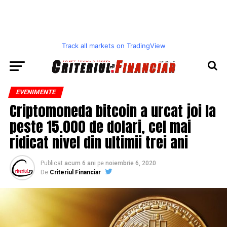
Track all markets on TradingView
EVENIMENTE
Criptomoneda bitcoin a urcat joi la
peste 15.000 de dolari, cel mai
ridicat nivel din ultimii trei ani
Publicat
acum 6 ani
pe
noiembrie 6, 2020
De
Criteriul Financiar