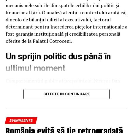
suplimentează cu două noi categorii de produse –
mecanismele subtile din spatele echilibrului politic și
tablete şi laptopuri
financiar al țării. O analiză atentă a contextului arată că,
NU RATATI
dincolo de bilanțul dificil al executivului, factorul
Numărul firmelor radiate a scăzut cu peste 56% în
determinant pentru încrederea piețelor internaționale a
primele nouă luni din 2020
fost garanția instituțională și credibilitatea personală
oferite de la Palatul Cotroceni.
Un sprijin politic dus până în
ultimul moment
Comportamentul public al președintelui Nicușor Dan
după prezentarea evaluării Fitch ilustrează o strategie
de protejare a stabilității naționale. Deși raportul
CITESTE IN CONTINUARE
agenției putea fi interpretat și speculat politic ca un
eșec al executivului, președintele a ales o abordare
temperată, evitând să adauge tensiune peste o situație
EVENIMENTE
deja fragilă.
România evită să fie retrogradată