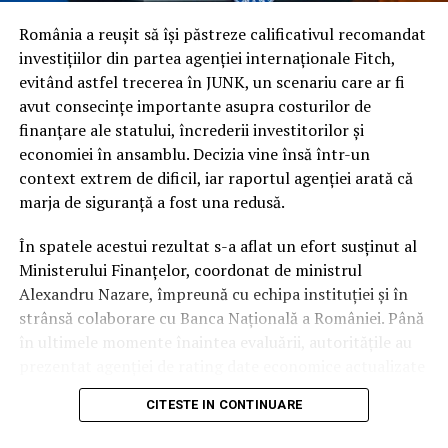
și pensiilor și riscul persistent de a fi încadrați la
categoria de risc major (
junk
).
România a reușit să își păstreze calificativul recomandat
investițiilor din partea agenției internaționale Fitch,
În ciuda acestor vulnerabilități și a presiunii uriașe pe
evitând astfel trecerea în JUNK, un scenariu care ar fi
finanțele publice, autoritățile române au reușit să evite
avut consecințe importante asupra costurilor de
scenariul negativ. Întrebarea esențială este cum a fost
finanțare ale statului, încrederii investitorilor și
posibil acest lucru, în condițiile în care datele
economiei în ansamblu. Decizia vine însă într-un
economice brute erau deja cunoscute de piețe.
context extrem de dificil, iar raportul agenției arată că
marja de siguranță a fost una redusă.
Răspunsul nu a stat în prezentarea unor indicatori noi,
ci în garanțiile de conduită fiscală. În timp ce
În spatele acestui rezultat s-a aflat un efort susținut al
autoritatea altor actori politici s-a erodat considerabil
Ministerului Finanțelor, coordonat de ministrul
pe parcursul mandatului, Nicușor Dan a rămas
Alexandru Nazare, împreună cu echipa instituției și în
interlocutorul strategic în care partenerii externi au
strânsă colaborare cu Banca Națională a României. Până
avut încredere totală.
în ultimele momente înaintea evaluării, autoritățile au
prezentat agenției de rating date economice actualizate
Presedinția ca garant al
și argumente tehnice privind evoluția finanțelor publice
CITESTE IN CONTINUARE
și măsurile adoptate pentru consolidarea fiscală.
disciplinei bugetare