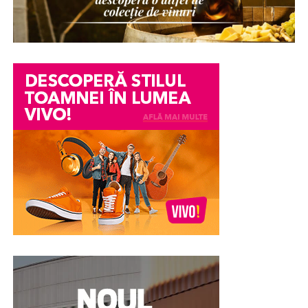
fie suspectată fără să existe dovezi clare împotriva sa. O
dispariție de bunuri într-o companie, o acuzație lansată
într-un conflict personal, o neînțelegere între colegi
sau o informație transmisă eronat pot avea consecințe
serioase asupra imaginii și credibilității unei persoane.
Din păcate, chiar și atunci când acuzațiile se dovedesc
ulterior nefondate, efectele asupra reputației pot
persista. Încrederea colegilor, a angajatorului sau chiar a
membrilor familiei poate fi afectată, iar procesul de
recâștigare a acesteia poate fi dificil.
În astfel de împrejurări, unele persoane aleg în mod
voluntar să efectueze un test poligraf pentru a susține
veridicitatea declarațiilor lor. Examinarea nu stabilește
vinovăția sau nevinovăția din punct de vedere juridic,
însă poate constitui un element suplimentar de
evaluare și poate contribui la clarificarea
circumstanțelor în care au apărut suspiciunile.