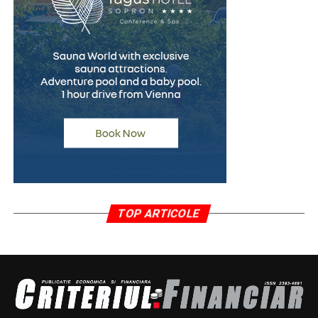
Un pas spre recâștigarea
încrederii
Pentru persoanele care au fost acuzate pe nedrept,
procesul de recâștigare a încrederii poate fi dificil și de
durată. În multe cazuri, simpla dorință de a efectua un
test poligraf transmite un mesaj important despre
disponibilitatea de a clarifica situația într-un mod
transparent.
După finalizarea examinării, specialistul întocmește un
raport oficial care reflectă concluziile evaluării. Acest
TOP ARTICOLE
document poate fi prezentat, atunci când este necesar
și permis de context, angajatorului, avocatului sau altor
persoane implicate în soluționarea cazului.
Pentru numeroși oameni, un astfel de raport reprezintă
un element care contribuie la reconstruirea credibilității