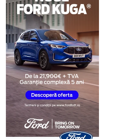
Pentru multe persoane, această abordare reprezintă o
modalitate de a demonstra disponibilitatea de a coopera
și de a răspunde transparent întrebărilor legate de
situația investigată.
Obiectivitatea reacțiilor
fiziologice
Unul dintre cele mai importante avantaje ale testului
poligraf este faptul că evaluarea se bazează pe
monitorizarea unor reacții fiziologice involuntare,
precum ritmul cardiac, respirația, tensiunea arterială și
modificările conductanței electrice a pielii.
În cadrul examinării, specialistul formulează întrebări
relevante pentru situația investigată și analizează
răspunsurile împreună cu reacțiile fiziologice