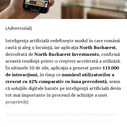
Inainte de a impacheta un lucru, ia-ti timp pentru a-l
curata bine. Praful si alte resturi pot zgaria suprafetele
dure in timpul mutarii. In plus, daca iti cureti mobilierul
(Advertorial)
inainte de mutare, nu vei aduce mizerie in noua casa si,
prin urmare, nu vei petrece timp suplimentar pentru a
Inteligența artificială redefinește modul în care românii
face curatenie.
caută și aleg o locuință, iar aplicația
North Bucharest
,
dezvoltată de
North Bucharest Investments
, confirmă
Totodata, iti recomandam sa indepartezi toate
această tendință printr-o creștere accelerată a utilizării.
sertarele, usile si manerele atasate corpurilor de
În ultimele 30 de zile, aplicația a generat peste
115.000
mobilier pentru a le ambala individual, in asa fel incat
de interacțiuni
, în timp ce
numărul utilizatorilor a
transportarea lor sa fie mai facila.
crescut cu 42% comparativ cu luna precedentă
, semn
Ajutorul unor specialisti in mutari de mobila iti va
că soluțiile digitale bazate pe inteligență artificială devin
simplifica toata treaba, iar mobila ta va ajunge, in mod
tot mai importante în procesul de achiziție a unei
cert, intacta la noua casa.
proprietăți.
In cele din urma, cel mai bun sfat pe care il poti primi
Datele de utilizare arată că utilizatorii interacționează
atunci cand te muti este sa nu eziti sa ceri ajutorul
din ce în ce mai mult cu funcționalitățile dezvoltate