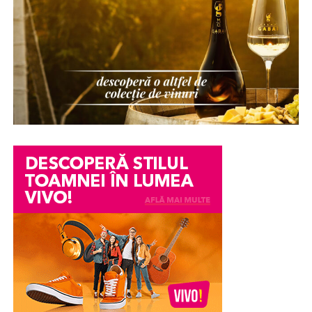
unor stâlpi de rezistență poziționați ciudat pot reduce
comunitate construită în jurul confortului, arhitecturii
drastic spațiul efectiv pe care îl poți folosi pentru
contemporane și calității vieții. Ansamblul este format
mobilare.
din
73 de vile individuale
, dezvoltate pe un teren de
aproximativ
35.400 mp
, într-o comunitate închisă cu
O compartimentare neinspirată te poate obliga să faci
acces controlat, spații verzi generoase și infrastructură
compromisuri neplăcute. Iată câteva detalii de
modernă.
geometrie interioară pe care trebuie să le analizezi atent
când vizitezi o proprietate:
Poziționat în Tunari, proiectul oferă acces rapid către
Pipera, Aeroportul Internațional Henri Coandă, Băneasa
Adâncimea nișelor. Pervazurile late sau nișele de
Shopping City și principalele școli internaționale din
pe holuri trebuie să poată găzdui un șifonier sau un
nordul capitalei. În același timp, VIVO Residence
pantofar standard fără să blocheze trecerea.
propune un stil de viață echilibrat, într-o zonă aflată
într-o dezvoltare accelerată și cu un potențial ridicat de
Poziția ușilor. Dacă ușile de la baie și bucătărie se
apreciere pe termen lung.
deschid una în alta sau blochează accesul în
camera principală, confortul zilnic scade
VIVO Residence
se alătură portofoliului NBI într-un
considerabil.
moment în care nordul Bucureștiului și zona Tunari își
Spațiul pentru mașina de spălat. Multe băi mici din
consolidează poziția printre cele mai
atractive
blocurile vechi nu au fost proiectate cu scurgeri și
destinații rezidențiale și investiționale din regiune
.