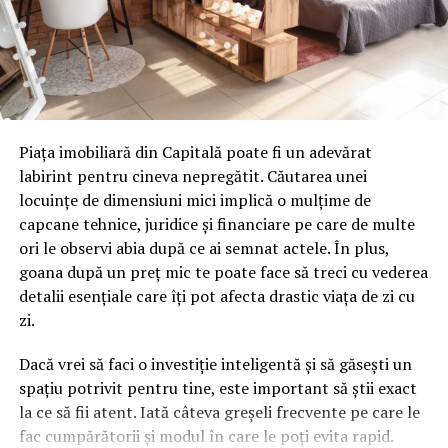
funcționalitatea
Property Tinder
personalizează
recomandările în funcție de preferințele fiecărui
utilizator, contribuind la o experiență de căutare mai
rapidă și mai intuitivă.
Aplicația North Bucharest oferă acces la peste
1.400 de
proprietăți
și peste
100 de proiecte rezidențiale
,
Piața imobiliară din Capitală poate fi un adevărat
reunind într-o singură platformă AI Search, un asistent
labirint pentru cineva nepregătit. Căutarea unei
virtual bazat pe inteligență artificială disponibil 24/7,
locuințe de dimensiuni mici implică o mulțime de
Property Tinder, calculator de credit ipotecar, hartă
capcane tehnice, juridice și financiare pe care de multe
interactivă, alerte inteligente și contact direct cu
ori le observi abia după ce ai semnat actele. În plus,
consultanții imobiliari. Dezvoltată de North Bucharest
goana după un preț mic te poate face să treci cu vederea
Investments, aplicația face parte din strategia
detalii esențiale care îți pot afecta drastic viața de zi cu
companiei de digitalizare a pieței rezidențiale și de
zi.
integrare a tehnologiei în procesul de cumpărare și
investiție.
Dacă vrei să faci o investiție inteligentă și să găsești un
spațiu potrivit pentru tine, este important să știi exact
„Interesul pentru aplicație crește de la o lună la alta.
la ce să fii atent. Iată câteva greșeli frecvente pe care le
În ultimele 30 de zile, numărul utilizatorilor a
fac cumpărătorii și modul în care le poți evita rapid.