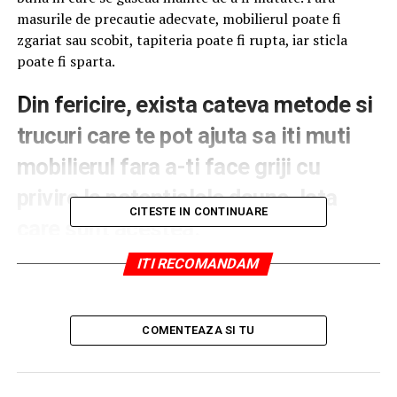
masurile de precautie adecvate, mobilierul poate fi
zgariat sau scobit, tapiteria poate fi rupta, iar sticla
poate fi sparta.
​Din fericire, exista cateva metode si
trucuri care te pot ajuta sa iti muti
mobilierul fara a-ti face griji cu
privire la potentialele daune. Iata
CITESTE IN CONTINUARE
care sunt acestea:
Achizitioneaza sau fa rost de materiale de ambalare.
ITI RECOMANDAM
Este un mit faptul ca tot ce ai nevoie pentru a
impacheta si a-ti proteja bunurile in timpul mutarii sunt
COMENTEAZA SI TU
niste cutii de carton si o banda adeziva. Sigur, aceste
articole sunt necesare, insa nu suficiente. Trebuie sa
investesti si in alte materiale de ambalare pentru a te