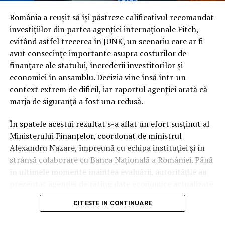
și pensiilor și riscul persistent de a fi încadrați la
categoria de risc major (
junk
).
România a reușit să își păstreze calificativul recomandat
investițiilor din partea agenției internaționale Fitch,
În ciuda acestor vulnerabilități și a presiunii uriașe pe
evitând astfel trecerea în JUNK, un scenariu care ar fi
finanțele publice, autoritățile române au reușit să evite
avut consecințe importante asupra costurilor de
scenariul negativ. Întrebarea esențială este cum a fost
finanțare ale statului, încrederii investitorilor și
posibil acest lucru, în condițiile în care datele
economiei în ansamblu. Decizia vine însă într-un
economice brute erau deja cunoscute de piețe.
context extrem de dificil, iar raportul agenției arată că
marja de siguranță a fost una redusă.
Răspunsul nu a stat în prezentarea unor indicatori noi,
ci în garanțiile de conduită fiscală. În timp ce
În spatele acestui rezultat s-a aflat un efort susținut al
autoritatea altor actori politici s-a erodat considerabil
Ministerului Finanțelor, coordonat de ministrul
pe parcursul mandatului, Nicușor Dan a rămas
Alexandru Nazare, împreună cu echipa instituției și în
interlocutorul strategic în care partenerii externi au
strânsă colaborare cu Banca Națională a României. Până
avut încredere totală.
în ultimele momente înaintea evaluării, autoritățile au
prezentat agenției de rating date economice actualizate
Presedinția ca garant al
și argumente tehnice privind evoluția finanțelor publice
CITESTE IN CONTINUARE
și măsurile adoptate pentru consolidarea fiscală.
disciplinei bugetare