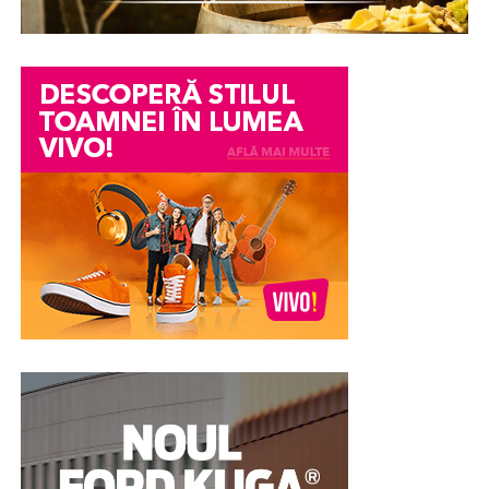
prevăzut cu propria ușă.
Această compartimentare permite utilizarea aceluiași
corp de mobilier de către mai mulți utilizatori simultan.
Fiecare compartiment oferă suficient spațiu pentru
depozitarea obiectelor personale, precum haine
împăturite, încălțăminte, echipamente de lucru sau
accesorii utilizate zilnic.
Configurația tip NEST este apreciată în special în
mediile în care schimburile de personal sunt numeroase
sau unde este nevoie de un număr mare de
compartimente într-o încăpere cu dimensiuni reduse.
Prin organizarea verticală, fiecare utilizator beneficiază
de propriul spațiu delimitat, fără a afecta accesul
celorlalți.
În plus, compartimentele individuale sunt prevăzute cu
sisteme de închidere independente, ceea ce contribuie la