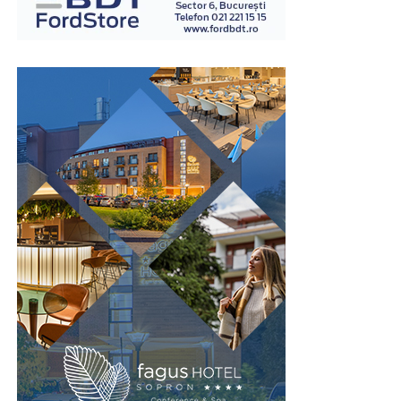
întregii încăperi.
Această caracteristică este importantă în fabrici, săli de
sport, școli, spitale sau alte instituții unde fluxul de
persoane este ridicat. Spațiul economisit poate fi utilizat
pentru bănci, culoare de acces sau alte echipamente
necesare funcționării vestiarului.
În același timp, organizarea compactă permite
amplasarea mai multor corpuri de mobilier fără ca
încăperea să devină aglomerată. Astfel, confortul
utilizatorilor este menținut chiar și în perioadele cu
trafic intens.
Prin valorificarea eficientă a spațiului disponibil,
vestiarele tip NEST contribuie la amenajarea unor zone
de echipare funcționale și bine organizate.
Rezistență pentru utilizare