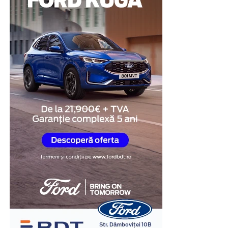
protejarea bunurilor personale și la menținerea unui
nivel ridicat de organizare.
Această structură transformă vestiarul într-o soluție
practică pentru spațiile în care eficiența și utilizarea
optimă a mobilierului sunt prioritare.
Mai mult spațiu disponibil
În multe clădiri administrative sau industriale,
încăperile destinate echipării personalului nu
beneficiază de suprafețe generoase. În aceste situații,
fiecare metru pătrat trebuie utilizat cât mai eficient.
Vestiarele metalice cu uși scurte permit creșterea
numărului de utilizatori fără a ocupa spațiu suplimentar
pe podea. Același corp de mobilier poate înlocui două
sau chiar mai multe vestiare clasice, ceea ce lasă mai
mult loc pentru circulație și facilitează organizarea