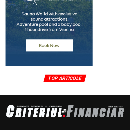
încrederii
Pentru persoanele care au fost acuzate pe nedrept,
procesul de recâștigare a încrederii poate fi dificil și de
durată. În multe cazuri, simpla dorință de a efectua un
test poligraf transmite un mesaj important despre
disponibilitatea de a clarifica situația într-un mod
transparent.
După finalizarea examinării, specialistul întocmește un
raport oficial care reflectă concluziile evaluării. Acest
TOP ARTICOLE
document poate fi prezentat, atunci când este necesar
și permis de context, angajatorului, avocatului sau altor
persoane implicate în soluționarea cazului.
Pentru numeroși oameni, un astfel de raport reprezintă
un element care contribuie la reconstruirea credibilității
și la reducerea suspiciunilor. Deși nu înlocuiește alte
probe și nu stabilește singur adevărul juridic, el poate