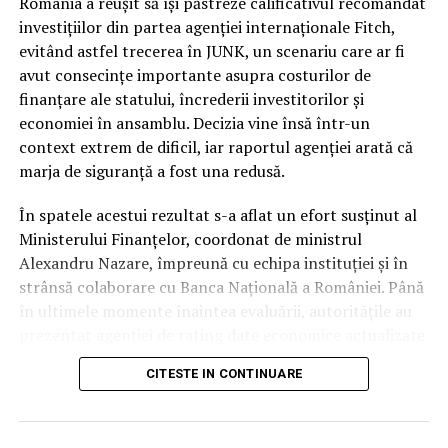
categoria de risc major (
junk
).
România a reușit să își păstreze calificativul recomandat
investițiilor din partea agenției internaționale Fitch,
În ciuda acestor vulnerabilități și a presiunii uriașe pe
evitând astfel trecerea în JUNK, un scenariu care ar fi
finanțele publice, autoritățile române au reușit să evite
avut consecințe importante asupra costurilor de
scenariul negativ. Întrebarea esențială este cum a fost
finanțare ale statului, încrederii investitorilor și
posibil acest lucru, în condițiile în care datele
economiei în ansamblu. Decizia vine însă într-un
economice brute erau deja cunoscute de piețe.
context extrem de dificil, iar raportul agenției arată că
marja de siguranță a fost una redusă.
Răspunsul nu a stat în prezentarea unor indicatori noi,
ci în garanțiile de conduită fiscală. În timp ce
În spatele acestui rezultat s-a aflat un efort susținut al
autoritatea altor actori politici s-a erodat considerabil
Ministerului Finanțelor, coordonat de ministrul
pe parcursul mandatului, Nicușor Dan a rămas
Alexandru Nazare, împreună cu echipa instituției și în
interlocutorul strategic în care partenerii externi au
strânsă colaborare cu Banca Națională a României. Până
avut încredere totală.
în ultimele momente înaintea evaluării, autoritățile au
prezentat agenției de rating date economice actualizate
Presedinția ca garant al
și argumente tehnice privind evoluția finanțelor publice
CITESTE IN CONTINUARE
și măsurile adoptate pentru consolidarea fiscală.
disciplinei bugetare
Potrivit informațiilor prezentate, România a venit în
Miezul deciziei agenției Fitch se regăsește în