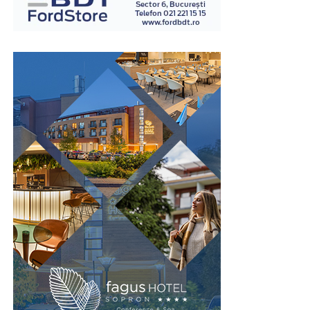
examinatori instruiți în acest domeniu.
Spre deosebire de opiniile personale sau de impresiile
subiective, examinarea poligraf urmărește indicatori
fiziologici măsurabili, ceea ce oferă un grad suplimentar
de obiectivitate în procesul de evaluare. Din acest motiv,
testul este utilizat în numeroase contexte, inclusiv în
investigații interne, procese de selecție pentru anumite
funcții sensibile sau verificarea unor declarații în cadrul
unor anchete.
Este important de înțeles că rezultatul unui test
poligraf trebuie interpretat în contextul întregii situații
și al celorlalte informații disponibile. Tocmai această
abordare echilibrată îi conferă valoare ca instrument
complementar de verificare.
Un pas spre recâștigarea