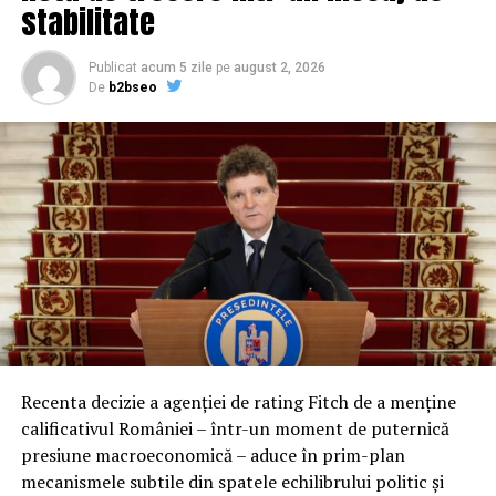
stabilitate
importante programe de sprijin pentru industria
HoReCa şi pentru agenţiile de turism în perioada
Publicat
acum 5 zile
pe
august 2, 2026
aceasta”, a declarat Ionel Dancă, potrivit
realitatea.net
De
b2bseo
Sursa:
Realitatea Financiara
ARTICOLE PE ACEIASI TEMA:
URMATORUL
Pandemia poate influența prețurile alimentelor în acest
sfârșit de an
NU RATATI
Valabilitatea voucherelor de vacanţă acordate în 2019 şi
în 2020 a fost prelungită până la finalul anului viitor
Recenta decizie a agenției de rating Fitch de a menține
calificativul României – într-un moment de puternică
presiune macroeconomică – aduce în prim-plan
mecanismele subtile din spatele echilibrului politic și