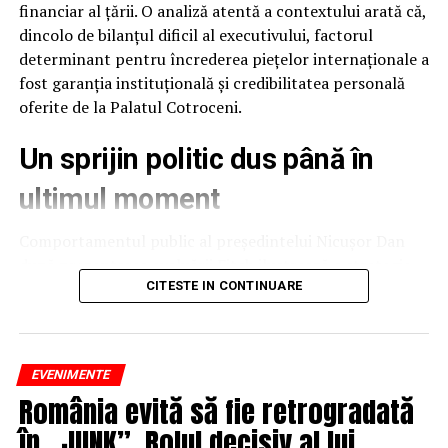
financiar al țării. O analiză atentă a contextului arată că,
dincolo de bilanțul dificil al executivului, factorul
determinant pentru încrederea piețelor internaționale a
fost garanția instituțională și credibilitatea personală
oferite de la Palatul Cotroceni.
Un sprijin politic dus până în
ultimul moment
Comportamentul public al președintelui Nicușor Dan
după prezentarea evaluării Fitch ilustrează o strategie
de protejare a stabilității naționale. Deși raportul
CITESTE IN CONTINUARE
agenției putea fi interpretat și speculat politic ca un
eșec al executivului, președintele a ales o abordare
temperată, evitând să adauge tensiune peste o situație
EVENIMENTE
deja fragilă.
România evită să fie retrogradată
Acest gest confirmă o realitate politică importantă:
în „JUNK”. Rolul decisiv al lui