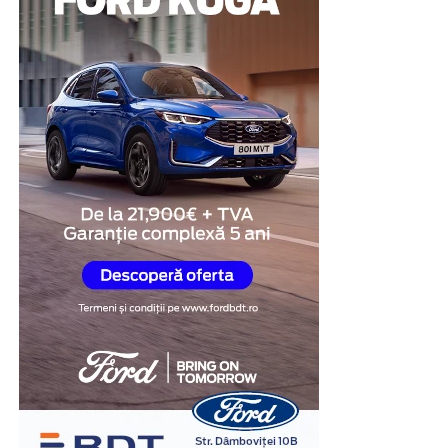
modalitate de a demonstra disponibilitatea de a coopera
și de a răspunde transparent întrebărilor legate de
situația investigată.
Obiectivitatea reacțiilor
fiziologice
Unul dintre cele mai importante avantaje ale testului
poligraf este faptul că evaluarea se bazează pe
monitorizarea unor reacții fiziologice involuntare,
precum ritmul cardiac, respirația, tensiunea arterială și
modificările conductanței electrice a pielii.
În cadrul examinării, specialistul formulează întrebări
relevante pentru situația investigată și analizează
răspunsurile împreună cu reacțiile fiziologice
înregistrate. Interpretarea rezultatelor este realizată în
baza unor metode și protocoale specifice, de către