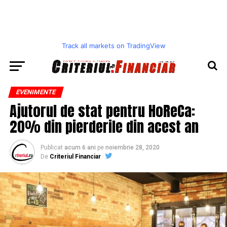
Track all markets on TradingView
EVENIMENTE
Ajutorul de stat pentru HoReCa:
20% din pierderile din acest an
Publicat
acum 6 ani
pe
noiembrie 28, 2020
De
Criteriul Financiar