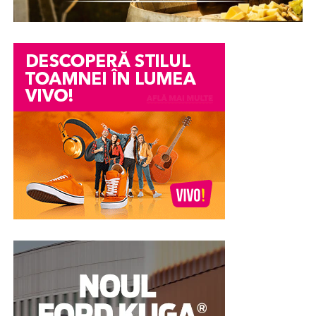
într-un conflict personal, o neînțelegere între colegi
sau o informație transmisă eronat pot avea consecințe
serioase asupra imaginii și credibilității unei persoane.
Din păcate, chiar și atunci când acuzațiile se dovedesc
ulterior nefondate, efectele asupra reputației pot
persista. Încrederea colegilor, a angajatorului sau chiar a
membrilor familiei poate fi afectată, iar procesul de
recâștigare a acesteia poate fi dificil.
În astfel de împrejurări, unele persoane aleg în mod
voluntar să efectueze un test poligraf pentru a susține
veridicitatea declarațiilor lor. Examinarea nu stabilește
vinovăția sau nevinovăția din punct de vedere juridic,
însă poate constitui un element suplimentar de
evaluare și poate contribui la clarificarea
circumstanțelor în care au apărut suspiciunile.
Pentru multe persoane, această abordare reprezintă o