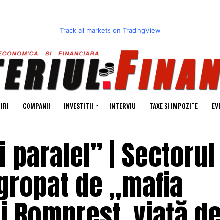
Track all markets on TradingView
IRI
COMPANII
INVESTITII
INTERVIU
TAXE SI IMPOZITE
EV
i paralel” | Sectorul 
ngropat de „mafia
i Romprest, viață de