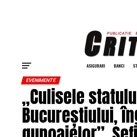
ASIGURARI
BANCI
ST
EVENIMENTE
„Culisele statulu
Bucureștiului, î
gunoaielor”. Șefi