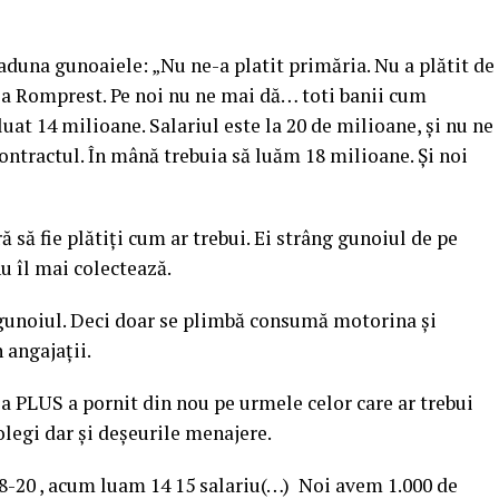
aduna gunoaiele: „Nu ne-a platit primăria. Nu a plătit de
la Romprest. Pe noi nu ne mai dă… toti banii cum
luat 14 milioane. Salariul este la 20 de milioane, și nu ne
ntractul. În mână trebuia să luăm 18 milioane. Și noi
să fie plătiți cum ar trebui. Ei strâng gunoiul de pe
nu îl mai colectează.
gunoiul. Deci doar se plimbă consumă motorina și
 angajații.
a PLUS a pornit din nou pe urmele celor care ar trebui
colegi dar și deșeurile menajere.
 18-20 , acum luam 14 15 salariu(…) Noi avem 1.000 de