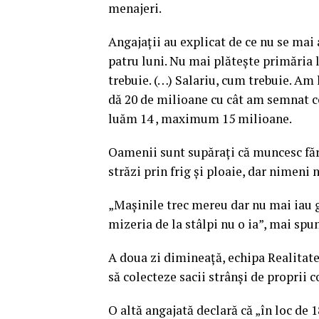
menajeri.
Angajații au explicat de ce nu se mai 
patru luni. Nu mai plătește primăria 
trebuie. (…) Salariu, cum trebuie. Am 
dă 20 de milioane cu cât am semnat co
luăm 14 , maximum 15 milioane.
Oamenii sunt supărați că muncesc fără 
străzi prin frig și ploaie, dar nimeni 
„Mașinile trec mereu dar nu mai iau 
mizeria de la stâlpi nu o ia”, mai spun
A doua zi dimineață, echipa Realitate
să colecteze sacii strânși de proprii 
O altă angajată declară că „în loc de