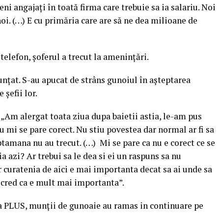
i angajați în toată firma care trebuie sa ia salariu. Noi
i. (…) E cu primăria care are să ne dea milioane de
elefon, șoferul a trecut la amenințări.
unțat. S-au apucat de strâns gunoiul în așteptarea
 șefii lor.
 „Am alergat toata ziua dupa baietii astia, le-am pus
Nu mi se pare corect. Nu stiu povestea dar normal ar fi sa
ptamana nu au trecut. (…) Mi se pare ca nu e corect ce se
 azi? Ar trebui sa le dea si ei un raspuns sa nu
r curatenia de aici e mai importanta decat sa ai unde sa
 cred ca e mult mai importanta”.
ea PLUS, munții de gunoaie au ramas in continuare pe