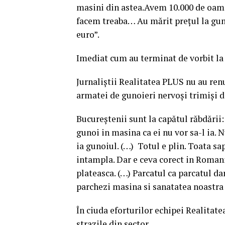
masini din astea.Avem 10.000 de oamen
facem treaba… Au mărit prețul la guno
euro”.
Imediat cum au terminat de vorbit la t
Jurnaliștii Realitatea PLUS nu au ren
armatei de gunoieri nervoși trimiși de
Bucureștenii sunt la capătul răbdării:
gunoi in masina ca ei nu vor sa-l ia. 
ia gunoiul. (…) Totul e plin. Toata sa
intampla. Dar e ceva corect in Romania
plateasca. (…) Parcatul ca parcatul da
parchezi masina si sanatatea noastra
În ciuda eforturilor echipei Realitat
strazile din sector.