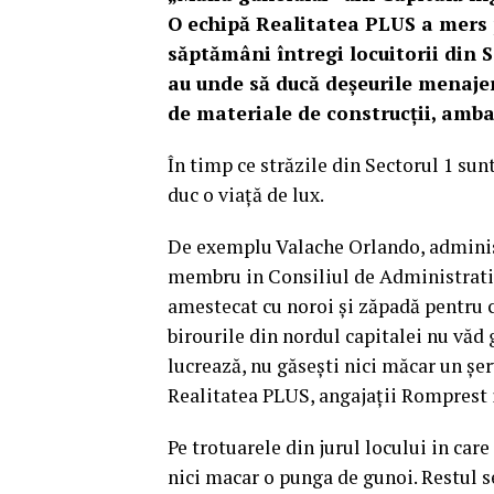
O echipă Realitatea PLUS a mers p
săptămâni întregi locuitorii din S
au unde să ducă deșeurile menajere
de materiale de construcții, amba
În timp ce străzile din Sectorul 1 su
duc o viață de lux.
De exemplu Valache Orlando, adminis
membru in Consiliul de Administratie
amestecat cu noroi și zăpadă pentru că
birourile din nordul capitalei nu văd g
lucrează, nu găsești nici măcar un șer
Realitatea PLUS, angajații Romprest i-
Pe trotuarele din jurul locului in care
nici macar o punga de gunoi. Restul s