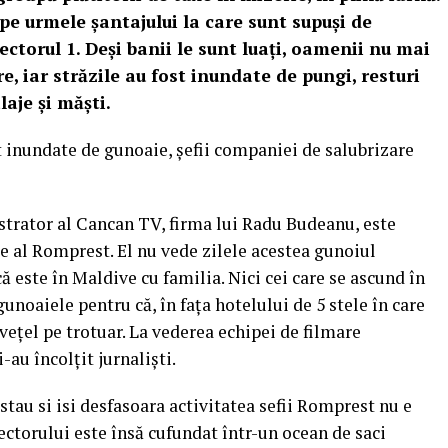
e urmele șantajului la care sunt supuși de
ectorul 1. Deși banii le sunt luați, oamenii nu mai
, iar străzile au fost inundate de pungi, resturi
laje și măști.
nt inundate de gunoaie, șefii companiei de salubrizare
trator al Cancan TV, firma lui Radu Budeanu, este
 al Romprest. El nu vede zilele acestea gunoiul
 este în Maldive cu familia. Nici cei care se ascund în
unoaiele pentru că, în fața hotelului de 5 stele în care
vețel pe trotuar. La vederea echipei de filmare
au încolțit jurnaliști.
 stau si isi desfasoara activitatea sefii Romprest nu e
ectorului este însă cufundat într-un ocean de saci