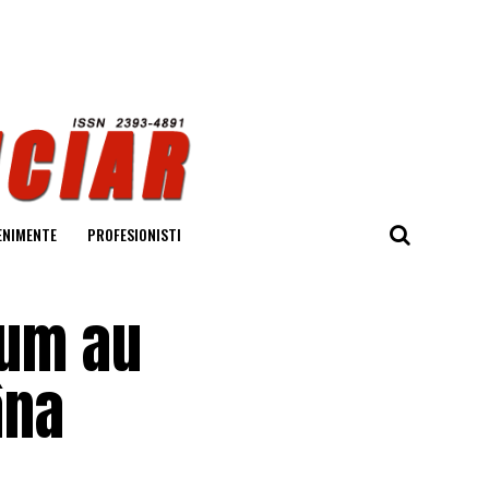
ENIMENTE
PROFESIONISTI
Cum au
âna