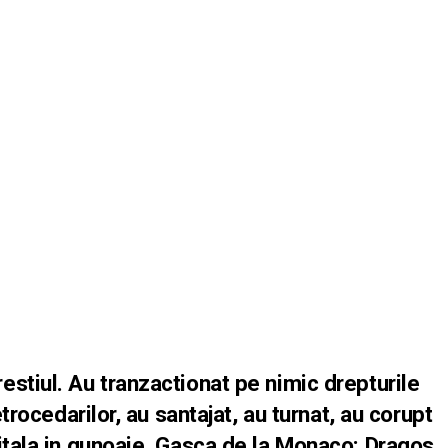
stiul. Au tranzactionat pe nimic drepturile
etrocedarilor, au santajat, au turnat, au corupt
itala in gunoaie. Gasca de la Monaco: Dragos