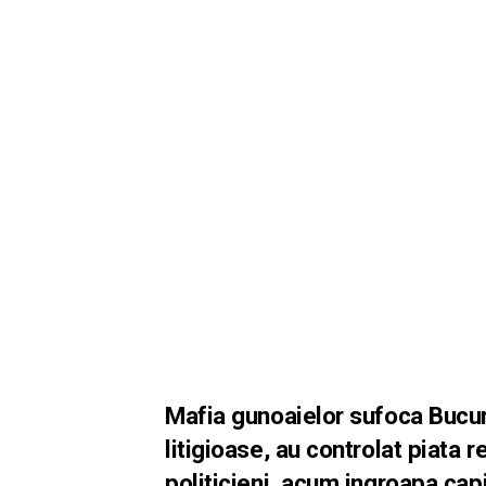
Mafia gunoaielor sufoca Bucure
litigioase, au controlat piata r
politicieni, acum ingroapa cap