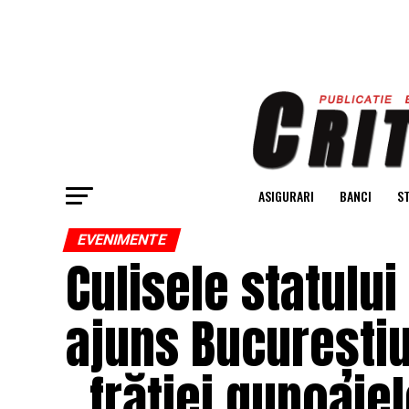
ASIGURARI
BANCI
ST
EVENIMENTE
Culisele statului
ajuns Bucureștiu
„frăției gunoaiel