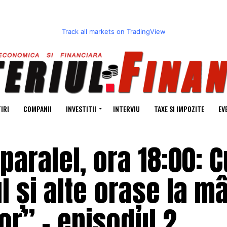
Track all markets on TradingView
IRI
COMPANII
INVESTITII
INTERVIU
TAXE SI IMPOZITE
EV
 paralel, ora 18:00: 
l și alte orașe la m
or” – episodul 2