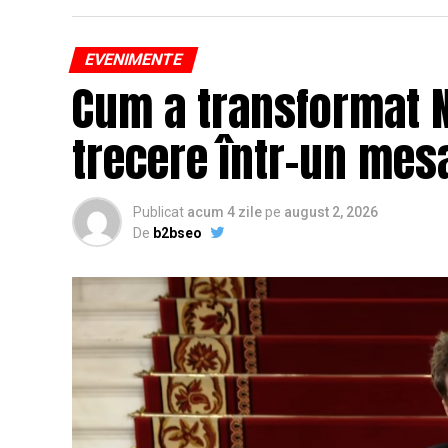
EVENIMENTE
Cum a transformat N
trecere într-un mesa
Publicat
acum 4 zile
pe
august 2, 2026
De
b2bseo