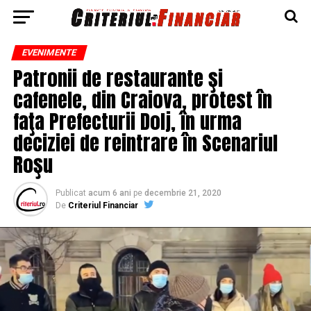
EVENIMENTE
Patronii de restaurante şi
cafenele, din Craiova, protest în
faţa Prefecturii Dolj, în urma
deciziei de reintrare în Scenariul
Roşu
Publicat
acum 6 ani
pe
decembrie 21, 2020
De
Criteriul Financiar