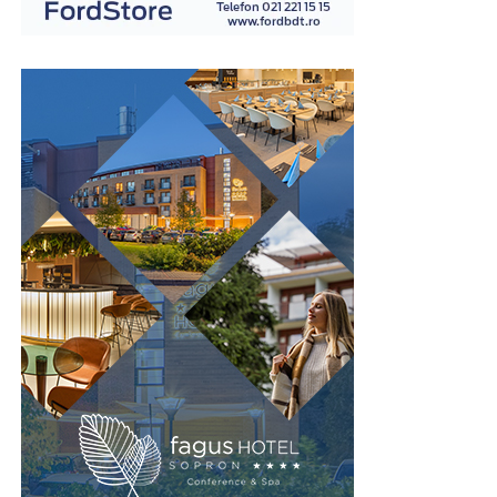
examinatori instruiți în acest domeniu.
Spre deosebire de opiniile personale sau de impresiile
subiective, examinarea poligraf urmărește indicatori
fiziologici măsurabili, ceea ce oferă un grad suplimentar
de obiectivitate în procesul de evaluare. Din acest motiv,
testul este utilizat în numeroase contexte, inclusiv în
investigații interne, procese de selecție pentru anumite
funcții sensibile sau verificarea unor declarații în cadrul
unor anchete.
Este important de înțeles că rezultatul unui test
poligraf trebuie interpretat în contextul întregii situații
și al celorlalte informații disponibile. Tocmai această
abordare echilibrată îi conferă valoare ca instrument
complementar de verificare.
Un pas spre recâștigarea