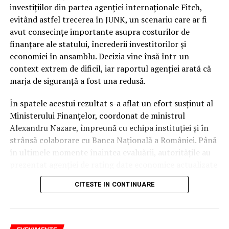
investițiilor din partea agenției internaționale Fitch,
În ciuda acestor vulnerabilități și a presiunii uriașe pe
evitând astfel trecerea în JUNK, un scenariu care ar fi
finanțele publice, autoritățile române au reușit să evite
avut consecințe importante asupra costurilor de
scenariul negativ. Întrebarea esențială este cum a fost
finanțare ale statului, încrederii investitorilor și
posibil acest lucru, în condițiile în care datele
economiei în ansamblu. Decizia vine însă într-un
economice brute erau deja cunoscute de piețe.
context extrem de dificil, iar raportul agenției arată că
marja de siguranță a fost una redusă.
Răspunsul nu a stat în prezentarea unor indicatori noi,
ci în garanțiile de conduită fiscală. În timp ce
În spatele acestui rezultat s-a aflat un efort susținut al
autoritatea altor actori politici s-a erodat considerabil
Ministerului Finanțelor, coordonat de ministrul
pe parcursul mandatului, Nicușor Dan a rămas
Alexandru Nazare, împreună cu echipa instituției și în
interlocutorul strategic în care partenerii externi au
strânsă colaborare cu Banca Națională a României. Până
avut încredere totală.
în ultimele momente înaintea evaluării, autoritățile au
prezentat agenției de rating date economice actualizate
Presedinția ca garant al
și argumente tehnice privind evoluția finanțelor publice
CITESTE IN CONTINUARE
și măsurile adoptate pentru consolidarea fiscală.
disciplinei bugetare
Potrivit informațiilor prezentate, România a venit în
Miezul deciziei agenției Fitch se regăsește în
fața Fitch cu o serie de indicatori care arată o