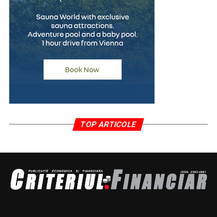
încrederii
Pentru persoanele care au fost acuzate pe nedrept,
procesul de recâștigare a încrederii poate fi dificil și de
durată. În multe cazuri, simpla dorință de a efectua un
test poligraf transmite un mesaj important despre
disponibilitatea de a clarifica situația într-un mod
transparent.
După finalizarea examinării, specialistul întocmește un
raport oficial care reflectă concluziile evaluării. Acest
TOP ARTICOLE
document poate fi prezentat, atunci când este necesar
și permis de context, angajatorului, avocatului sau altor
persoane implicate în soluționarea cazului.
Pentru numeroși oameni, un astfel de raport reprezintă
un element care contribuie la reconstruirea credibilității
și la reducerea suspiciunilor. Deși nu înlocuiește alte
probe și nu stabilește singur adevărul juridic, el poate