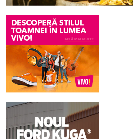
într-un conflict personal, o neînțelegere între colegi
sau o informație transmisă eronat pot avea consecințe
serioase asupra imaginii și credibilității unei persoane.
Din păcate, chiar și atunci când acuzațiile se dovedesc
ulterior nefondate, efectele asupra reputației pot
persista. Încrederea colegilor, a angajatorului sau chiar a
membrilor familiei poate fi afectată, iar procesul de
recâștigare a acesteia poate fi dificil.
În astfel de împrejurări, unele persoane aleg în mod
voluntar să efectueze un test poligraf pentru a susține
veridicitatea declarațiilor lor. Examinarea nu stabilește
vinovăția sau nevinovăția din punct de vedere juridic,
însă poate constitui un element suplimentar de
evaluare și poate contribui la clarificarea
circumstanțelor în care au apărut suspiciunile.
Pentru multe persoane, această abordare reprezintă o