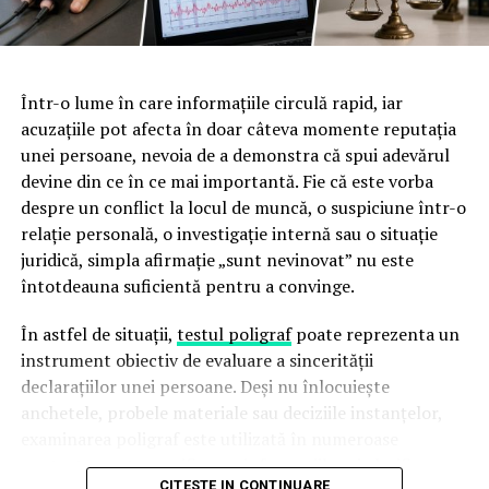
impună limite clare în gestionarea banului public.
contribuit la consolidarea argumentelor economice care
au stat la baza deciziei Fitch de a menține România în
Un răgaz crucial pentru
categoria recomandată investițiilor.
economia națională
Într-o lume în care informațiile circulă rapid, iar
Cu toate acestea, raportul agenției transmite și un
acuzațiile pot afecta în doar câteva momente reputația
avertisment clar. Fitch arată că principalul risc pentru
Obținerea acestei reevaluări oferă României o gură de
unei persoane, nevoia de a demonstra că spui adevărul
perioada următoare nu îl reprezintă lipsa argumentelor
aer absolut necesară pentru recalibrarea politicilor
devine din ce în ce mai importantă. Fie că este vorba
economice, ci posibilitatea apariției unor blocaje politice
economice. În timp ce bilanțul guvernamental a lăsat în
despre un conflict la locul de muncă, o suspiciune într-o
care ar întârzia reformele și implementarea
urmă vulnerabilități vizibile, intervenția și credibilitatea
relație personală, o investigație internă sau o situație
angajamentelor asumate prin PNRR. Stabilitatea
președintelui Nicușor Dan au fost elementele care au
juridică, simpla afirmație „sunt nevinovat” nu este
guvernamentală și continuitatea politicilor fiscal-
înclinat balanța, împiedicând retrogradarea financiară și
întotdeauna suficientă pentru a convinge.
bugetare rămân criterii esențiale în evaluarea
menținând țara pe o trasă de stabilitate.
credibilității României.
În astfel de situații,
testul poligraf
poate reprezenta un
instrument obiectiv de evaluare a sincerității
În perioada următoare, atenția se mută asupra evaluării
declarațiilor unei persoane. Deși nu înlocuiește
realizate de Moody’s, care menține în prezent România
anchetele, probele materiale sau deciziile instanțelor,
la ultima treaptă recomandată investițiilor, cu
examinarea poligraf este utilizată în numeroase
perspectivă negativă. Și această agenție urmărește
contexte pentru verificarea informațiilor și clarificarea
îndeaproape evoluția finanțelor publice, stabilitatea
CITESTE IN CONTINUARE