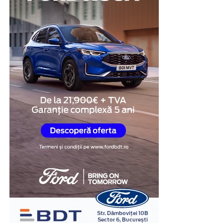
modalitate de a demonstra disponibilitatea de a coopera
și de a răspunde transparent întrebărilor legate de
situația investigată.
Obiectivitatea reacțiilor
fiziologice
Unul dintre cele mai importante avantaje ale testului
poligraf este faptul că evaluarea se bazează pe
monitorizarea unor reacții fiziologice involuntare,
precum ritmul cardiac, respirația, tensiunea arterială și
modificările conductanței electrice a pielii.
În cadrul examinării, specialistul formulează întrebări
relevante pentru situația investigată și analizează
răspunsurile împreună cu reacțiile fiziologice
înregistrate. Interpretarea rezultatelor este realizată în
baza unor metode și protocoale specifice, de către