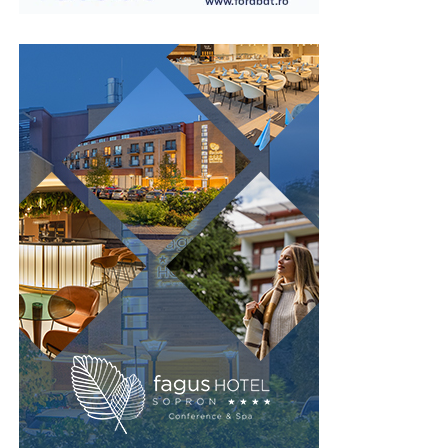
Această caracteristică este importantă în fabrici, săli de
sport, școli, spitale sau alte instituții unde fluxul de
persoane este ridicat. Spațiul economisit poate fi utilizat
pentru bănci, culoare de acces sau alte echipamente
necesare funcționării vestiarului.
În același timp, organizarea compactă permite
amplasarea mai multor corpuri de mobilier fără ca
încăperea să devină aglomerată. Astfel, confortul
utilizatorilor este menținut chiar și în perioadele cu
trafic intens.
Prin valorificarea eficientă a spațiului disponibil,
vestiarele tip NEST contribuie la amenajarea unor zone
de echipare funcționale și bine organizate.
Rezistență pentru utilizare
intensivă