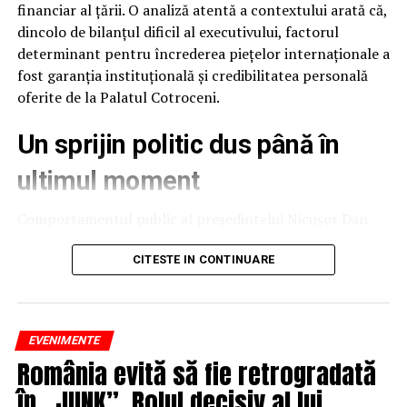
financiar al țării. O analiză atentă a contextului arată că,
dincolo de bilanțul dificil al executivului, factorul
determinant pentru încrederea piețelor internaționale a
fost garanția instituțională și credibilitatea personală
oferite de la Palatul Cotroceni.
Un sprijin politic dus până în
ultimul moment
Comportamentul public al președintelui Nicușor Dan
după prezentarea evaluării Fitch ilustrează o strategie
de protejare a stabilității naționale. Deși raportul
CITESTE IN CONTINUARE
agenției putea fi interpretat și speculat politic ca un
eșec al executivului, președintele a ales o abordare
temperată, evitând să adauge tensiune peste o situație
EVENIMENTE
deja fragilă.
„Îmi doresc să am lumină, îmi doresc să am camera mea.
România evită să fie retrogradată
Nu pot sa mi fac temele pentru că nu am lumină”, spune
Acest gest confirmă o realitate politică importantă:
în „JUNK”. Rolul decisiv al lui
o fetiță.