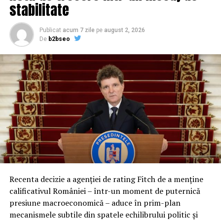
familii care au într-adevăr nevoie de
stabilitate
ajutor.
Publicat
acum 7 zile
pe
august 2, 2026
A fost un an greu, însă Crăciunul trebuie să însemne
De
b2bseo
liniște. Dragoste, familie, acasă. Un cămin în condiții
decente. Din păcate, nu toată lumea se poate bucura de
luxul unui trai normal.
În satul Șipote, comuna lBăgești, județul Bacău, trei
fetițe, Narcisa, Miruna și Lorena, împreună cu mama lor
Lidia își duc traiul într-o căsuță dărăpănată, în care nu
există curent electric, dar pentru care plătesc lunar 400
de lei chirie.
Recenta decizie a agenției de rating Fitch de a menține
calificativul României – într-un moment de puternică
presiune macroeconomică – aduce în prim-plan
mecanismele subtile din spatele echilibrului politic și