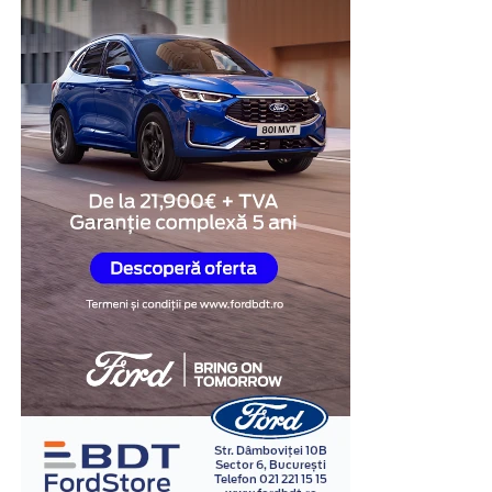
nivel ridicat de organizare.
Această structură transformă vestiarul într-o soluție
practică pentru spațiile în care eficiența și utilizarea
optimă a mobilierului sunt prioritare.
Mai mult spațiu disponibil
În multe clădiri administrative sau industriale,
încăperile destinate echipării personalului nu
beneficiază de suprafețe generoase. În aceste situații,
fiecare metru pătrat trebuie utilizat cât mai eficient.
Vestiarele metalice cu uși scurte permit creșterea
numărului de utilizatori fără a ocupa spațiu suplimentar
pe podea. Același corp de mobilier poate înlocui două
sau chiar mai multe vestiare clasice, ceea ce lasă mai
mult loc pentru circulație și facilitează organizarea
întregii încăperi.