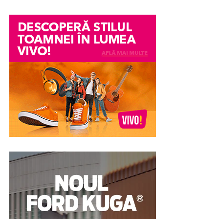
Această compartimentare permite utilizarea aceluiași
corp de mobilier de către mai mulți utilizatori simultan.
Fiecare compartiment oferă suficient spațiu pentru
depozitarea obiectelor personale, precum haine
împăturite, încălțăminte, echipamente de lucru sau
accesorii utilizate zilnic.
Configurația tip NEST este apreciată în special în
mediile în care schimburile de personal sunt numeroase
sau unde este nevoie de un număr mare de
compartimente într-o încăpere cu dimensiuni reduse.
Prin organizarea verticală, fiecare utilizator beneficiază
de propriul spațiu delimitat, fără a afecta accesul
celorlalți.
În plus, compartimentele individuale sunt prevăzute cu
sisteme de închidere independente, ceea ce contribuie la
protejarea bunurilor personale și la menținerea unui