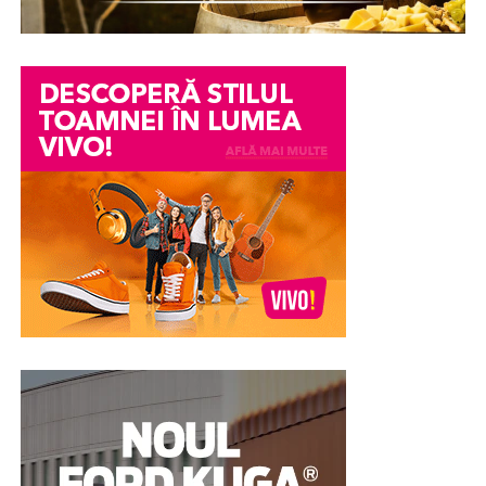
într-un conflict personal, o neînțelegere între colegi
sau o informație transmisă eronat pot avea consecințe
serioase asupra imaginii și credibilității unei persoane.
Din păcate, chiar și atunci când acuzațiile se dovedesc
ulterior nefondate, efectele asupra reputației pot
persista. Încrederea colegilor, a angajatorului sau chiar a
membrilor familiei poate fi afectată, iar procesul de
recâștigare a acesteia poate fi dificil.
În astfel de împrejurări, unele persoane aleg în mod
voluntar să efectueze un test poligraf pentru a susține
veridicitatea declarațiilor lor. Examinarea nu stabilește
vinovăția sau nevinovăția din punct de vedere juridic,
însă poate constitui un element suplimentar de
evaluare și poate contribui la clarificarea
circumstanțelor în care au apărut suspiciunile.
Pentru multe persoane, această abordare reprezintă o