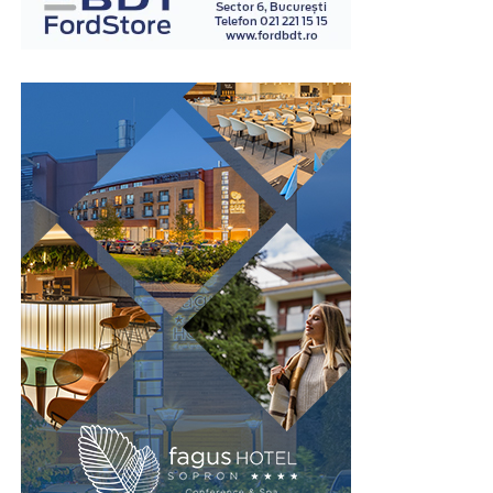
examinatori instruiți în acest domeniu.
Spre deosebire de opiniile personale sau de impresiile
subiective, examinarea poligraf urmărește indicatori
fiziologici măsurabili, ceea ce oferă un grad suplimentar
de obiectivitate în procesul de evaluare. Din acest motiv,
testul este utilizat în numeroase contexte, inclusiv în
investigații interne, procese de selecție pentru anumite
funcții sensibile sau verificarea unor declarații în cadrul
unor anchete.
Este important de înțeles că rezultatul unui test
poligraf trebuie interpretat în contextul întregii situații
și al celorlalte informații disponibile. Tocmai această
abordare echilibrată îi conferă valoare ca instrument
complementar de verificare.
Un pas spre recâștigarea