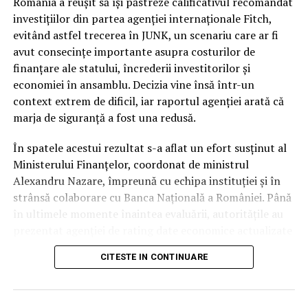
categoria de risc major (
junk
).
România a reușit să își păstreze calificativul recomandat
investițiilor din partea agenției internaționale Fitch,
În ciuda acestor vulnerabilități și a presiunii uriașe pe
evitând astfel trecerea în JUNK, un scenariu care ar fi
finanțele publice, autoritățile române au reușit să evite
avut consecințe importante asupra costurilor de
scenariul negativ. Întrebarea esențială este cum a fost
finanțare ale statului, încrederii investitorilor și
posibil acest lucru, în condițiile în care datele
economiei în ansamblu. Decizia vine însă într-un
economice brute erau deja cunoscute de piețe.
context extrem de dificil, iar raportul agenției arată că
marja de siguranță a fost una redusă.
Răspunsul nu a stat în prezentarea unor indicatori noi,
ci în garanțiile de conduită fiscală. În timp ce
În spatele acestui rezultat s-a aflat un efort susținut al
autoritatea altor actori politici s-a erodat considerabil
Ministerului Finanțelor, coordonat de ministrul
pe parcursul mandatului, Nicușor Dan a rămas
Alexandru Nazare, împreună cu echipa instituției și în
interlocutorul strategic în care partenerii externi au
strânsă colaborare cu Banca Națională a României. Până
avut încredere totală.
în ultimele momente înaintea evaluării, autoritățile au
prezentat agenției de rating date economice actualizate
Presedinția ca garant al
și argumente tehnice privind evoluția finanțelor publice
CITESTE IN CONTINUARE
și măsurile adoptate pentru consolidarea fiscală.
disciplinei bugetare
Potrivit informațiilor prezentate, România a venit în
Miezul deciziei agenției Fitch se regăsește în