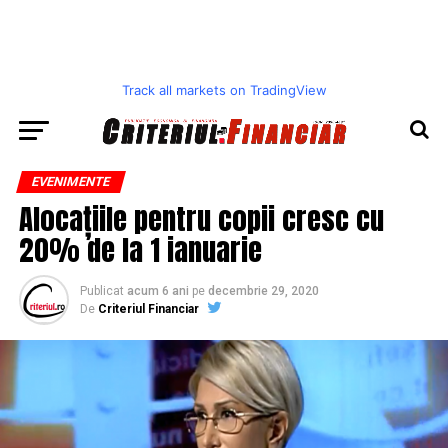
Track all markets on TradingView
EVENIMENTE
Alocațiile pentru copii cresc cu
20% de la 1 ianuarie
Publicat
acum 6 ani
pe
decembrie 29, 2020
De
Criteriul Financiar