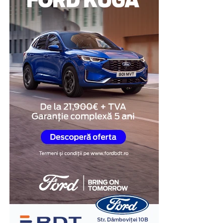
modalitate de a demonstra disponibilitatea de a coopera
și de a răspunde transparent întrebărilor legate de
situația investigată.
Obiectivitatea reacțiilor
fiziologice
Unul dintre cele mai importante avantaje ale testului
poligraf este faptul că evaluarea se bazează pe
monitorizarea unor reacții fiziologice involuntare,
precum ritmul cardiac, respirația, tensiunea arterială și
modificările conductanței electrice a pielii.
În cadrul examinării, specialistul formulează întrebări
relevante pentru situația investigată și analizează
răspunsurile împreună cu reacțiile fiziologice
înregistrate. Interpretarea rezultatelor este realizată în
baza unor metode și protocoale specifice, de către