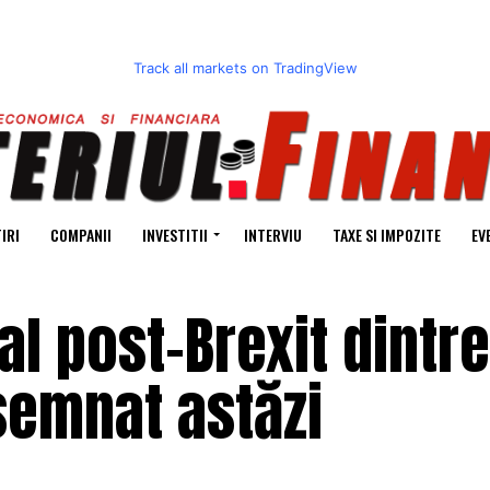
Track all markets on TradingView
IRI
COMPANII
INVESTITII
INTERVIU
TAXE SI IMPOZITE
EV
l post-Brexit dintre
semnat astăzi