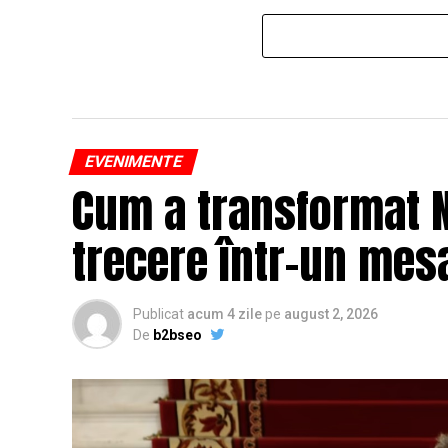
EVENIMENTE
Cum a transformat N
trecere într-un mesa
Publicat
acum 4 zile
pe
august 2, 2026
De
b2bseo