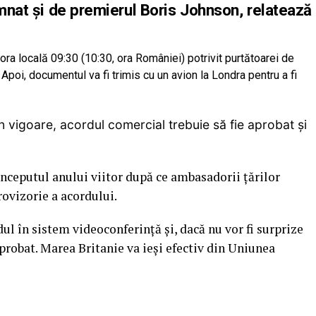
emnat și de premierul Boris Johnson, relatează
ra locală 09:30 (10:30, ora României) potrivit purtătoarei de
poi, documentul va fi trimis cu un avion la Londra pentru a fi
n vigoare, acordul comercial trebuie să fie aprobat și
nceputul anului viitor după ce ambasadorii țărilor
ovizorie a acordului.
ul în sistem videoconferință și, dacă nu vor fi surprize
robat. Marea Britanie va ieși efectiv din Uniunea