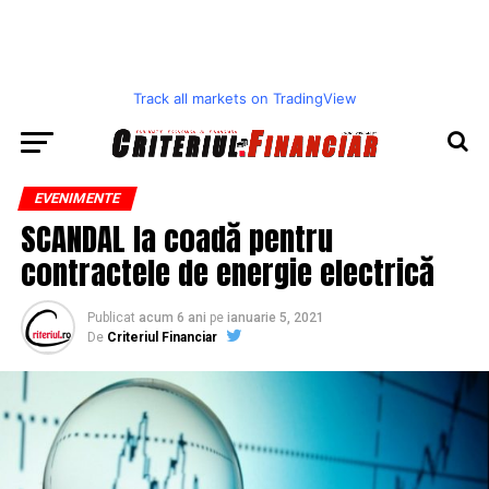
Track all markets on TradingView
EVENIMENTE
SCANDAL la coadă pentru
contractele de energie electrică
Publicat
acum 6 ani
pe
ianuarie 5, 2021
De
Criteriul Financiar