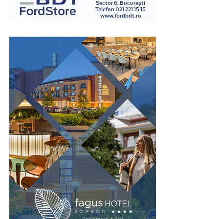
examinatori instruiți în acest domeniu.
Spre deosebire de opiniile personale sau de impresiile
subiective, examinarea poligraf urmărește indicatori
fiziologici măsurabili, ceea ce oferă un grad suplimentar
de obiectivitate în procesul de evaluare. Din acest motiv,
testul este utilizat în numeroase contexte, inclusiv în
investigații interne, procese de selecție pentru anumite
funcții sensibile sau verificarea unor declarații în cadrul
unor anchete.
Este important de înțeles că rezultatul unui test
poligraf trebuie interpretat în contextul întregii situații
și al celorlalte informații disponibile. Tocmai această
abordare echilibrată îi conferă valoare ca instrument
complementar de verificare.
Un pas spre recâștigarea