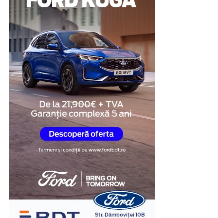
modalitate de a demonstra disponibilitatea de a coopera
și de a răspunde transparent întrebărilor legate de
situația investigată.
Obiectivitatea reacțiilor
fiziologice
Unul dintre cele mai importante avantaje ale testului
poligraf este faptul că evaluarea se bazează pe
monitorizarea unor reacții fiziologice involuntare,
precum ritmul cardiac, respirația, tensiunea arterială și
modificările conductanței electrice a pielii.
În cadrul examinării, specialistul formulează întrebări
relevante pentru situația investigată și analizează
răspunsurile împreună cu reacțiile fiziologice
înregistrate. Interpretarea rezultatelor este realizată în
baza unor metode și protocoale specifice, de către