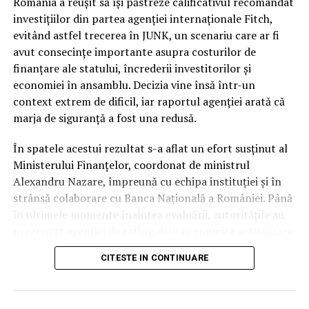
categoria de risc major (
junk
).
România a reușit să își păstreze calificativul recomandat
investițiilor din partea agenției internaționale Fitch,
În ciuda acestor vulnerabilități și a presiunii uriașe pe
evitând astfel trecerea în JUNK, un scenariu care ar fi
finanțele publice, autoritățile române au reușit să evite
avut consecințe importante asupra costurilor de
scenariul negativ. Întrebarea esențială este cum a fost
finanțare ale statului, încrederii investitorilor și
posibil acest lucru, în condițiile în care datele
economiei în ansamblu. Decizia vine însă într-un
economice brute erau deja cunoscute de piețe.
context extrem de dificil, iar raportul agenției arată că
marja de siguranță a fost una redusă.
Răspunsul nu a stat în prezentarea unor indicatori noi,
ci în garanțiile de conduită fiscală. În timp ce
În spatele acestui rezultat s-a aflat un efort susținut al
autoritatea altor actori politici s-a erodat considerabil
Ministerului Finanțelor, coordonat de ministrul
pe parcursul mandatului, Nicușor Dan a rămas
Alexandru Nazare, împreună cu echipa instituției și în
interlocutorul strategic în care partenerii externi au
strânsă colaborare cu Banca Națională a României. Până
avut încredere totală.
în ultimele momente înaintea evaluării, autoritățile au
prezentat agenției de rating date economice actualizate
Presedinția ca garant al
și argumente tehnice privind evoluția finanțelor publice
CITESTE IN CONTINUARE
și măsurile adoptate pentru consolidarea fiscală.
disciplinei bugetare
Potrivit informațiilor prezentate, România a venit în
Miezul deciziei agenției Fitch se regăsește în