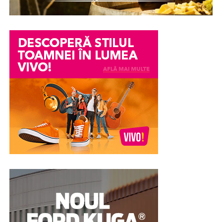
într-un conflict personal, o neînțelegere între colegi
sau o informație transmisă eronat pot avea consecințe
serioase asupra imaginii și credibilității unei persoane.
Din păcate, chiar și atunci când acuzațiile se dovedesc
ulterior nefondate, efectele asupra reputației pot
persista. Încrederea colegilor, a angajatorului sau chiar a
membrilor familiei poate fi afectată, iar procesul de
recâștigare a acesteia poate fi dificil.
În astfel de împrejurări, unele persoane aleg în mod
voluntar să efectueze un test poligraf pentru a susține
veridicitatea declarațiilor lor. Examinarea nu stabilește
vinovăția sau nevinovăția din punct de vedere juridic,
însă poate constitui un element suplimentar de
evaluare și poate contribui la clarificarea
circumstanțelor în care au apărut suspiciunile.
Pentru multe persoane, această abordare reprezintă o