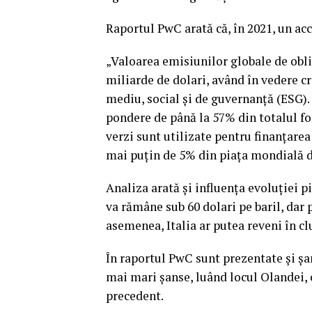
Raportul PwC arată că, în 2021, un ac
„Valoarea emisiunilor globale de obli
miliarde de dolari, având în vedere cr
mediu, social şi de guvernanţă (ESG).
pondere de până la 57% din totalul f
verzi sunt utilizate pentru finanţarea
mai puţin de 5% din piaţa mondială de
Analiza arată și influența evoluției p
va rămâne sub 60 dolari pe baril, dar 
asemenea, Italia ar putea reveni în cl
În raportul PwC sunt prezentate și şan
mai mari şanse, luând locul Olandei, 
precedent.