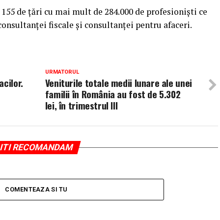
 155 de ţări cu mai mult de 284.000 de profesionişti ce
consultanţei fiscale şi consultanţei pentru afaceri.
URMATORUL
cilor.
Veniturile totale medii lunare ale unei
familii în România au fost de 5.302
lei, în trimestrul III
ITI RECOMANDAM
COMENTEAZA SI TU