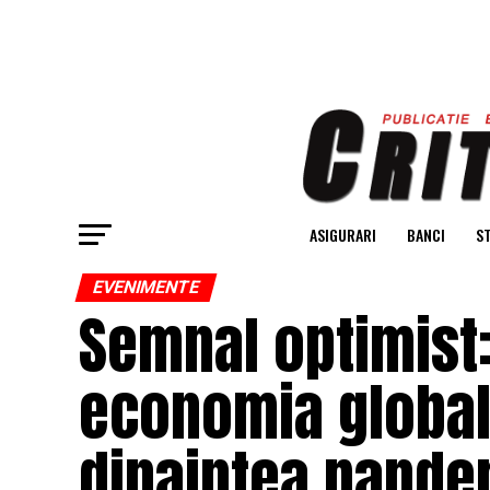
ASIGURARI
BANCI
ST
EVENIMENTE
Semnal optimist:
economia globală
dinaintea pande