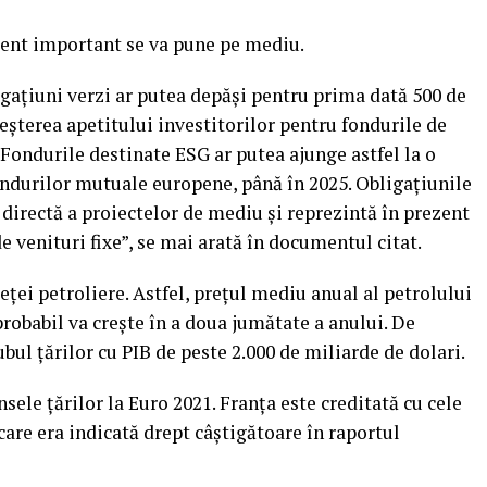
cent important se va pune pe mediu.
gaţiuni verzi ar putea depăşi pentru prima dată 500 de
eşterea apetitului investitorilor pentru fondurile de
 Fondurile destinate ESG ar putea ajunge astfel la o
ondurilor mutuale europene, până în 2025. Obligaţiunile
 directă a proiectelor de mediu şi reprezintă în prezent
 venituri fixe”, se mai arată în documentul citat.
ieței petroliere. Astfel, preţul mediu anual al petrolului
probabil va creşte în a doua jumătate a anului. De
ubul ţărilor cu PIB de peste 2.000 de miliarde de dolari.
sele ţărilor la Euro 2021. Franța este creditată cu cele
care era indicată drept câștigătoare în raportul