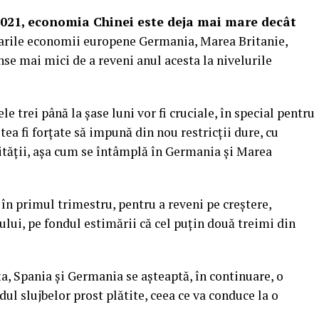
021, economia Chinei este deja mai mare decât
arile economii europene Germania, Marea Britanie,
anse mai mici de a reveni anul acesta la nivelurile
e trei până la şase luni vor fi cruciale, în special pentru
tea fi forțate să impună din nou restricții dure, cu
ității, așa cum se întâmplă în Germania şi Marea
în primul trimestru, pentru a reveni pe creştere,
ului, pe fondul estimării că cel puţin două treimi din
a, Spania şi Germania se așteaptă, în continuare, o
dul slujbelor prost plătite, ceea ce va conduce la o