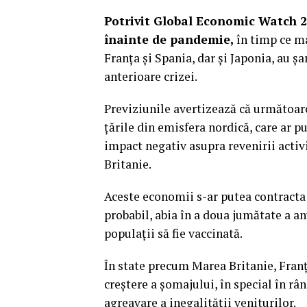
Potrivit Global Economic Watch 2
înainte de pandemie,
în timp ce m
Franţa şi Spania, dar şi Japonia, au ș
anterioare crizei.
Previziunile avertizează că următoarel
ţările din emisfera nordică, care ar pu
impact negativ asupra revenirii activ
Britanie.
Aceste economii s-ar putea contracta 
probabil, abia în a doua jumătate a an
populaţii să fie vaccinată.
În state precum Marea Britanie, Franţ
creştere a şomajului, în special în rân
agreavare a inegalităţii veniturilor.