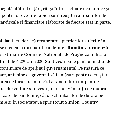
inegală atât între ţări, cât și între sectoare economice și
li pentru o revenire rapidă sunt reuşită campaniilor de
-fiscale şi financiare elaborate de fiecare stat în parte,
l dau încredere că recuperarea pierderilor suferite în
 se credea la începutul pandemiei.
România urmează
ă estimările Comisiei Naţionale de Prognoză indică o
clinul de 4,2% din 2020. Sunt veşti bune pentru mediul de
în continuare de sprijinul guvernamental. Pe măsură ce
re, ar fi bine ca guvernul să ia măsuri pentru o creştere
rearea de locuri de muncă. La rândul lor, companiile
de dezvoltare şi investiţii, inclusiv în forţa de muncă,
auzate de pandemie, cât şi schimbărilor de durată pe
mie şi în societate”, a spus Ionuţ Simion, Country