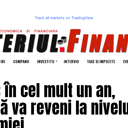
Track all markets on TradingView
IRI
COMPANII
INVESTITII
INTERVIU
TAXE SI IMPOZITE
EV
 în cel mult un an,
 va reveni la nivelu
miei