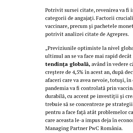
Potrivit sursei citate, revenirea va fi 
categorii de angajați. Factorii crucia
vaccinare, precum şi pachetele monetar
potrivit analizei citate de Agrepres.
„Previziunile optimiste la nivel globa
ultimul an se va face mai rapid decât
tendinţa globală,
având în vedere c
creştere de 4,5% în acest an, după de
afaceri care va avea nevoie, totuşi, 
pandemia va fi controlată prin vaccina
durabilă, cu accent pe investiţii şi c
trebuie să se concentreze pe strategii 
pentru a face faţă atât problemelor c
care aceasta le-a impus deja în econo
Managing Partner PwC România.