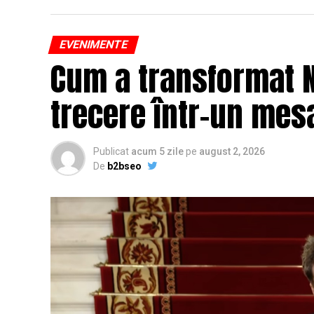
EVENIMENTE
Cum a transformat N
trecere într-un mesa
Publicat
acum 5 zile
pe
august 2, 2026
De
b2bseo