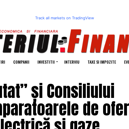
Track all markets on TradingView
IRI
COMPANII
INVESTITII
INTERVIU
TAXE SI IMPOZITE
EV
at” și Consiliului
paratoarele de ofer
lectrică și gaze