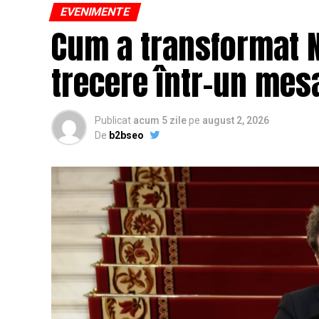
EVENIMENTE
Cum a transformat N
trecere într-un mesa
Publicat
acum 5 zile
pe
august 2, 2026
De
b2bseo