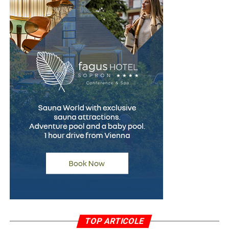
început reduce riscul apariției unor neînțelegeri și
contribuie la alegerea celei mai potrivite soluții
financiare.
(Advertoriale)
TOP ARTICOLE