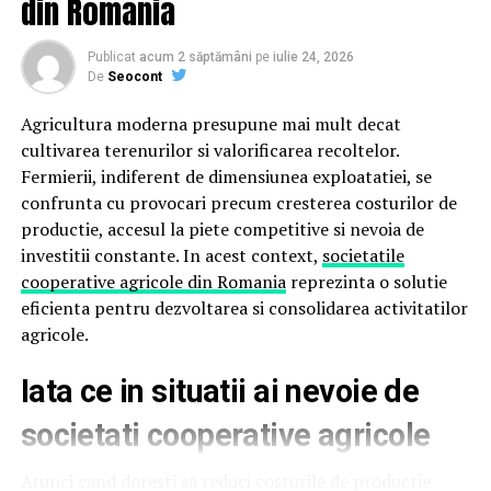
din Romania
modificări în timp real, oricând se ia o astfel de decizie.
Beneficii ERP: Reducerea
Publicat
acum 2 săptămâni
pe
iulie 24, 2026
De
Seocont
costurilor
Agricultura moderna presupune mai mult decat
Achiziționarea unui sistem ERP determină pe termen
cultivarea terenurilor si valorificarea recoltelor.
lung creșterea ratei de recuperare a investițiilor (ROI),
Fermierii, indiferent de dimensiunea exploatatiei, se
prin centralizarea tuturor informațiilor din sistemele de
confrunta cu provocari precum cresterea costurilor de
lucru cu care o companie din retail poate lucra
productie, accesul la piete competitive si nevoia de
simultan.
investitii constante. In acest context,
societatile
cooperative agricole din Romania
reprezinta o solutie
Mai mult decât atât, utilizarea unui singure soluții
eficienta pentru dezvoltarea si consolidarea activitatilor
reduce costurile cu pregatirea personalului, privind
agricole.
gestionarea mai multor platforme de evidență a
informațiilor înregistrate. Așadar, reducerea costurilor
Iata ce in situatii ai nevoie de
prin automatizarea proceselor reprezintă un aspect
societati cooperative agricole
vital de la baza creșterii competitivității în retail.
Atunci cand doresti sa reduci costurile de productie
Beneficii ERP: Creșterea