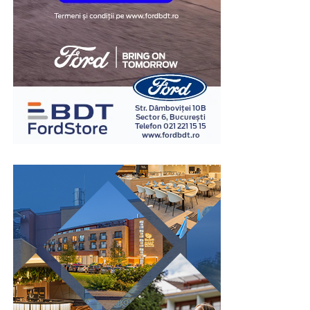
la autoturism.
Un amanet mașini poate reprezenta o opțiune potrivită
atunci când este utilizat pentru acoperirea unei nevoi
financiare pe termen scurt și este însoțit de un plan
realist de rambursare. Înainte de semnarea contractului,
este recomandată analizarea perioadei de finanțare, a
costurilor și a tuturor condițiilor contractuale, pentru
ca soluția aleasă să fie adaptată situației financiare
existente.
În concluzie, amanetul auto poate reprezenta o soluție
eficientă atunci când este ales în urma unei analize
atente și atunci când răspunde unei nevoi reale, pe
termen scurt. O instituție serioasă va explica în mod
transparent modul în care este realizată evaluarea
autoturismului, costurile aplicabile și condițiile
contractului, astfel încât decizia să fie luată în
cunoștință de cauză. Informarea corectă încă de la