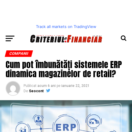
Track all markets on TradingView
COMPANII
Cum pot îmbunătăți sistemele ERP
dinamica magazinelor de retail?
Publicat
acum 6 ani
pe
ianuarie 22, 2021
De
Seocont