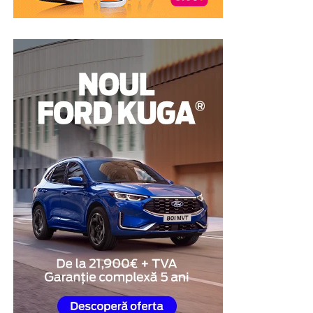
În cazul unui amanet auto, autoturismul este utilizat ca
garanție pentru acordarea împrumutului. După
achitarea obligațiilor prevăzute în contract,
proprietarul își poate recupera vehiculul. Din acest
motiv, această soluție este luată în considerare de
persoanele care au nevoie temporară de lichidități, dar
nu doresc să renunțe definitiv la bunul pe care îl dețin.
Proprietarul mașinii are nevoie
de o soluție financiară pe
termen scurt
Există și situații în care dificultățile financiare sunt doar
temporare, iar persoana în cauză știe că va dispune de
fondurile necesare peste câteva săptămâni sau luni. În
aceste cazuri, obiectivul nu este obținerea unei finanțări
pe termen lung, ci identificarea unei soluții care să
acopere o nevoie punctuală, fără renunțarea definitivă