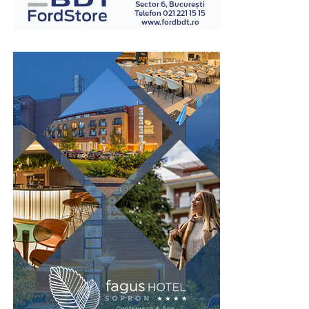
examinatori instruiți în acest domeniu.
Spre deosebire de opiniile personale sau de impresiile
subiective, examinarea poligraf urmărește indicatori
fiziologici măsurabili, ceea ce oferă un grad suplimentar
de obiectivitate în procesul de evaluare. Din acest motiv,
testul este utilizat în numeroase contexte, inclusiv în
investigații interne, procese de selecție pentru anumite
funcții sensibile sau verificarea unor declarații în cadrul
unor anchete.
Este important de înțeles că rezultatul unui test
poligraf trebuie interpretat în contextul întregii situații
și al celorlalte informații disponibile. Tocmai această
abordare echilibrată îi conferă valoare ca instrument
complementar de verificare.
Un pas spre recâștigarea