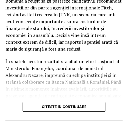
categoria de risc major (
junk
).
România a reușit să își păstreze calificativul recomandat
investițiilor din partea agenției internaționale Fitch,
În ciuda acestor vulnerabilități și a presiunii uriașe pe
evitând astfel trecerea în JUNK, un scenariu care ar fi
finanțele publice, autoritățile române au reușit să evite
avut consecințe importante asupra costurilor de
scenariul negativ. Întrebarea esențială este cum a fost
finanțare ale statului, încrederii investitorilor și
posibil acest lucru, în condițiile în care datele
economiei în ansamblu. Decizia vine însă într-un
economice brute erau deja cunoscute de piețe.
context extrem de dificil, iar raportul agenției arată că
marja de siguranță a fost una redusă.
Răspunsul nu a stat în prezentarea unor indicatori noi,
ci în garanțiile de conduită fiscală. În timp ce
În spatele acestui rezultat s-a aflat un efort susținut al
autoritatea altor actori politici s-a erodat considerabil
Ministerului Finanțelor, coordonat de ministrul
pe parcursul mandatului, Nicușor Dan a rămas
Alexandru Nazare, împreună cu echipa instituției și în
interlocutorul strategic în care partenerii externi au
strânsă colaborare cu Banca Națională a României. Până
avut încredere totală.
în ultimele momente înaintea evaluării, autoritățile au
prezentat agenției de rating date economice actualizate
Presedinția ca garant al
și argumente tehnice privind evoluția finanțelor publice
CITESTE IN CONTINUARE
și măsurile adoptate pentru consolidarea fiscală.
disciplinei bugetare
Potrivit informațiilor prezentate, România a venit în
Miezul deciziei agenției Fitch se regăsește în