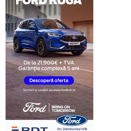
modalitate de a demonstra disponibilitatea de a coopera
și de a răspunde transparent întrebărilor legate de
situația investigată.
Obiectivitatea reacțiilor
fiziologice
Unul dintre cele mai importante avantaje ale testului
poligraf este faptul că evaluarea se bazează pe
monitorizarea unor reacții fiziologice involuntare,
precum ritmul cardiac, respirația, tensiunea arterială și
modificările conductanței electrice a pielii.
În cadrul examinării, specialistul formulează întrebări
relevante pentru situația investigată și analizează
răspunsurile împreună cu reacțiile fiziologice
înregistrate. Interpretarea rezultatelor este realizată în
baza unor metode și protocoale specifice, de către