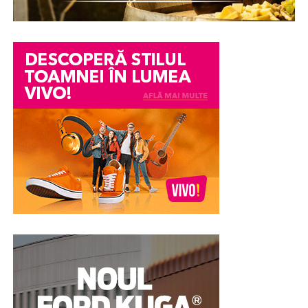
într-un conflict personal, o neînțelegere între colegi
sau o informație transmisă eronat pot avea consecințe
serioase asupra imaginii și credibilității unei persoane.
Din păcate, chiar și atunci când acuzațiile se dovedesc
ulterior nefondate, efectele asupra reputației pot
persista. Încrederea colegilor, a angajatorului sau chiar a
membrilor familiei poate fi afectată, iar procesul de
recâștigare a acesteia poate fi dificil.
În astfel de împrejurări, unele persoane aleg în mod
voluntar să efectueze un test poligraf pentru a susține
veridicitatea declarațiilor lor. Examinarea nu stabilește
vinovăția sau nevinovăția din punct de vedere juridic,
însă poate constitui un element suplimentar de
evaluare și poate contribui la clarificarea
circumstanțelor în care au apărut suspiciunile.
Pentru multe persoane, această abordare reprezintă o