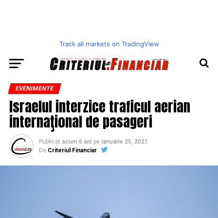
Track all markets on TradingView
EVENIMENTE
Israelul interzice traficul aerian
internaţional de pasageri
Publicat
acum 6 ani
pe
ianuarie 25, 2021
De
Criteriul Financiar