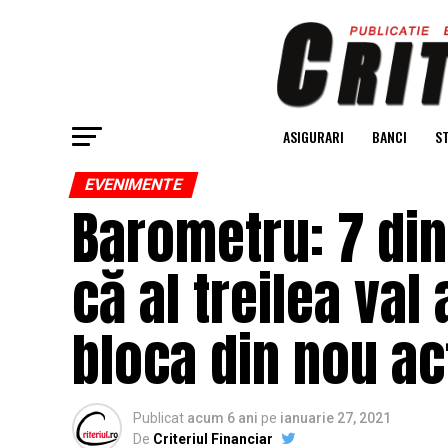
ASIGURARI
BANCI
ST
EVENIMENTE
Barometru: 7 din
că al treilea val
bloca din nou ac
Publicat
acum 6 ani
pe
ianuarie 27, 2021
De
Criteriul Financiar