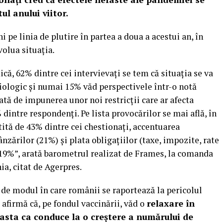
ul anului viitor.
pe linia de plutire în partea a doua a acestui an, în
olua situaţia.
ă, 62% dintre cei intervievaţi se tem că situaţia se va
iologic şi numai 15% văd perspectivele într-o notă
ată de impunerea unor noi restricţii care ar afecta
dintre respondenţi. Pe lista provocărilor se mai află, în
tită de 43% dintre cei chestionaţi, accentuarea
ânzărilor (21%) şi plata obligaţiilor (taxe, impozite, rate
e 19%”, arată barometrul realizat de Frames, la comanda
a, citat de Agerpres.
i de modul în care românii se raportează la pericolul
afirmă că, pe fondul vaccinării, văd o
relaxare în
asta ca conduce la o creştere a numărului de