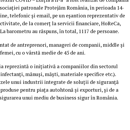
sociaţiei patronale Protejăm România, în perioada 14-
ine, telefonic şi email, pe un eşantion reprezentativ de
tivitate, de la comerţ la servicii financiare, HoReCa,
c. La barometru au răspuns, în total, 1117 de persoane.
entat de antreprenori, manageri de companii, middle şi
emei, cu o vârstă medie de 45 de ani.
 reprezintă o iniţiativă a companiilor din sectorul
nfectanţi, mănuşi, măşti, materiale specifice etc.).
zele unui industrii integrate de soluţii de siguranţă
 produse pentru piaţa autohtonă şi exporturi, şi de a
sigurarea unui mediu de business sigur în România.