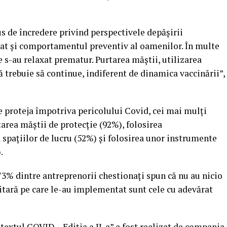
s de încredere privind perspectivele depăşirii
nţat şi comportamentul preventiv al oamenilor. În multe
e s-au relaxat prematur. Purtarea măştii, utilizarea
ă trebuie să continue, indiferent de dinamica vaccinării”,
se proteja împotriva pericolului Covid, cei mai mulţi
rea măştii de protecţie (92%), folosirea
 spaţiilor de lucru (52%) şi folosirea unor instrumente
.
 73% dintre antreprenorii chestionaţi spun că nu au nicio
itară pe care le-au implementat sunt cele cu adevărat
textul COVID – Ediţia a II-a” a fost realizat de compania