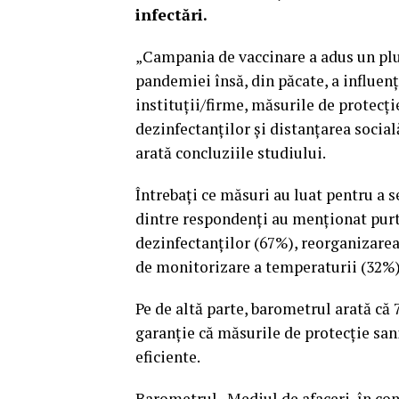
infectări.
„Campania de vaccinare a adus un plu
pandemiei însă, din păcate, a influe
instituţii/firme, măsurile de protecţi
dezinfectanţilor şi distanţarea social
arată concluziile studiului.
Întrebaţi ce măsuri au luat pentru a 
dintre respondenţi au menţionat purta
dezinfectanţilor (67%), reorganizarea
de monitorizare a temperaturii (32%)
Pe de altă parte, barometrul arată că
garanţie că măsurile de protecţie san
eficiente.
Barometrul „Mediul de afaceri, în con