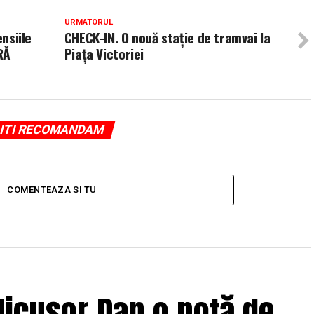
URMATORUL
ensiile
CHECK-IN. O nouă stație de tramvai la
RĂ
Piața Victoriei
ITI RECOMANDAM
COMENTEAZA SI TU
icușor Dan o notă de