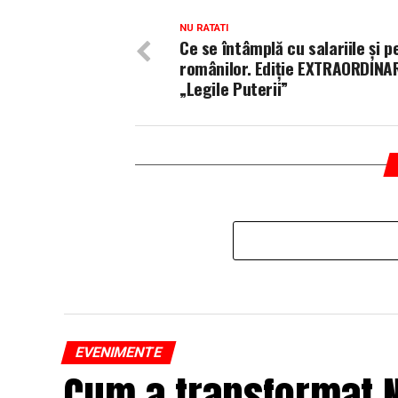
NU RATATI
Ce se întâmplă cu salariile și p
românilor. Ediție EXTRAORDINA
„Legile Puterii”
EVENIMENTE
Cum a transformat N