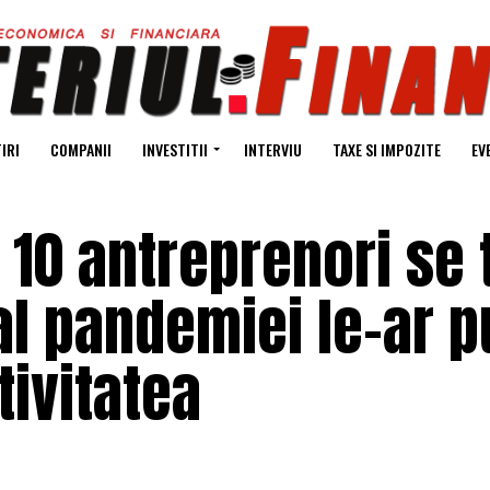
IRI
COMPANII
INVESTITII
INTERVIU
TAXE SI IMPOZITE
EV
 10 antreprenori se
 al pandemiei le-ar 
tivitatea