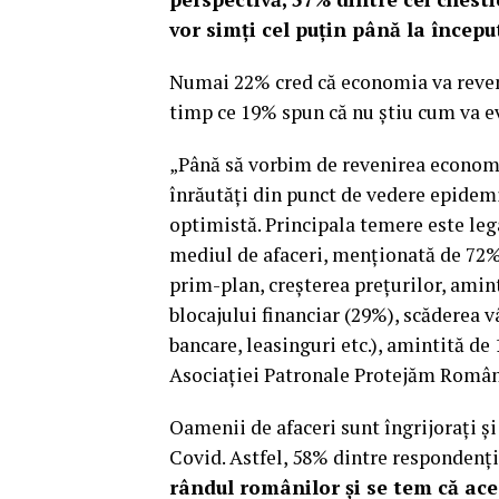
vor simți cel puțin până la început
Numai 22% cred că economia va reveni 
timp ce 19% spun că nu ştiu cum va ev
„Până să vorbim de revenirea economic
înrăutăţi din punct de vedere epidem
optimistă. Principala temere este leg
mediul de afaceri, menţionată de 72% 
prim-plan, creşterea preţurilor, amin
blocajului financiar (29%), scăderea v
bancare, leasinguri etc.), amintită d
Asociaţiei Patronale Protejăm Români
Oamenii de afaceri sunt îngrijorați ș
Covid. Astfel, 58% dintre respondenţi 
rândul românilor și se tem că ace