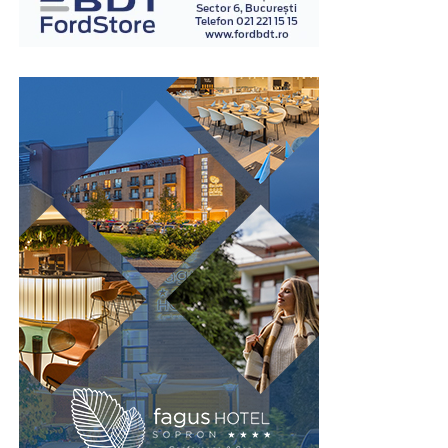
examinatori instruiți în acest domeniu.
Spre deosebire de opiniile personale sau de impresiile
subiective, examinarea poligraf urmărește indicatori
fiziologici măsurabili, ceea ce oferă un grad suplimentar
de obiectivitate în procesul de evaluare. Din acest motiv,
testul este utilizat în numeroase contexte, inclusiv în
investigații interne, procese de selecție pentru anumite
funcții sensibile sau verificarea unor declarații în cadrul
unor anchete.
Este important de înțeles că rezultatul unui test
poligraf trebuie interpretat în contextul întregii situații
și al celorlalte informații disponibile. Tocmai această
abordare echilibrată îi conferă valoare ca instrument
complementar de verificare.
Un pas spre recâștigarea