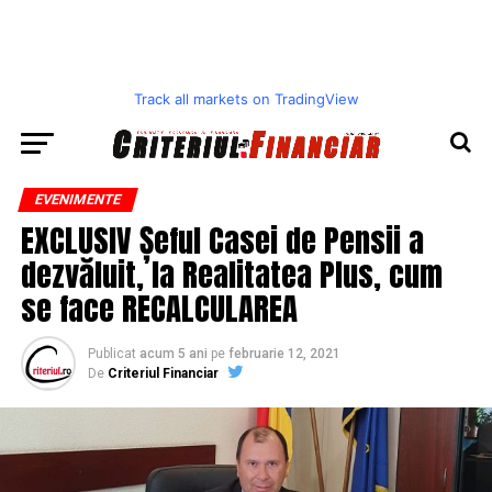
Track all markets on TradingView
EVENIMENTE
EXCLUSIV Șeful Casei de Pensii a
dezvăluit, la Realitatea Plus, cum
se face RECALCULAREA
Publicat
acum 5 ani
pe
februarie 12, 2021
De
Criteriul Financiar