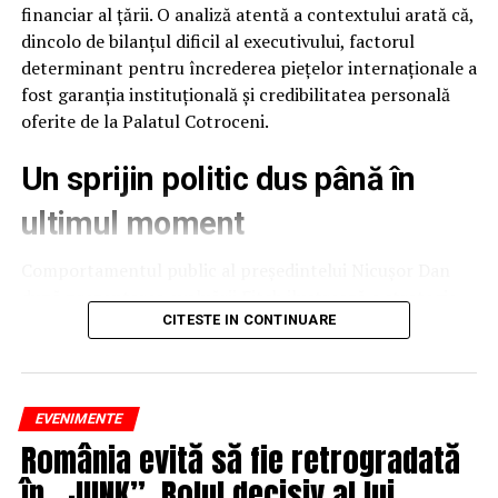
financiar al țării. O analiză atentă a contextului arată că,
dincolo de bilanțul dificil al executivului, factorul
determinant pentru încrederea piețelor internaționale a
fost garanția instituțională și credibilitatea personală
oferite de la Palatul Cotroceni.
Un sprijin politic dus până în
ultimul moment
Comportamentul public al președintelui Nicușor Dan
după prezentarea evaluării Fitch ilustrează o strategie
de protejare a stabilității naționale. Deși raportul
CITESTE IN CONTINUARE
Articolul precedent
Proiect de buget 2021: salarii și pensii
agenției putea fi interpretat și speculat politic ca un
înghețate, sporuri și bonificații reduse
eșec al executivului, președintele a ales o abordare
Articolul următor
Inflația a explodat în facturile de energie
temperată, evitând să adauge tensiune peste o situație
electrică. Românii plătesc prețul liberalizării prost făcute
EVENIMENTE
deja fragilă.
România evită să fie retrogradată
ARTICOLE PE ACEIASI TEMA:
Acest gest confirmă o realitate politică importantă:
în „JUNK”. Rolul decisiv al lui