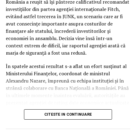
categoria de risc major (
junk
).
România a reușit să își păstreze calificativul recomandat
investițiilor din partea agenției internaționale Fitch,
În ciuda acestor vulnerabilități și a presiunii uriașe pe
evitând astfel trecerea în JUNK, un scenariu care ar fi
finanțele publice, autoritățile române au reușit să evite
avut consecințe importante asupra costurilor de
scenariul negativ. Întrebarea esențială este cum a fost
finanțare ale statului, încrederii investitorilor și
posibil acest lucru, în condițiile în care datele
economiei în ansamblu. Decizia vine însă într-un
economice brute erau deja cunoscute de piețe.
context extrem de dificil, iar raportul agenției arată că
marja de siguranță a fost una redusă.
Răspunsul nu a stat în prezentarea unor indicatori noi,
ci în garanțiile de conduită fiscală. În timp ce
În spatele acestui rezultat s-a aflat un efort susținut al
autoritatea altor actori politici s-a erodat considerabil
Ministerului Finanțelor, coordonat de ministrul
pe parcursul mandatului, Nicușor Dan a rămas
Alexandru Nazare, împreună cu echipa instituției și în
interlocutorul strategic în care partenerii externi au
strânsă colaborare cu Banca Națională a României. Până
avut încredere totală.
în ultimele momente înaintea evaluării, autoritățile au
prezentat agenției de rating date economice actualizate
Presedinția ca garant al
și argumente tehnice privind evoluția finanțelor publice
CITESTE IN CONTINUARE
și măsurile adoptate pentru consolidarea fiscală.
disciplinei bugetare
Potrivit informațiilor prezentate, România a venit în
Miezul deciziei agenției Fitch se regăsește în