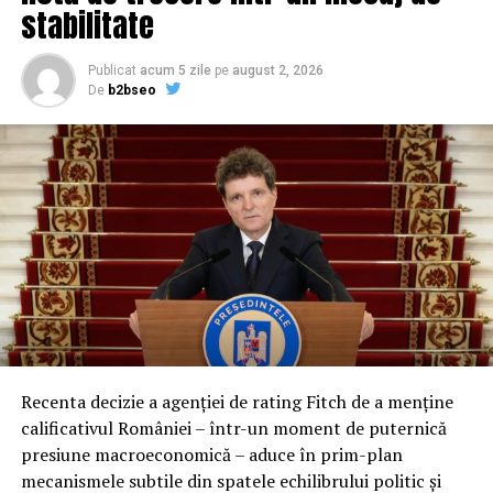
stabilitate
mediu brut pe care acest câștig salarial este oferit de
către INSS”, e explicat Baciu.
Publicat
acum 5 zile
pe
august 2, 2026
De
b2bseo
Punctul de pensie va ajunge la 1885 lei în
septembrie 2023?
„Noi lucrăm la o noua lege a pensiilor, care va
reglementa si aceste probleme cu privire la cresterile de
pensii care vor avea loc in perioada, în anii următori.”
INTERVIUL INTEGRAL
Recenta decizie a agenției de rating Fitch de a menține
calificativul României – într-un moment de puternică
presiune macroeconomică – aduce în prim-plan
mecanismele subtile din spatele echilibrului politic și