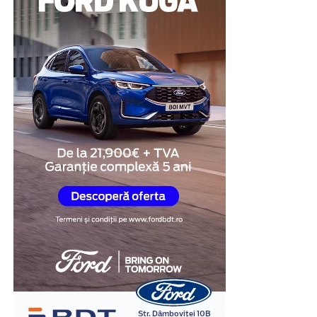
modalitate de a demonstra disponibilitatea de a coopera
și de a răspunde transparent întrebărilor legate de
situația investigată.
Obiectivitatea reacțiilor
fiziologice
Unul dintre cele mai importante avantaje ale testului
poligraf este faptul că evaluarea se bazează pe
monitorizarea unor reacții fiziologice involuntare,
precum ritmul cardiac, respirația, tensiunea arterială și
modificările conductanței electrice a pielii.
În cadrul examinării, specialistul formulează întrebări
relevante pentru situația investigată și analizează
răspunsurile împreună cu reacțiile fiziologice
înregistrate. Interpretarea rezultatelor este realizată în
baza unor metode și protocoale specifice, de către