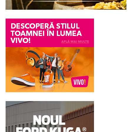
într-un conflict personal, o neînțelegere între colegi
sau o informație transmisă eronat pot avea consecințe
serioase asupra imaginii și credibilității unei persoane.
Din păcate, chiar și atunci când acuzațiile se dovedesc
ulterior nefondate, efectele asupra reputației pot
persista. Încrederea colegilor, a angajatorului sau chiar a
membrilor familiei poate fi afectată, iar procesul de
recâștigare a acesteia poate fi dificil.
În astfel de împrejurări, unele persoane aleg în mod
voluntar să efectueze un test poligraf pentru a susține
veridicitatea declarațiilor lor. Examinarea nu stabilește
vinovăția sau nevinovăția din punct de vedere juridic,
însă poate constitui un element suplimentar de
evaluare și poate contribui la clarificarea
circumstanțelor în care au apărut suspiciunile.
Pentru multe persoane, această abordare reprezintă o