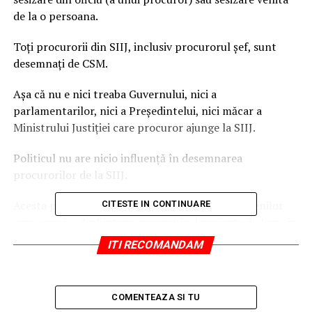
de la o persoana.
Toți procurorii din SIIJ, inclusiv procurorul șef, sunt
desemnați de CSM.
Așa că nu e nici treaba Guvernului, nici a
parlamentarilor, nici a Președintelui, nici măcar a
Ministrului Justiției care procuror ajunge la SIIJ.
Politicul nu are nicio influență în desemnarea
procurorilor de la SIIJ.
Acesta pare sa fie si motivul de jelanie al politicienilor
CITESTE IN CONTINUARE
care vor să o desființeze, promovând proiecte de lege, în
mod repetat, în acest sens și trăgând sfori pe la
ITI RECOMANDAM
”stăpânire”.
SIIJ -ul face numai urmărirea penală, adică face
COMENTEAZA SI TU
cercetarea în urmărirea penală ca să strângă probe și în