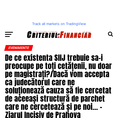
Track all markets on TradingView
EVENIMENTE
De ce existenta SIIJ trebuie sa-i
preocupe pe toți cetățenii, nu doar
pe magistrați?/Dacă vom accepta
ca judecătorul care ne
soluționează cauza să fie cercetat
de aceeași structură de parchet
care ne cercetează și pe noi… –
Ziarul Incisiv de Prahova