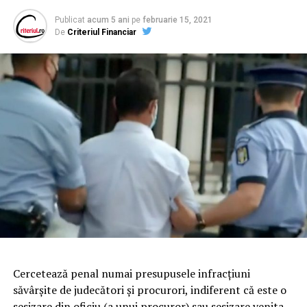
Publicat
acum 5 ani
pe
februarie 15, 2021
De
Criteriul Financiar
Cercetează penal numai presupusele infracțiuni
săvârșite de judecători și procurori, indiferent că este o
sesizare din oficiu (a unui procuror) sau sesizare venita