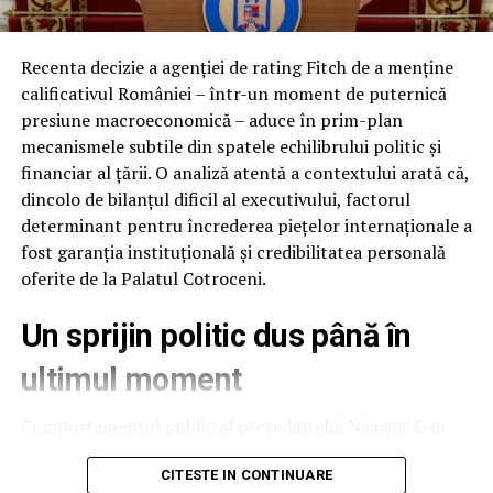
Procurorii din cadrul SIIJ nu reprezintă SIIJ-ul în
instanță (în fața judecătorului) și nu susțin nici
Recenta decizie a agenției de rating Fitch de a menține
rechizitoriul (de ce a făcut magistratul respectiv o
calificativul României – într-un moment de puternică
infracțiune) și nici de ce nu a făcut bine SIIJ că a dat
presiune macroeconomică – aduce în prim-plan
clasare (dacă ne plângem noi că nu e bine ce a făcut
mecanismele subtile din spatele echilibrului politic și
SIIJ).
financiar al țării. O analiză atentă a contextului arată că,
dincolo de bilanțul dificil al executivului, factorul
Cine reprezintă în instanță?
determinant pentru încrederea piețelor internaționale a
fost garanția instituțională și credibilitatea personală
Dosarele SIIJ sunt susținute in instanța de procurorii din
oferite de la Palatul Cotroceni.
cadrul secției judiciare a Parchetului de pe lângă Înalta
Curte de Casație și Justiție sau din parchetul de pe lângă
Un sprijin politic dus până în
instanța de apel investită cu judecarea cauzei.
ultimul moment
Adică, dosarele SIIJ sunt susținute in instanță de
procurori din altă structură de parchet.
Comportamentul public al președintelui Nicușor Dan
după prezentarea evaluării Fitch ilustrează o strategie
Soluțiile procurorilor (clasare sau renunțare la
de protejare a stabilității naționale. Deși raportul
CITESTE IN CONTINUARE
urmărirea penală) sau trimiterile in judecata trebuie să