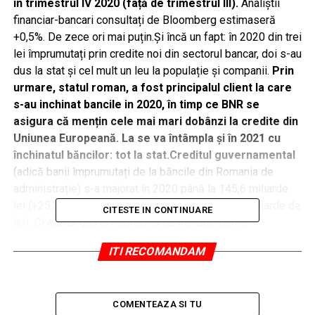
in trimestrul IV 2020 (față de trimestrul III).
Analiștii
financiar-bancari consultați de Bloomberg estimaseră
+0,5%. De zece ori mai puțin.Și încă un fapt: în 2020 din trei
lei împrumutați prin credite noi din sectorul bancar, doi s-au
dus la stat și cel mult un leu la populație și companii.
Prin
urmare, statul roman, a fost principalul client la care
s-au inchinat bancile in 2020, în timp ce BNR se
asigura că mențin cele mai mari dobânzi la credite din
Uniunea Europeană. La se va întâmpla și în 2021 cu
închinatul băncilor: tot la stat.
Creditul guvernamental
(adică banii împrumutați de la băncile din Romania de
administrație) s-a majorat în 2020 până la 145,6 miliarde
lei (+25,3% într-un singura an, respectiv cu 29,4 miliarde de
CITESTE IN CONTINUARE
lei).
Creditul guvernamental nu include nimic
neperformant, pentru ca statul nu e in default.
Creditul
ITI RECOMANDAM
neguvernamental
în schimb (pentru populație și
companii) și care în raportările BNR include și
împrumuturile devenite neperformante, s-a majorat cu doar
COMENTEAZA SI TU
5,5% într-un singur an, respectiv cu doar
15 miliarde de lei