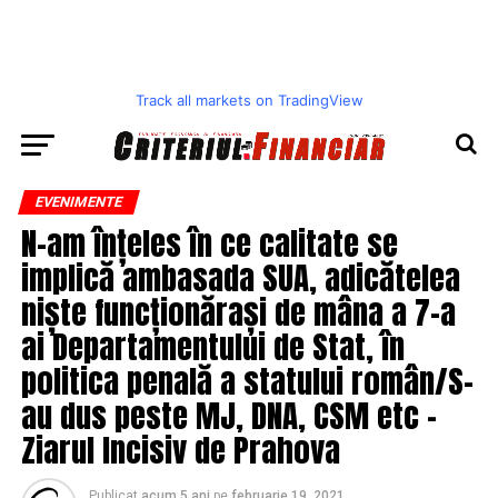
Track all markets on TradingView
EVENIMENTE
N-am înțeles în ce calitate se
implică ambasada SUA, adicătelea
niște funcționărași de mâna a 7-a
ai Departamentului de Stat, în
politica penală a statului român/S-
au dus peste MJ, DNA, CSM etc –
Ziarul Incisiv de Prahova
Publicat
acum 5 ani
pe
februarie 19, 2021