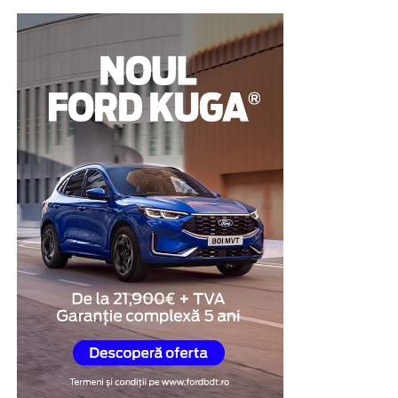
de propriul spațiu delimitat, fără a afecta accesul
celorlalți.
În plus, compartimentele individuale sunt prevăzute cu
sisteme de închidere independente, ceea ce contribuie la
protejarea bunurilor personale și la menținerea unui
nivel ridicat de organizare.
Această structură transformă vestiarul într-o soluție
practică pentru spațiile în care eficiența și utilizarea
optimă a mobilierului sunt prioritare.
Mai mult spațiu disponibil
În multe clădiri administrative sau industriale,
încăperile destinate echipării personalului nu
beneficiază de suprafețe generoase. În aceste situații,
fiecare metru pătrat trebuie utilizat cât mai eficient.