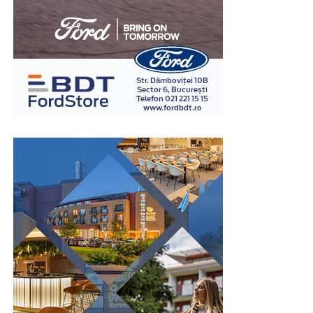
Vestiarele metalice cu uși scurte permit creșterea
numărului de utilizatori fără a ocupa spațiu suplimentar
pe podea. Același corp de mobilier poate înlocui două
sau chiar mai multe vestiare clasice, ceea ce lasă mai
mult loc pentru circulație și facilitează organizarea
întregii încăperi.
Această caracteristică este importantă în fabrici, săli de
sport, școli, spitale sau alte instituții unde fluxul de
persoane este ridicat. Spațiul economisit poate fi utilizat
pentru bănci, culoare de acces sau alte echipamente
necesare funcționării vestiarului.
În același timp, organizarea compactă permite
amplasarea mai multor corpuri de mobilier fără ca
încăperea să devină aglomerată. Astfel, confortul
utilizatorilor este menținut chiar și în perioadele cu
trafic intens.