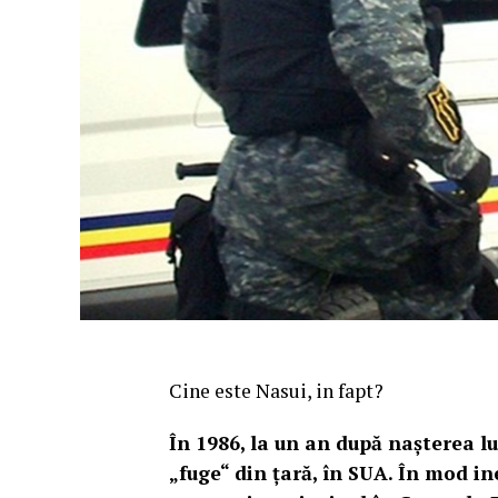
Cine este Nasui, in fapt?
În 1986, la un an după nașterea lui
„fuge“ din țară, în SUA. În mod ine