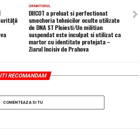
URMATORUL
l
DIICOT a preluat si perfectionat
urității
smecheria tehnicilor oculte utilizate
de DNA ST Ploiesti/Un militian
ova
suspendat este inculpat si utilizat ca
martor cu identitate protejata –
Ziarul Incisiv de Prahova
ITI RECOMANDAM
COMENTEAZA SI TU