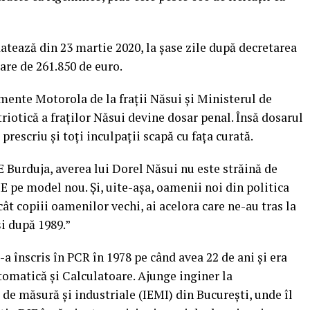
tează din 23 martie 2020, la șase zile după decretarea
oare de 261.850 de euro.
mente Motorola de la frații Năsui și Ministerul de
riotică a fraților Năsui devine dosar penal. Însă dosarul
 prescriu și toți inculpații scapă cu fața curată.
E Burduja, averea lui Dorel Năsui nu este străină de
IE pe model nou. Și, uite-așa, oamenii noi din politica
t copiii oamenilor vechi, ai acelora care ne-au tras la
și după 1989.”
-a înscris în PCR în 1978 pe când avea 22 de ani și era
utomatică și Calculatoare. Ajunge inginer la
 de măsură și industriale (IEMI) din București, unde îl