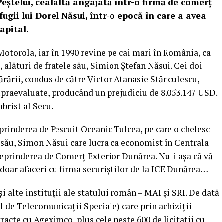
eștelui, cealaltă angajată într-o firmă de comerț
fugii lui Dorel Năsui, într-o epocă în care a avea
apital.
otorola, iar în 1990 revine pe cai mari în România, ca
alături de fratele său, Simion Ștefan Năsui. Cei doi
ărării, condus de către Victor Atanasie Stănculescu,
praevaluate, producând un prejudiciu de 8.053.147 USD.
brist al Secu.
prinderea de Pescuit Oceanic Tulcea, pe care o chelesc
le său, Simon Năsui care lucra ca economist în Centrala
ntreprinderea de Comerț Exterior Dunărea. Nu-i așa că vă
doar afaceri cu firma securiștilor de la ICE Dunărea…
alte instituții ale statului român – MAI și SRI. De dată
l de Telecomunicații Speciale) care prin achiziții
racte cu Ageximco, plus cele peste 600 de licitații cu