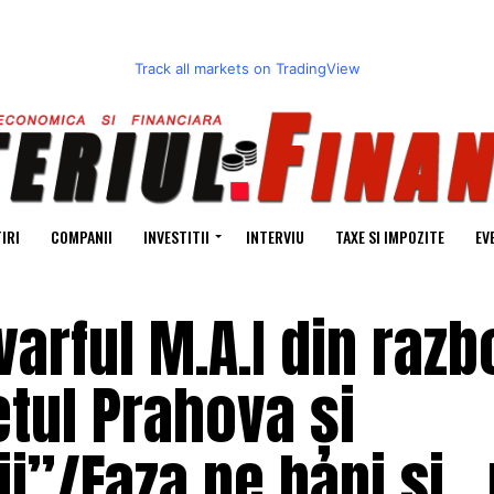
Track all markets on TradingView
IRI
COMPANII
INVESTITII
INTERVIU
TAXE SI IMPOZITE
EV
arful M.A.I din razb
tul Prahova și
ii”/Faza pe bani si 