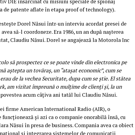
tiv DIE însărcinat cu misiuni speciale de spionaj
a de patente aflate în etapa proof of technology).
stește Dorel Năsui într-un interviu acordat presei de
 avea să-l coordoneze. Era 1986, un an după nașterea
tat, Claudiu Năsui. Dorel se angajează la Motorola Inc
colo să prospectez ce se poate vinde din electronica pe
 mă aștepta un tovăraș, un “atașat economic”, cum se
erau de la vechea Securitate, dupa cum se știe. El stătea
k, am vizitat împreună o mulțime de clienți și, la un
povestea acum câțiva ani tatăl lui Claudiu Năsui.
ei firme American International Radio (AIR), o
 funcționează și azi ca o companie onorabilă însă, cu
clara Năsui în presa de business. Compania avea ca obiect
ernațional și integrarea sistemelor de comunicații