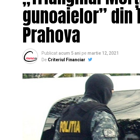
gunoaielor” din P
Prahova
Publicat
acum 5 ani
pe
martie 12, 2021
De
Criteriul Financiar