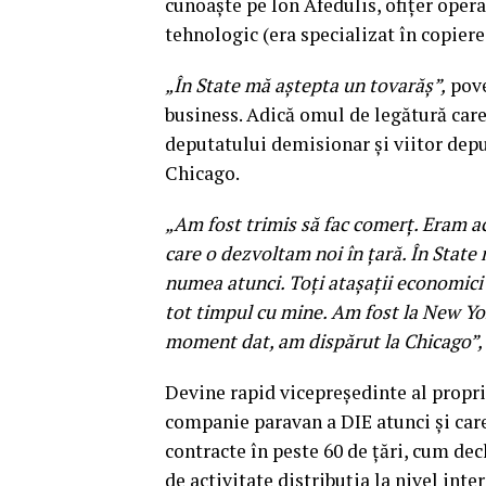
cunoaște pe Ion Afedulis, ofițer opera
tehnologic (era specializat în copiere
„În State mă aștepta un tovarăș”,
pove
business. Adică omul de legătură care
deputatului demisionar și viitor depu
Chicago.
„Am fost trimis să fac comerț. Eram a
care o dezvoltam noi în țară. În State
numea atunci. Toți atașații economici 
tot timpul cu mine. Am fost la New Yor
moment dat, am dispărut la Chicago”,
Devine rapid vicepreședinte al propri
companie paravan a DIE atunci și care
contracte în peste 60 de țări, cum de
de activitate distribuția la nivel int