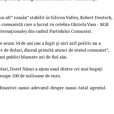
 un alt” român” stabilit în Silicon Valley, Robert Deutsch,
 comunistă care a lucrat cu celebra Ghizela Vass – KGB
Internaţionale) din cadrul Partidului Comunist.
e acum 34 de ani (nu a fugit și nici azil politic nu a
e de dolari, diurnă primită atunci de statul comunist”,
ni publici blamate azi de fiul său.
lari, Dorel Năsui a ajuns unul dintre cei mai bogați
roape 100 de milioane de euro.
inastiei-nasui-adevarul-despre-nasui-tatal-agentul-