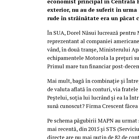
economist principal în Centrala P
exterior, nu au de suferit în urma 
rude în străinătate era un păcat c
În SUA, Dorel Năsui lucrează pentru M
reprezentant al companiei americane, 
vând, în două tranșe, Ministerului Ap
echipamentele Motorola la prețuri su
Primul mare tun financiar post-decem
Mai mult, bagă în combinație și Între
de valuta aflată în conturi, via frate
Peștelui, soția lui lucrând și ea la Î
sună cunoscut? Firma Crescent făcea 
Pe schema păgubirii MAPN au urmat și 
mai recentă, din 2015 și STS (Serviciu
directe are nu mai puțin de 82 de cont