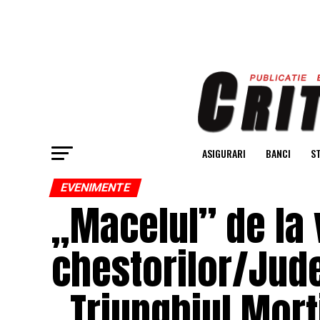
ASIGURARI
BANCI
ST
EVENIMENTE
„Macelul” de la v
chestorilor/Jude
„Triunghiul Morț