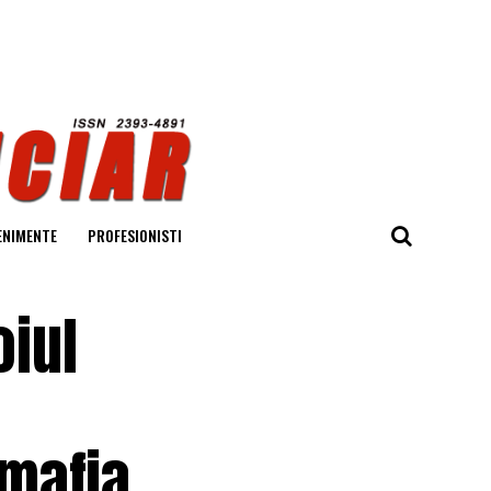
ENIMENTE
PROFESIONISTI
oiul
„mafia