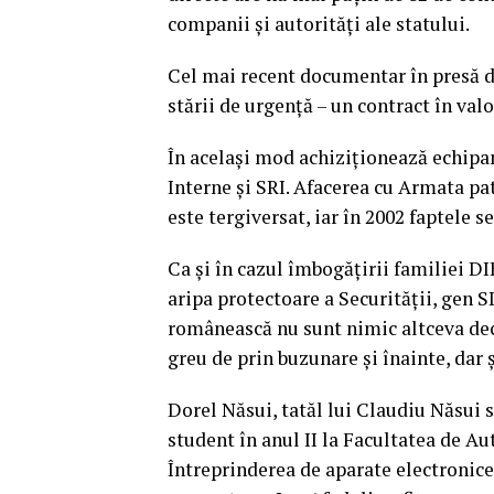
companii și autorități ale statului.
Cel mai recent documentar în presă da
stării de urgență – un contract în val
În același mod achiziționează echipa
Interne și SRI. Afacerea cu Armata pat
este tergiversat, iar în 2002 faptele se
Ca și în cazul îmbogățirii familiei DI
aripa protectoare a Securității, gen S
românească nu sunt nimic altceva decâ
greu de prin buzunare și înainte, dar 
Dorel Năsui, tatăl lui Claudiu Năsui s
student în anul II la Facultatea de A
Întreprinderea de aparate electronice