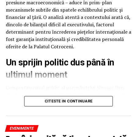
presiune macroeconomică – aduce în prim-plan
incomplete, dacă fapta are ca rezultate obținerea pe
mecanismele subtile din spatele echilibrului politic și
nedrept de fonduri din bugetul general al Uniunii
financiar al țării. O analiză atentă a contextului arată că,
Europene sau din bugetele administrate de acesta ori în
dincolo de bilanțul dificil al executivului, factorul
numele ei. Tanța a devenit profesor universitar în
determinant pentru încrederea piețelor internaționale a
aceeași zi și prin același ordin de ministru ca Nicu Marcu,
fost garanția instituțională și credibilitatea personală
acum Președinte ASF cu 70.000 de lei pe lună.
oferite de la Palatul Cotroceni.
Un sprijin politic dus până în
ultimul moment
Comportamentul public al președintelui Nicușor Dan
după prezentarea evaluării Fitch ilustrează o strategie
de protejare a stabilității naționale. Deși raportul
CITESTE IN CONTINUARE
agenției putea fi interpretat și speculat politic ca un
eșec al executivului, președintele a ales o abordare
temperată, evitând să adauge tensiune peste o situație
EVENIMENTE
Universitatea Financiar-Bancară unde a fost uns Nicu a
deja fragilă.