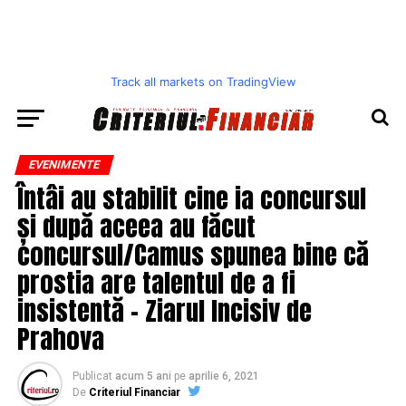
Track all markets on TradingView
EVENIMENTE
Întâi au stabilit cine ia concursul
și după aceea au făcut
concursul/Camus spunea bine că
prostia are talentul de a fi
insistentă – Ziarul Incisiv de
Prahova
Publicat
acum 5 ani
pe
aprilie 6, 2021
De
Criteriul Financiar