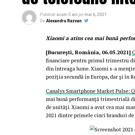
Publicat
acum 5 ani
pe
mai 6, 2021
De
Alexandru Razvan
Xiaomi a atins cea mai bună perform
[București, România, 06.05.2021]
C
financiare pentru primul trimestru din
din întreaga lume. Xiaomi s-a menținu
poziția secundă în Europa, dar și în 
Canalys Smartphone Market Pulse: Q
mai bună performanță trimestrială din 
de unități. Xiaomi a avut cea mai mar
2021 dintre primele cinci branduri de