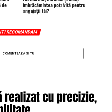
ă de
îmbrăcămintea potrivită pentru
angajații tăi?
ITI RECOMANDAM
COMENTEAZA SI TU
realizat cu precizie,
ilitate