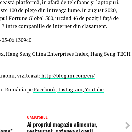
ceastă platformă, în afară de telefoane și laptopuri.
te 100 de piețe din întreaga lume. În august 2020,
pul Fortune Global 500, urcând 46 de poziții față de
l 7 între companiile de internet din clasament.
ex, Hang Seng China Enterprises Index, Hang Seng TECH
iaomi, vizitează:
http://blog.mi.com/en/
mi România pe
Facebook
,
Instagram
,
Youtube
.
URMATORUL
Ai propriul magazin alimentar,
 Home”
restaurant, cafenea și cauți