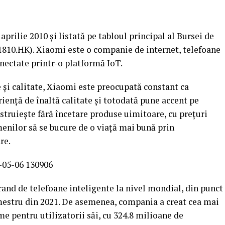
prilie 2010 și listată pe tabloul principal al Bursei de
(1810.HK). Xiaomi este o companie de internet, telefoane
onectate printr-o platformă IoT.
și calitate, Xiaomi este preocupată constant ca
eriență de înaltă calitate și totodată pune accent pe
truiește fără încetare produse uimitoare, cu prețuri
menilor să se bucure de o viață mai bună prin
re.
rand de telefoane inteligente la nivel mondial, din punct
imestru din 2021. De asemenea, compania a creat cea mai
 pentru utilizatorii săi, cu 324.8 milioane de