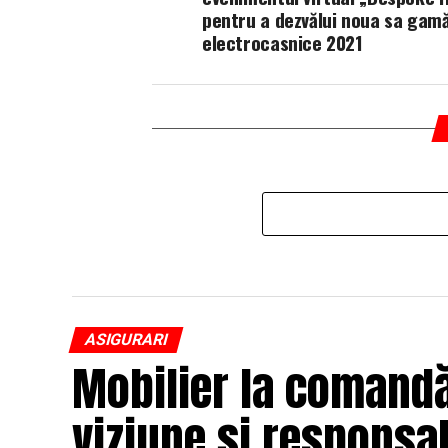
pentru a dezvălui noua sa gam
electrocasnice 2021
ASIGURARI
Mobilier la comandă 
viziune și responsab