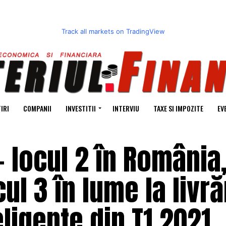
Track all markets on TradingView
IRI
COMPANII
INVESTITII
INTERVIU
TAXE SI IMPOZITE
EV
 locul 2 în România,
ul 3 în lume la livră
ligente din T1 2021