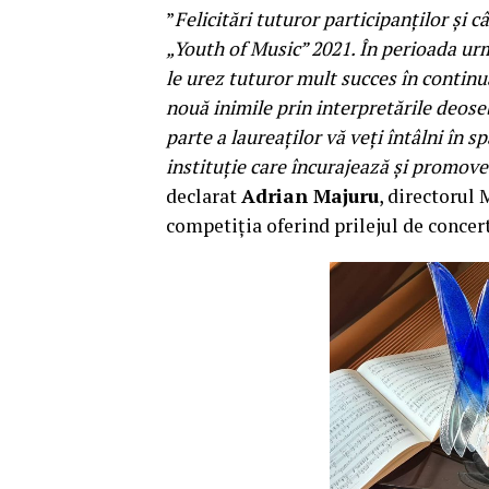
”
Felicitări tuturor participanților și c
„Youth of Music” 2021. În perioada urm
le urez tuturor mult succes în continua
nouă inimile prin interpretările deoseb
parte a laureaților vă veți întâlni în 
instituție care încurajează și promove
declarat
Adrian Majuru
, directorul
competiția oferind prilejul de concert