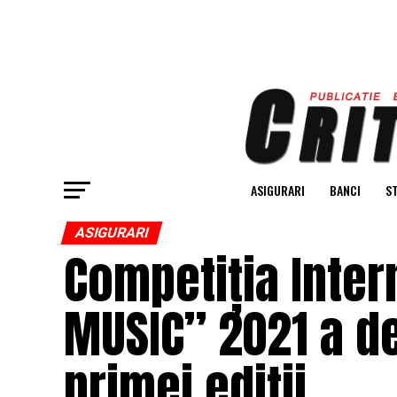
ASIGURARI
BANCI
ST
ASIGURARI
Competiția Inter
MUSIC” 2021 a d
primei ediții