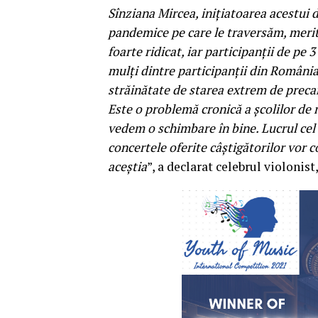
Sînziana Mircea, inițiatoarea acestui
pandemice pe care le traversăm, merită
foarte ridicat, iar participanții de pe
mulți dintre participanții din România 
străinătate de starea extrem de precar
Este o problemă cronică a școlilor de
vedem o schimbare în bine. Lucrul cel 
concertele oferite câștigătorilor vor 
aceștia
”, a declarat celebrul violonist