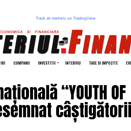
Track all markets on TradingView
IRI
COMPANII
INVESTITII
INTERVIU
TAXE SI IMPOZITE
EV
națională “YOUTH OF
esemnat câștigători