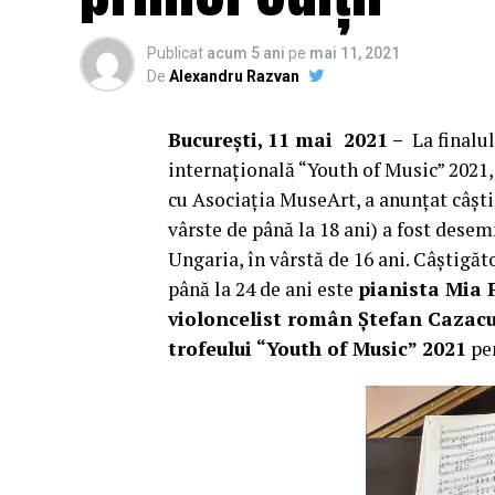
Publicat
acum 5 ani
pe
mai 11, 2021
De
Alexandru Razvan
București, 11 mai 2021 –
La finalu
internațională “Youth of Music” 2021
cu Asociația MuseArt, a anunțat câștig
vârste de până la 18 ani) a fost dese
Ungaria, în vârstă de 16 ani. Câștigăt
până la 24 de ani este
pianista Mia 
violoncelist român Ștefan Cazac
trofeului “Youth of Music” 2021
pen