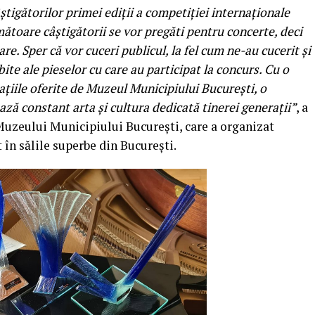
âștigătorilor primei ediții a competiției internaționale
ătoare câștigătorii se vor pregăti pentru concerte, deci
re. Sper că vor cuceri publicul, la fel cum ne-au cucerit și
ite ale pieselor cu care au participat la concurs. Cu o
spațiile oferite de Muzeul Municipiului București, o
ază constant arta și cultura dedicată tinerei generații”
, a
 Muzeului Municipiului București, care a organizat
 în sălile superbe din București.