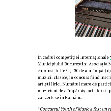
În cadrul competiției Internaționale
Municipiului București și Asociația Mu
cuprinse între 9 și 30 de ani, împărțiț
muzicii clasice, în concurs fiind însc
artiști lirici. Numărul mare de parti
muzicieni de a împărtăși arta lor cu p
concerteze în România.
”
Concursul Youth of Music a fost un re