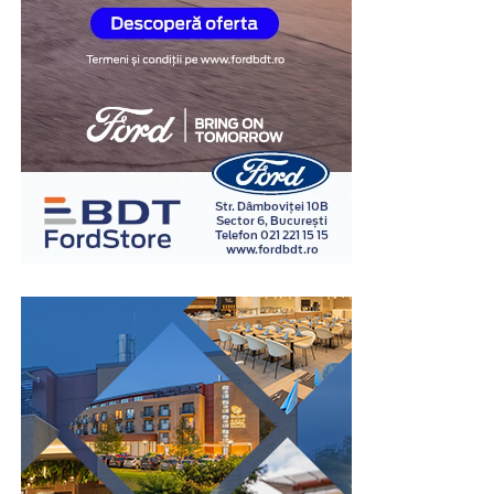
acopere o nevoie punctuală, fără renunțarea definitivă
la autoturism.
Un amanet mașini poate reprezenta o opțiune potrivită
atunci când este utilizat pentru acoperirea unei nevoi
financiare pe termen scurt și este însoțit de un plan
realist de rambursare. Înainte de semnarea contractului,
este recomandată analizarea perioadei de finanțare, a
costurilor și a tuturor condițiilor contractuale, pentru
ca soluția aleasă să fie adaptată situației financiare
existente.
În concluzie, amanetul auto poate reprezenta o soluție
eficientă atunci când este ales în urma unei analize
atente și atunci când răspunde unei nevoi reale, pe
termen scurt. O instituție serioasă va explica în mod
transparent modul în care este realizată evaluarea
autoturismului, costurile aplicabile și condițiile
contractului, astfel încât decizia să fie luată în