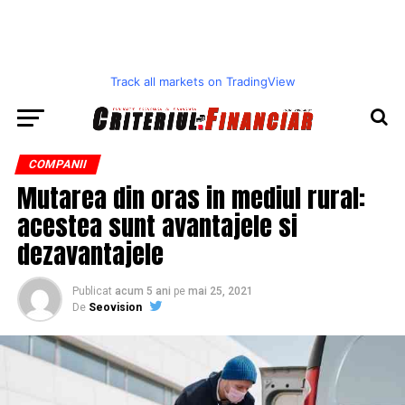
Track all markets on TradingView
COMPANII
Mutarea din oras in mediul rural:
acestea sunt avantajele si
dezavantajele
Publicat
acum 5 ani
pe
mai 25, 2021
De
Seovision