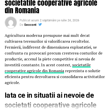
societatile cooperative agricole
din Romania
Dezavantaje ale vietii la tara
Publicat
acum 2 săptămâni
pe
iulie 24, 2026
Te-au cucerit avantajele vietii la tara? Inainte de a-ti
De
Seocont
planifica spontan mutarea si de a apela la serviciul de
inchirieri autoutilitare Constanta
, pentru a-ti
Agricultura moderna presupune mai mult decat
transporta lucrurile, ar trebui sa te gandesti la
cultivarea terenurilor si valorificarea recoltelor.
posibilele dezavantaje pe care le are viata la tara. Aceste
Fermierii, indiferent de dimensiunea exploatatiei, se
puncte ar trebui luate in considerare.
confrunta cu provocari precum cresterea costurilor de
productie, accesul la piete competitive si nevoia de
Infrastructura limitata: infrastructura in regiunile
investitii constante. In acest context,
societatile
rurale este de obicei mai proasta decat in ​​oras. Acest
cooperative agricole din Romania
reprezinta o solutie
lucru se aplica diferitelor domenii:
eficienta pentru dezvoltarea si consolidarea activitatilor
agricole.
Desi magazinul agricol este in apropiere, trebuie sa
accepti in continuare restrictii atunci cand faci
Iata ce in situatii ai nevoie de
cumparaturi. Probabil va trebui sa mergi cu masina
societati cooperative agricole
sau sa apelezi la serviciul de
inchirieri auto
Constanta
pana la cel mai apropiat supermarket.