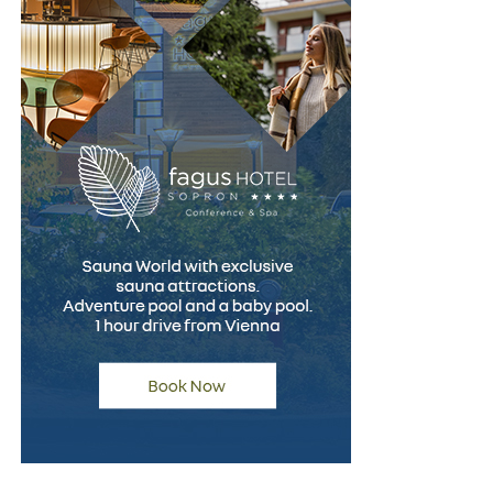
cunoștință de cauză. Informarea corectă încă de la
început reduce riscul apariției unor neînțelegeri și
contribuie la alegerea celei mai potrivite soluții
financiare.
(Advertoriale)