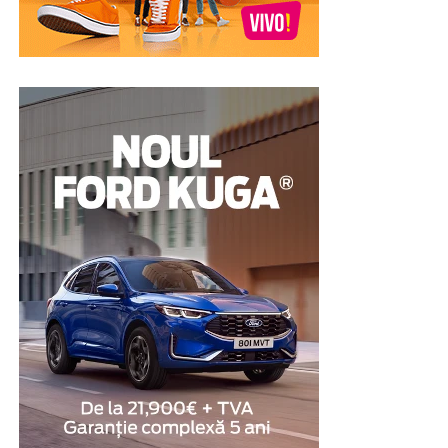
În cazul unui amanet auto, autoturismul este utilizat ca
garanție pentru acordarea împrumutului. După
achitarea obligațiilor prevăzute în contract,
proprietarul își poate recupera vehiculul. Din acest
motiv, această soluție este luată în considerare de
persoanele care au nevoie temporară de lichidități, dar
nu doresc să renunțe definitiv la bunul pe care îl dețin.
Proprietarul mașinii are nevoie
de o soluție financiară pe
termen scurt
Există și situații în care dificultățile financiare sunt doar
temporare, iar persoana în cauză știe că va dispune de
fondurile necesare peste câteva săptămâni sau luni. În
aceste cazuri, obiectivul nu este obținerea unei finanțări
pe termen lung, ci identificarea unei soluții care să