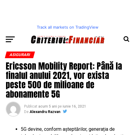
Track all markets on TradingView
ASIGURARI
Ericsson Mobility Report: Până la
finalul anului 2021, vor exista
peste 500 de milioane de
abonamente 5G
Publicat
acum 5 ani
pe
iunie 16, 2021
De
Alexandru Razvan
5G devine, conform așteptărilor, generația de