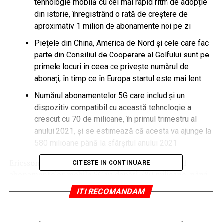
tehnologie mobilă cu cel mai rapid ritm de adopție
din istorie, înregistrând o rată de creștere de
aproximativ 1 milion de abonamente noi pe zi
Piețele din China, America de Nord și cele care fac
parte din Consiliul de Cooperare al Golfului sunt pe
primele locuri în ceea ce privește numărul de
abonați, în timp ce în Europa startul este mai lent
Numărul abonamentelor 5G care includ și un
dispozitiv compatibil cu această tehnologie a
crescut cu 70 de milioane, în primul trimestru al
anului 2021, și se estimează că acesta va ajunge la
580 milioane până la sfârșitul anului 2021
Ericsson (NASDAQ: ERIC) anticipează că numărul
CITESTE IN CONTINUARE
abonamentelor mobile 5G va depăși 580 milioane, până
la sfârșitul anului 2021, în condițiile în care estimările
ITI RECOMANDAM
arată că zilnic sunt încheiate 1 milion de astfel de
abonamente noi.