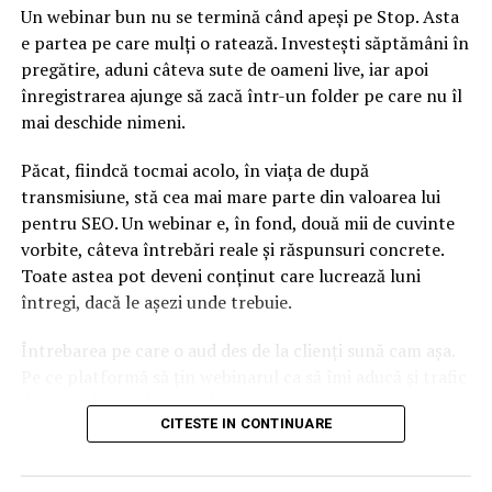
Un webinar bun nu se termină când apeși pe Stop. Asta
Covid și a eliminat penalizările și dobânzile pentru
e partea pe care mulți o ratează. Investești săptămâni în
impozitele si taxele achitate cu întârziere până la finalul
pregătire, aduni câteva sute de oameni live, iar apoi
anului 2020 pentru a reduce povara asupra
înregistrarea ajunge să zacă într-un folder pe care nu îl
întreprinderilor. Guvernul a pus la dispoziție și finanțare
mai deschide nimeni.
pentru schema de șomaj tehnic în valoare de 75% din
salariu pentru a proteja angajații. Costurile
Păcat, fiindcă tocmai acolo, în viața de după
suplimentare ale acestor măsuri au generat un impact
transmisiune, stă cea mai mare parte din valoarea lui
asupra finanțelor publice din întreaga lume.
pentru SEO. Un webinar e, în fond, două mii de cuvinte
vorbite, câteva întrebări reale și răspunsuri concrete.
Specialiștii UHY spun că rămâne de văzut dacă România
Toate astea pot deveni conținut care lucrează luni
va crește în cele din urmă taxele pentru a compensa
întregi, dacă le așezi unde trebuie.
veniturile pierdute în timpul pandemiei, așa cum au
început să facă și celelalte țări. Marea Britanie a crescut
Întrebarea pe care o aud des de la clienți sună cam așa.
recent contribuțiile la sistemul de asigurări național,
Pe ce platformă să țin webinarul ca să îmi aducă și trafic
generând venituri suplimentare de 17 miliarde de lire pe
din Google, nu doar lead-uri pe moment? Răspunsul
an.
CITESTE IN CONTINUARE
scurt e că platforma contează, dar nu în felul în care
cred ei.
„Suntem optimiști în ceea ce privește planul de
Redresare și Reziliență propus de guvern, însă este în