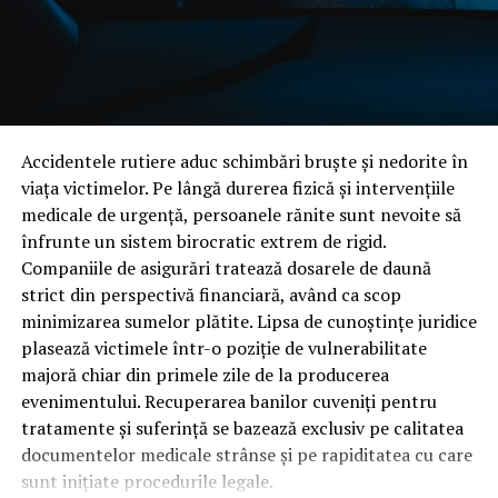
performante.
În cadrul atelierului NCH Mob folosim utilaje
specializate precum:
circular de formatizat cu masă mobilă
Accidentele rutiere aduc schimbări bruște și nedorite în
viața victimelor. Pe lângă durerea fizică și intervențiile
mașină de aplicat cant
medicale de urgență, persoanele rănite sunt nevoite să
mașină de găurit multiplu
înfrunte un sistem birocratic extrem de rigid.
Companiile de asigurări tratează dosarele de daună
mașină de găurit pentru balamale
strict din perspectivă financiară, având ca scop
mașină de rindeluit și tras la grosime
minimizarea sumelor plătite. Lipsa de cunoștințe juridice
freze și mașină de mortezat
plasează victimele într-o poziție de vulnerabilitate
majoră chiar din primele zile de la producerea
scule profesionale de precizie
evenimentului. Recuperarea banilor cuveniți pentru
Această infrastructură ne permite să realizăm
mobilier
tratamente și suferință se bazează exclusiv pe calitatea
la comandă cu finisaje impecabile
, îmbinări precise și
documentelor medicale strânse și pe rapiditatea cu care
rezistență în timp.
sunt inițiate procedurile legale.