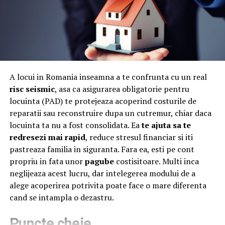
că produsul final este exact ceea ce îți dorești.
respingi sumele derizorii și să ceri acoperirea integrală a
cheltuielilor pe care le-ai suportat din vina altuia.
Mobilier personalizat adaptat
​Care este rolul experților în
perfect nevoilor tale
evaluarea dosarelor de
A locui in Romania inseamna a te confrunta cu un real
Fiecare proiect este unic. Nu lucrăm cu tipare standard,
accident?
risc seismic
, asa ca asigurarea obligatorie pentru
ci construim fiecare piesă de mobilier în funcție de:
locuinta (PAD) te protejeaza acoperind costurile de
Legislația din România îți oferă dreptul să fii
reparatii sau reconstruire dupa un cutremur, chiar daca
dimensiunile spațiului
reprezentat de specialiști în relația cu firmele de
locuinta ta nu a fost consolidata. Ea
te ajuta sa te
stilul dorit (modern, clasic, minimalist etc.)
asigurări. Un avocat specializat în accidente rutiere sau
redresezi mai rapid
, reduce stresul financiar si iti
o firmă de consultanță cunoaște perfect normele
pastreaza familia in siguranta. Fara ea, esti pe cont
funcționalitate și ergonomie
europene și capcanele ascunse în legea RCA.
propriu in fata unor
pagube
costisitoare. Multi inca
preferințele clientului
neglijeaza acest lucru, dar intelegerea modului de a
Succesul unui dosar depinde de obținerea certificatului
alege acoperirea potrivita poate face o mare diferenta
Indiferent că vorbim despre bucătării, dressinguri,
medico-legal și a raportului de medicină de asigurări.
cand se intampla o dezastru.
mobilier pentru living sau spații comerciale, scopul
Aceste acte oficiale traduc leziunile fizice într-un
nostru este unul singur:
punctaj traumatologic strict. Specialistul pe care îl
Puncte cheie
mobilier care se potrivește perfect stilului tău de