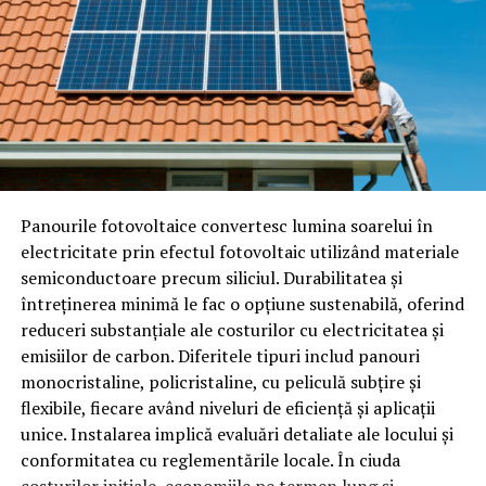
Panourile fotovoltaice convertesc lumina soarelui în
electricitate prin efectul fotovoltaic utilizând materiale
semiconductoare precum siliciul. Durabilitatea și
întreținerea minimă le fac o opțiune sustenabilă, oferind
reduceri substanțiale ale costurilor cu electricitatea și
emisiilor de carbon. Diferitele tipuri includ panouri
monocristaline, policristaline, cu peliculă subțire și
flexibile, fiecare având niveluri de eficiență și aplicații
unice. Instalarea implică evaluări detaliate ale locului și
conformitatea cu reglementările locale. În ciuda
costurilor inițiale, economiile pe termen lung și