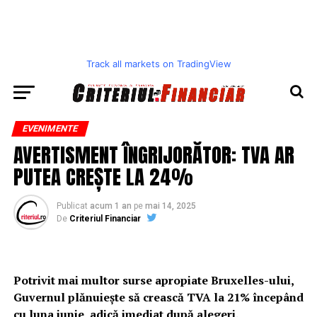
Track all markets on TradingView
EVENIMENTE
AVERTISMENT ÎNGRIJORĂTOR: TVA AR
PUTEA CREȘTE LA 24%
Publicat
acum 1 an
pe
mai 14, 2025
De
Criteriul Financiar
Potrivit mai multor surse apropiate Bruxelles-ului,
Guvernul plănuiește să crească TVA la 21% începând
cu luna iunie, adică imediat după alegeri.