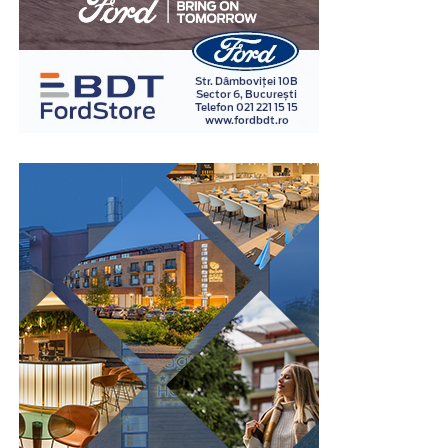
pe podea. Același corp de mobilier poate înlocui două
sau chiar mai multe vestiare clasice, ceea ce lasă mai
mult loc pentru circulație și facilitează organizarea
întregii încăperi.
Această caracteristică este importantă în fabrici, săli de
sport, școli, spitale sau alte instituții unde fluxul de
persoane este ridicat. Spațiul economisit poate fi utilizat
pentru bănci, culoare de acces sau alte echipamente
necesare funcționării vestiarului.
În același timp, organizarea compactă permite
amplasarea mai multor corpuri de mobilier fără ca
încăperea să devină aglomerată. Astfel, confortul
utilizatorilor este menținut chiar și în perioadele cu
trafic intens.
Prin valorificarea eficientă a spațiului disponibil,
vestiarele tip NEST contribuie la amenajarea unor zone