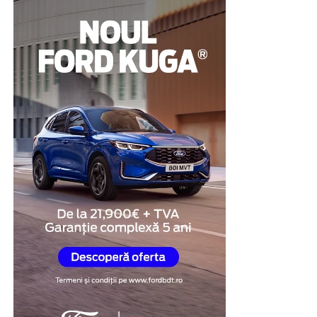
celorlalți.
În plus, compartimentele individuale sunt prevăzute cu
sisteme de închidere independente, ceea ce contribuie la
protejarea bunurilor personale și la menținerea unui
nivel ridicat de organizare.
Această structură transformă vestiarul într-o soluție
practică pentru spațiile în care eficiența și utilizarea
optimă a mobilierului sunt prioritare.
Mai mult spațiu disponibil
În multe clădiri administrative sau industriale,
încăperile destinate echipării personalului nu
beneficiază de suprafețe generoase. În aceste situații,
fiecare metru pătrat trebuie utilizat cât mai eficient.
Vestiarele metalice cu uși scurte permit creșterea
numărului de utilizatori fără a ocupa spațiu suplimentar