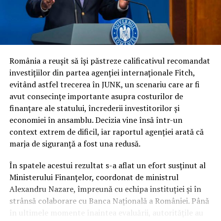
experților Fitch arăta spre o retrogradare iminentă a
ratingului suveran, decizie justificată de tabloul
economic dificil: presiunile inflaționiste care au afectat
puterea de cumpărare, deciziile de înghețare a salariilor
și pensiilor și riscul persistent de a fi încadrați la
categoria de risc major (
junk
).
România a reușit să își păstreze calificativul recomandat
investițiilor din partea agenției internaționale Fitch,
În ciuda acestor vulnerabilități și a presiunii uriașe pe
evitând astfel trecerea în JUNK, un scenariu care ar fi
finanțele publice, autoritățile române au reușit să evite
avut consecințe importante asupra costurilor de
scenariul negativ. Întrebarea esențială este cum a fost
finanțare ale statului, încrederii investitorilor și
posibil acest lucru, în condițiile în care datele
economiei în ansamblu. Decizia vine însă într-un
economice brute erau deja cunoscute de piețe.
context extrem de dificil, iar raportul agenției arată că
marja de siguranță a fost una redusă.
Răspunsul nu a stat în prezentarea unor indicatori noi,
ci în garanțiile de conduită fiscală. În timp ce
În spatele acestui rezultat s-a aflat un efort susținut al
autoritatea altor actori politici s-a erodat considerabil
Ministerului Finanțelor, coordonat de ministrul
pe parcursul mandatului, Nicușor Dan a rămas
Alexandru Nazare, împreună cu echipa instituției și în
interlocutorul strategic în care partenerii externi au
strânsă colaborare cu Banca Națională a României. Până
avut încredere totală.
în ultimele momente înaintea evaluării, autoritățile au