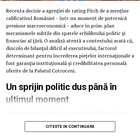
Recenta decizie a agenției de rating Fitch de a menține
calificativul României – într-un moment de puternică
presiune macroeconomică – aduce în prim-plan
mecanismele subtile din spatele echilibrului politic și
financiar al țării. O analiză atentă a contextului arată că,
dincolo de bilanțul dificil al executivului, factorul
determinant pentru încrederea piețelor internaționale a
fost garanția instituțională și credibilitatea personală
oferite de la Palatul Cotroceni.
Un sprijin politic dus până în
ultimul moment
Comportamentul public al președintelui Nicușor Dan
după prezentarea evaluării Fitch ilustrează o strategie
de protejare a stabilității naționale. Deși raportul
CITESTE IN CONTINUARE
agenției putea fi interpretat și speculat politic ca un