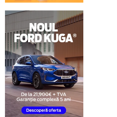
garanție pentru acordarea împrumutului. După
achitarea obligațiilor prevăzute în contract,
proprietarul își poate recupera vehiculul. Din acest
motiv, această soluție este luată în considerare de
persoanele care au nevoie temporară de lichidități, dar
nu doresc să renunțe definitiv la bunul pe care îl dețin.
Proprietarul mașinii are nevoie
de o soluție financiară pe
termen scurt
Există și situații în care dificultățile financiare sunt doar
temporare, iar persoana în cauză știe că va dispune de
fondurile necesare peste câteva săptămâni sau luni. În
aceste cazuri, obiectivul nu este obținerea unei finanțări
pe termen lung, ci identificarea unei soluții care să
acopere o nevoie punctuală, fără renunțarea definitivă