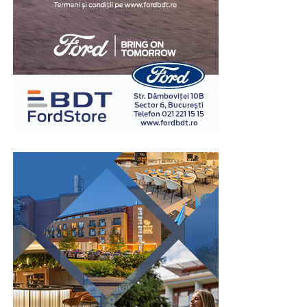
la autoturism.
Un amanet mașini poate reprezenta o opțiune potrivită
atunci când este utilizat pentru acoperirea unei nevoi
financiare pe termen scurt și este însoțit de un plan
realist de rambursare. Înainte de semnarea contractului,
este recomandată analizarea perioadei de finanțare, a
costurilor și a tuturor condițiilor contractuale, pentru
ca soluția aleasă să fie adaptată situației financiare
existente.
În concluzie, amanetul auto poate reprezenta o soluție
eficientă atunci când este ales în urma unei analize
atente și atunci când răspunde unei nevoi reale, pe
termen scurt. O instituție serioasă va explica în mod
transparent modul în care este realizată evaluarea
autoturismului, costurile aplicabile și condițiile
contractului, astfel încât decizia să fie luată în
cunoștință de cauză. Informarea corectă încă de la