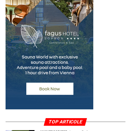
început reduce riscul apariției unor neînțelegeri și
contribuie la alegerea celei mai potrivite soluții
financiare.
(Advertoriale)
TOP ARTICOLE