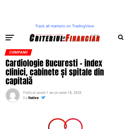
Track all markets on TradingView
COMPANII
Cardiologie Bucuresti – index
clinici, cabinete și spitale din
capitală
Publicat
acum 1 an
pe
iunie 18, 2025
De
Native