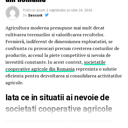
Servicii indexate: consultații cardiologice, ecografie
cardiacă și carotidiană, EKG, Holter tensiune și EKG
Publicat
acum 2 săptămâni
pe
iulie 24, 2026
De
Seocont
(24h-7 zile), pulsoximetrie, referate medicale;
Site-ul servește ca ghid esențial pentru pacienții care
Agricultura moderna presupune mai mult decat
caută servicii cardiologice în București, oferind acces
cultivarea terenurilor si valorificarea recoltelor.
rapid la informații actualizate despre locații, tarife și
Fermierii, indiferent de dimensiunea exploatatiei, se
specialiști. Ideal pentru persoane cu afecțiuni
confrunta cu provocari precum cresterea costurilor de
cardiovasculare sau care necesită investigații
productie, accesul la piete competitive si nevoia de
cardiologice preventive.
investitii constante. In acest context,
societatile
cooperative agricole din Romania
reprezinta o solutie
eficienta pentru dezvoltarea si consolidarea activitatilor
ARTICOLE PE ACEIASI TEMA:
CABINETE CARDIOLOGIE
agricole.
CARDIOLOGIE BUCUREȘTI
CARDIOLOGIE SECTOR 1
CARDIOLOGIE SECTOR 6
CLINICI CARDIOLOGIE
CONSULT CARDIOLOGIC
ECOGRAFIE CARDIACĂ BUCURESTI
Iata ce in situatii ai nevoie de
EKG BUCUREȘTI
HOLTER EKG
SPITALE CARDIOLOGIE
societati cooperative agricole
URMATORUL
Importanța mentenanței și optimizării SEO în PrestaShop
Atunci cand doresti sa reduci costurile de productie
NU RATATI
Spalatorie incaltaminte – beneficii și ce să știi înainte