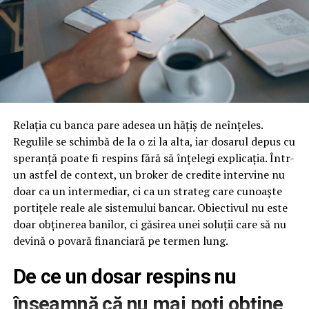
Daca intentionezi sa accesezi fonduri europene
Programele de finantare dedicate agriculturii
favorizeaza adesea proiectele dezvoltate in parteneriat
sau prin forme asociative. O societate cooperativa
agricola poate oferi sprijin in identificarea
oportunitatilor de finantare, pregatirea documentatiei
si implementarea proiectelor. In plus, colaborarea
Relația cu banca pare adesea un hățiș de neînțeles.
dintre membri poate creste sansele de obtinere a
Regulile se schimbă de la o zi la alta, iar dosarul depus cu
finantarii pentru investitii in infrastructura, utilaje sau
speranță poate fi respins fără să înțelegi explicația. Într-
tehnologii moderne.
un astfel de context, un broker de credite intervine nu
doar ca un intermediar, ci ca un strateg care cunoaște
Atunci cand ai nevoie de utilaje si echipamente
portițele reale ale sistemului bancar. Obiectivul nu este
performante
doar obținerea banilor, ci găsirea unei soluții care să nu
devină o povară financiară pe termen lung.
Nu toate exploatatiile agricole isi permit achizitionarea
unor utilaje moderne, precum combine, tractoare de
De ce un dosar respins nu
mare capacitate sau sisteme performante de irigatii. In
înseamnă că nu mai poți obține
cadrul unei cooperative, membrii pot utiliza in comun