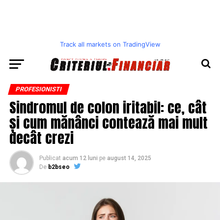
Track all markets on TradingView
PROFESIONISTI
Sindromul de colon iritabil: ce, cât
și cum mănânci contează mai mult
decât crezi
Publicat
acum 12 luni
pe
august 14, 2025
De
b2bseo