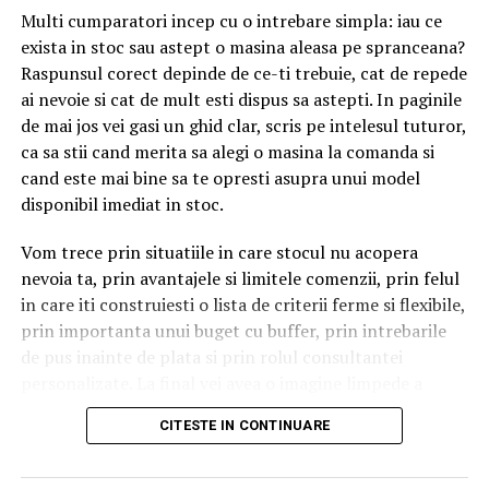
Unelte necesare pentru
pentru sănătatea generală.
Multi cumparatori incep cu o intrebare simpla: iau ce
montajul mobilei
exista in stoc sau astept o masina aleasa pe spranceana?
Cum construiești o alimentație
Raspunsul corect depinde de ce-ti trebuie, cat de repede
Setul de baza include: surubelnita cu cap cruce
funcțională și diversificată
ai nevoie si cat de mult esti dispus sa astepti. In paginile
(Phillips), surubelnita cu cap plat, ciocan, ruleta, nivela
de mai jos vei gasi un ghid clar, scris pe intelesul tuturor,
cu bula, cutter, banda de mascare, creion. Aceste unelte
Restricțiile drastice, eliminarea haotică a alimentelor sau
ca sa stii cand merita sa alegi o masina la comanda si
se gasesc in orice casa si sunt suficiente pentru piese
regimurile fără ghidaj medical nu sunt soluția. Cheia stă
cand este mai bine sa te opresti asupra unui model
simple. Pentru piese complexe, sunt necesare si unelte
în echilibru, diversitate și înțelepciune alimentară.
disponibil imediat in stoc.
suplimentare: bormasina cu acumulator (pentru gauri
Împreună cu un medic gastroenterolog și, ideal, cu un
in perete sau in lemn), set de chei imbus (de obicei
Vom trece prin situatiile in care stocul nu acopera
dietetician specializat, pacientul poate identifica exact
incluse in pachet cu mobila), cheie franceza reglabila.
nevoia ta, prin avantajele si limitele comenzii, prin felul
ce îl deranjează, cum poate înlocui alimentele
in care iti construiesti o lista de criterii ferme si flexibile,
problematice și cum își poate construi o alimentație
Inainte de a incepe montajul, verifica ce unelte sunt
prin importanta unui buget cu buffer, prin intrebarile
funcțională, care să îi sprijine nu doar digestia, ci și
incluse in pachetul mobilei. Multe piese de mobilier
de pus inainte de plata si prin rolul consultantei
starea generală de bine.
includ feroneria completa (suruburi, dibluri, balamale) si
personalizate. La final vei avea o imagine limpede a
uneori chiar chei imbus. Cele care nu sunt incluse se
pasilor de urmat.
Concluzie
CITESTE IN CONTINUARE
cumpara de la magazin in ziua montajului, daca ai
nevoie.
Cand stocul curent nu acopera
Sindromul de colon iritabil nu este o sentință la o viață
plină de disconfort, ci un semnal de alarmă al corpului