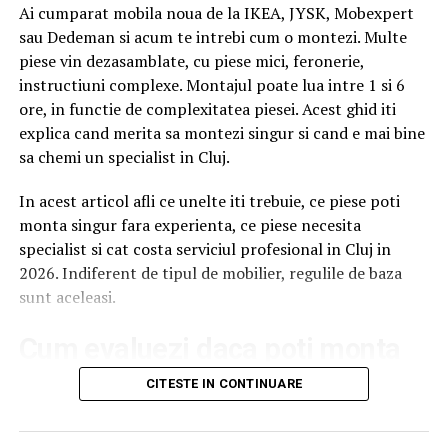
Ai cumparat mobila noua de la IKEA, JYSK, Mobexpert
teama de a nu agrava simptomele. Însă nu toate fibrele
sau Dedeman si acum te intrebi cum o montezi. Multe
sunt la fel. Există fibre solubile, care se găsesc în
piese vin dezasamblate, cu piese mici, feronerie,
psyllium, inulină, pulpă de fructe și legume – și fibre
instructiuni complexe. Montajul poate lua intre 1 si 6
insolubile, prezente în coaja fructelor, legumelor și în
ore, in functie de complexitatea piesei. Acest ghid iti
semințe. Studiile arată că tocmai fibrele solubile aduc
explica cand merita sa montezi singur si cand e mai bine
cele mai mari beneficii pacienților cu SCI, reducând
sa chemi un specialist in Cluj.
balonarea, disconfortul și dezechilibrele tranzitului
intestinal. Recomandarea generală este un aport de 25-
In acest articol afli ce unelte iti trebuie, ce piese poti
35g de fibre pe zi, pentru a susține sănătatea digestivă și
monta singur fara experienta, ce piese necesita
un tranzit echilibrat.
specialist si cat costa serviciul profesional in Cluj in
2026. Indiferent de tipul de mobilier, regulile de baza
Și aici intervine o perspectivă esențială: microbiomul
sunt aceleasi.
intestinal. Studiile recente arată că persoanele care
consumă peste 30 de plante diferite pe săptămână au
Cum evaluezi daca poti monta
un microbiom mai divers, cu un echilibru bacterian
favorabil sănătății digestive, imunitare și mentale. Acest
singur sau ai nevoie de
CITESTE IN CONTINUARE
principiu a fost subliniat în cadrul proiectului
American
specialist
Gut Project
, care a demonstrat legătura directă dintre