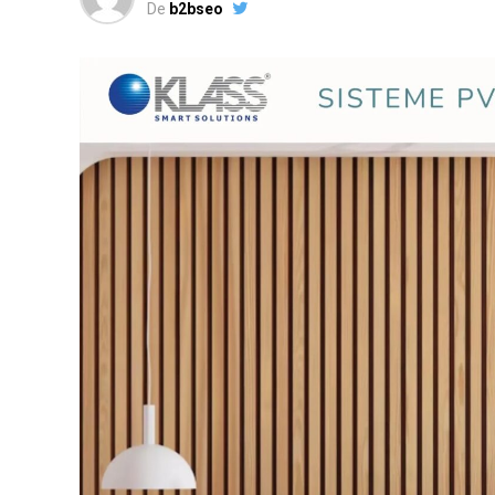
De
b2bseo