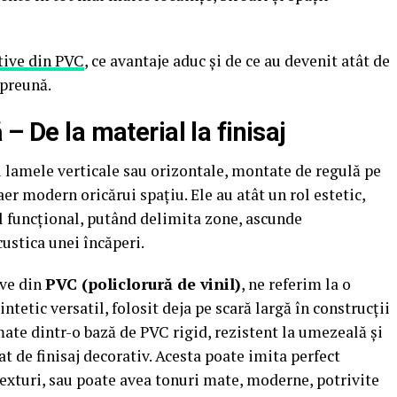
ative din PVC
, ce avantaje aduc și de ce au devenit atât de
mpreună.
– De la material la finisaj
 lamele verticale sau orizontale, montate de regulă pe
aer modern oricărui spațiu. Ele au atât un rol estetic,
nul funcțional, putând delimita zone, ascunde
ustica unei încăperi.
ive din
PVC (policlorură de vinil)
, ne referim la o
ntetic versatil, folosit deja pe scară largă în construcții
mate dintr-o bază de PVC rigid, rezistent la umezeală și
at de finisaj decorativ. Acesta poate imita perfect
texturi, sau poate avea tonuri mate, moderne, potrivite