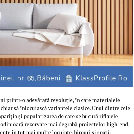
ani printr-o adevărată revoluție, în care materialele
hiar să înlocuiască variantele clasice. Unul dintre cele
ariția și popularizarea de care se bucură riflajele
 odinioară rezervate mai degrabă proiectelor high-end,
ente în tot mai multe locuințe, birouri și spații