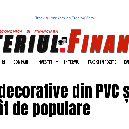
Track all markets on TradingView
IRI
COMPANII
INVESTITII
INTERVIU
TAXE SI IMPOZITE
EV
 decorative din PVC 
ât de populare