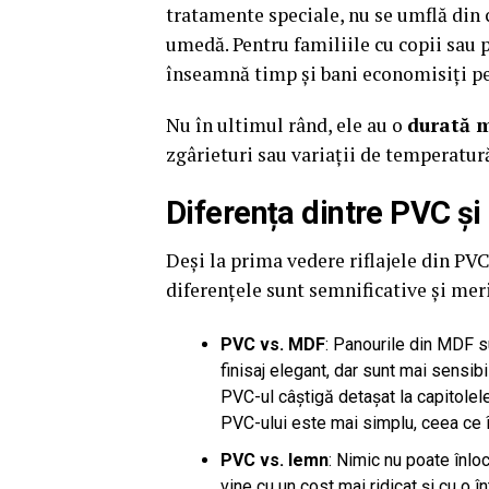
tratamente speciale, nu se umflă din c
umedă. Pentru familiile cu copii sau p
înseamnă timp și bani economisiți p
Nu în ultimul rând, ele au o
durată m
zgârieturi sau variații de temperatur
Diferența dintre PVC ș
Deși la prima vedere riflajele din P
diferențele sunt semnificative și meri
PVC vs. MDF
: Panourile din MDF su
finisaj elegant, dar sunt mai sensib
PVC-ul câștigă detașat la capitolele
PVC-ului este mai simplu, ceea ce î
PVC vs. lemn
: Nimic nu poate înlo
vine cu un cost mai ridicat și cu o în