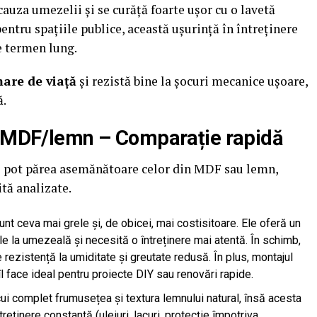
auza umezelii și se curăță foarte ușor cu o lavetă
entru spațiile publice, această ușurință în întreținere
e termen lung.
are de viață
și rezistă bine la șocuri mecanice ușoare,
ă.
i MDF/lemn – Comparație rapidă
VC pot părea asemănătoare celor din MDF sau lemn,
tă analizate.
nt ceva mai grele și, de obicei, mai costisitoare. Ele oferă un
ile la umezeală și necesită o întreținere mai atentă. În schimb,
 rezistență la umiditate și greutate redusă. În plus, montajul
l face ideal pentru proiecte DIY sau renovări rapide.
cui complet frumusețea și textura lemnului natural, însă acesta
treținere constantă (uleiuri, lacuri, protecție împotriva