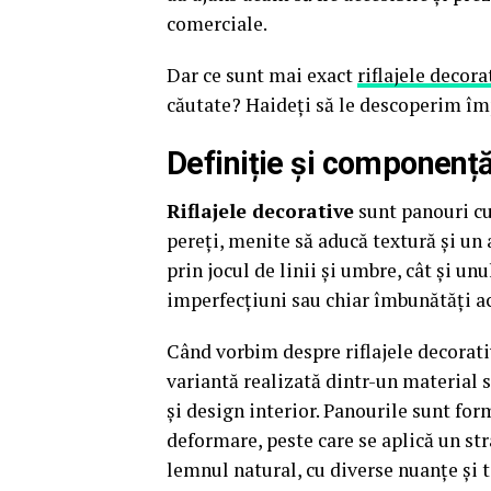
comerciale.
Dar ce sunt mai exact
riflajele decor
căutate? Haideți să le descoperim î
Definiție și componență 
Riflajele decorative
sunt panouri cu
pereți, menite să aducă textură și un 
prin jocul de linii și umbre, cât și u
imperfecțiuni sau chiar îmbunătăți ac
Când vorbim despre riflajele decorat
variantă realizată dintr-un material si
și design interior. Panourile sunt for
deformare, peste care se aplică un str
lemnul natural, cu diverse nuanțe și 