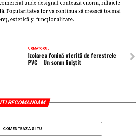
u comercial unde designul contează enorm, riflajele
lă. Popularitatea lor va continua să crească tocmai
reț, estetică și funcționalitate.
URMATORUL
Izolarea fonică oferită de ferestrele
PVC – Un somn liniștit
ITI RECOMANDAM
COMENTEAZA SI TU