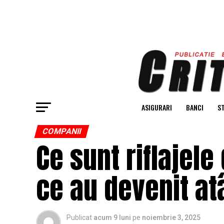
ASIGURARI
BANCI
ST
COMPANII
Ce sunt riflajele
ce au devenit at
Publicat
acum 9 luni
pe
noiembrie 3, 2025