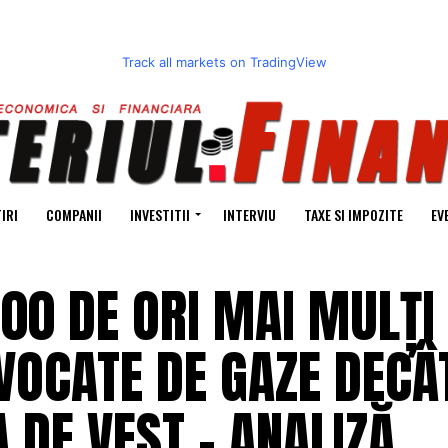
Track all markets on TradingView
IRI
COMPANII
INVESTITII
INTERVIU
TAXE SI IMPOZITE
EV
00 DE ORI MAI MULȚI
VOCATE DE GAZE DECÂ
 DE VEST – ANALIZĂ