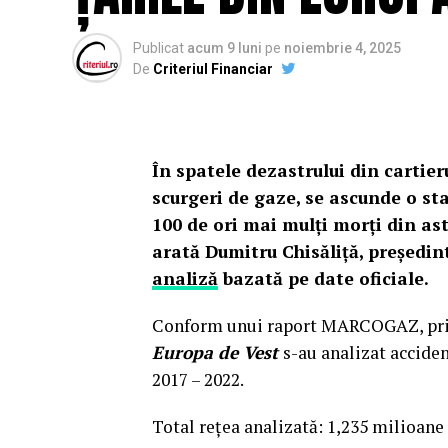
Publicat
acum 9 luni
pe
noiembrie 4, 2025
De
Criteriul Financiar
În spatele dezastrului din cartier
scurgeri de gaze, se ascunde o st
100 de ori mai mulți morți din as
arată Dumitru Chisăliță, președin
analiză
bazată pe date oficiale.
Conform unui raport MARCOGAZ, privi
Europa de Vest
s-au analizat acciden
2017 – 2022.
Total rețea analizată: 1,235 milioan