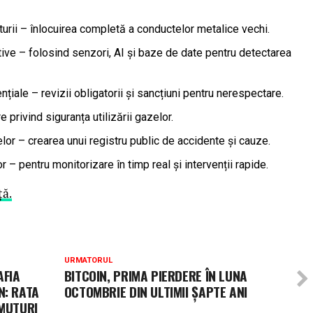
turii – înlocuirea completă a conductelor metalice vechi.
ve – folosind senzori, AI și baze de date pentru detectarea
ențiale – revizii obligatorii și sancțiuni pentru nerespectare.
 privind siguranța utilizării gazelor.
lor – crearea unui registru public de accidente și cauze.
 – pentru monitorizare în timp real și intervenții rapide.
ță.
URMATORUL
AFIA
BITCOIN, PRIMA PIERDERE ÎN LUNA
N: RATA
OCTOMBRIE DIN ULTIMII ȘAPTE ANI
UMUTURI