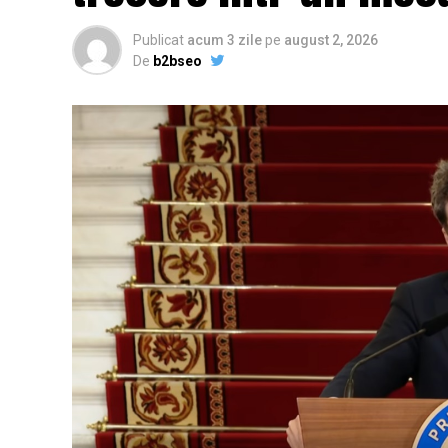
Publicat
acum 3 zile
pe
august 2, 2026
De
b2bseo