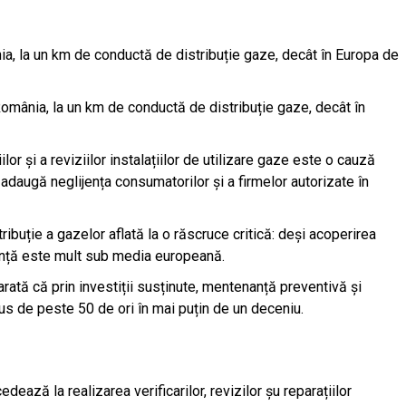
ia, la un km de conductă de distribuție gaze, decât în Europa de
omânia, la un km de conductă de distribuție gaze, decât în
lor și a reviziilor instalațiilor de utilizare gaze este o cauză
 adaugă neglijența consumatorilor și a firmelor autorizate în
ribuție a gazelor aflată la o răscruce critică: deși acoperirea
ranță este mult sub media europeană.
rată că prin investiții susținute, mentenanță preventivă și
dus de peste 50 de ori în mai puțin de un deceniu.
ează la realizarea verificarilor, revizilor șu reparațiilor