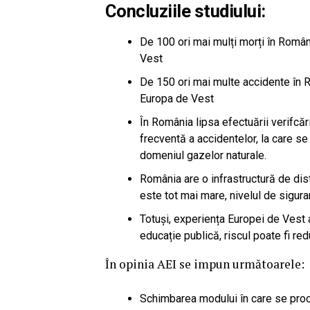
Concluziile studiului:
De 100 ori mai mulți morți în Român
Vest
De 150 ori mai multe accidente în R
Europa de Vest
În România lipsa efectuării verifcării
frecventă a accidentelor, la care se
domeniul gazelor naturale.
România are o infrastructură de dist
este tot mai mare, nivelul de sigu
Totuși, experiența Europei de Vest a
educație publică, riscul poate fi re
În opinia AEI se impun următoarele:
Schimbarea modului în care se proced