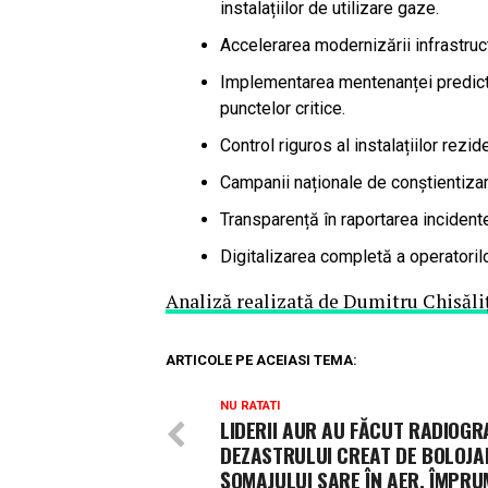
instalațiilor de utilizare gaze.
Accelerarea modernizării infrastruc
Implementarea mentenanței predicti
punctelor critice.
Control riguros al instalațiilor rezid
Campanii naționale de conștientizare
Transparență în raportarea incidente
Digitalizarea completă a operatorilor
Analiză realizată de Dumitru Chisăli
ARTICOLE PE ACEIASI TEMA:
NU RATATI
LIDERII AUR AU FĂCUT RADIOGR
DEZASTRULUI CREAT DE BOLOJA
ȘOMAJULUI SARE ÎN AER, ÎMPR