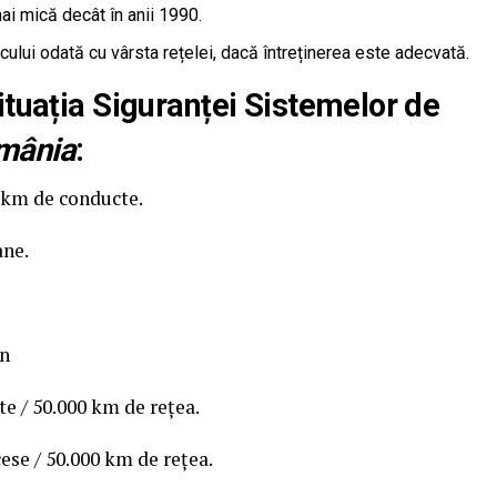
i mică decât în anii 1990.
cului odată cu vârsta rețelei, dacă întreținerea este adecvată.
ituația Siguranței Sistemelor de
mânia
:
e km de conducte.
ane.
an
te / 50.000 km de rețea.
ese / 50.000 km de rețea.