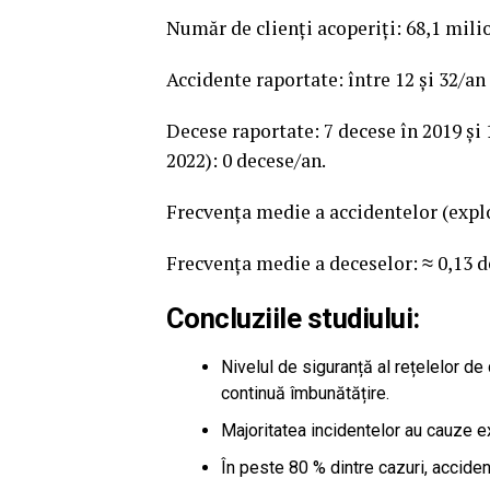
Număr de clienți acoperiți: 68,1 mili
Accidente raportate: între 12 și 32/an (
Decese raportate: 7 decese în 2019 și 1
2022): 0 decese/an.
Frecvența medie a accidentelor (exploz
Frecvența medie a deceselor: ≈ 0,13 d
Concluziile studiului:
Nivelul de siguranță al rețelelor de 
continuă îmbunătățire.
Majoritatea incidentelor au cauze ex
În peste 80 % dintre cazuri, accide