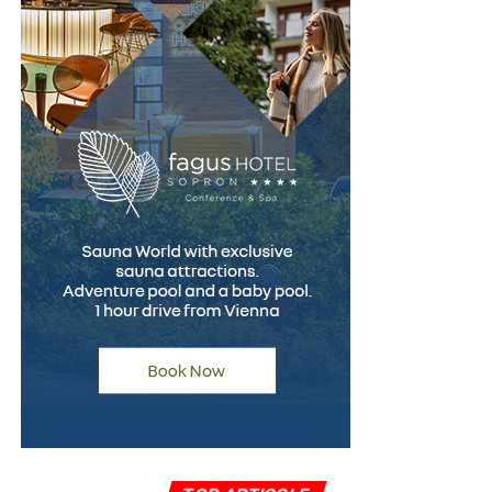
Este important de înțeles că rezultatul unui test
poligraf trebuie interpretat în contextul întregii situații
și al celorlalte informații disponibile. Tocmai această
abordare echilibrată îi conferă valoare ca instrument
complementar de verificare.
Un pas spre recâștigarea
încrederii
Pentru persoanele care au fost acuzate pe nedrept,
procesul de recâștigare a încrederii poate fi dificil și de
durată. În multe cazuri, simpla dorință de a efectua un
test poligraf transmite un mesaj important despre
disponibilitatea de a clarifica situația într-un mod
transparent.
După finalizarea examinării, specialistul întocmește un
raport oficial care reflectă concluziile evaluării. Acest