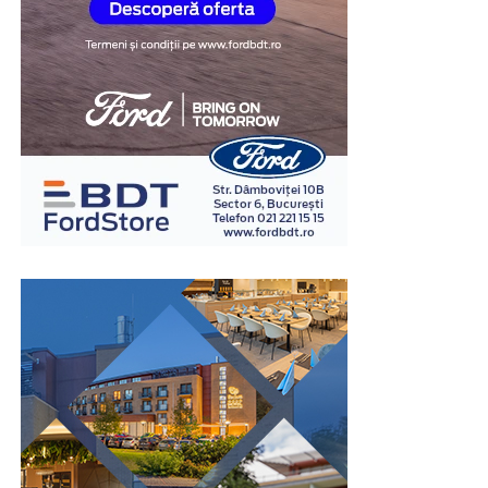
precum ritmul cardiac, respirația, tensiunea arterială și
modificările conductanței electrice a pielii.
În cadrul examinării, specialistul formulează întrebări
relevante pentru situația investigată și analizează
răspunsurile împreună cu reacțiile fiziologice
înregistrate. Interpretarea rezultatelor este realizată în
baza unor metode și protocoale specifice, de către
examinatori instruiți în acest domeniu.
Spre deosebire de opiniile personale sau de impresiile
subiective, examinarea poligraf urmărește indicatori
fiziologici măsurabili, ceea ce oferă un grad suplimentar
de obiectivitate în procesul de evaluare. Din acest motiv,
testul este utilizat în numeroase contexte, inclusiv în
investigații interne, procese de selecție pentru anumite
funcții sensibile sau verificarea unor declarații în cadrul
unor anchete.