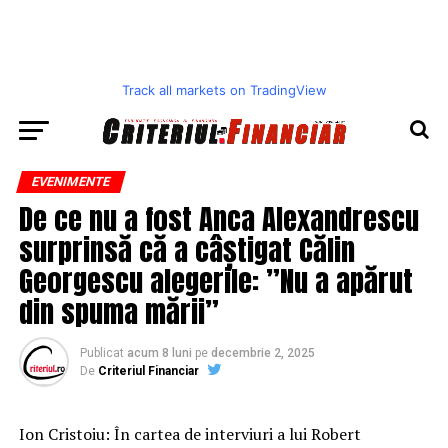
Track all markets on TradingView
EVENIMENTE
De ce nu a fost Anca Alexandrescu
surprinsă că a câștigat Călin
Georgescu alegerile: ”Nu a apărut
din spuma mării”
Publicat
acum 8 luni
pe
decembrie 2, 2025
De
Criteriul Financiar
Ion Cristoiu: În cartea de interviuri a lui Robert