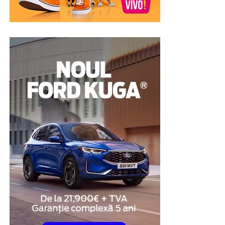
voluntar să efectueze un test poligraf pentru a susține
veridicitatea declarațiilor lor. Examinarea nu stabilește
vinovăția sau nevinovăția din punct de vedere juridic,
însă poate constitui un element suplimentar de
evaluare și poate contribui la clarificarea
circumstanțelor în care au apărut suspiciunile.
Pentru multe persoane, această abordare reprezintă o
modalitate de a demonstra disponibilitatea de a coopera
și de a răspunde transparent întrebărilor legate de
situația investigată.
Obiectivitatea reacțiilor
fiziologice
Unul dintre cele mai importante avantaje ale testului
poligraf este faptul că evaluarea se bazează pe
monitorizarea unor reacții fiziologice involuntare,