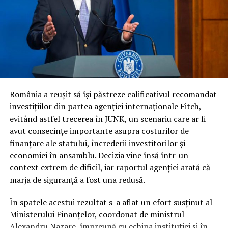
Contextul financiar pe care s-a sprijinit decizia agenției
este unul extrem de complex. Evaluarea inițială a
experților Fitch arăta spre o retrogradare iminentă a
ratingului suveran, decizie justificată de tabloul
economic dificil: presiunile inflaționiste care au afectat
puterea de cumpărare, deciziile de înghețare a salariilor
și pensiilor și riscul persistent de a fi încadrați la
categoria de risc major (
junk
).
România a reușit să își păstreze calificativul recomandat
investițiilor din partea agenției internaționale Fitch,
În ciuda acestor vulnerabilități și a presiunii uriașe pe
evitând astfel trecerea în JUNK, un scenariu care ar fi
finanțele publice, autoritățile române au reușit să evite
avut consecințe importante asupra costurilor de
scenariul negativ. Întrebarea esențială este cum a fost
finanțare ale statului, încrederii investitorilor și
posibil acest lucru, în condițiile în care datele
economiei în ansamblu. Decizia vine însă într-un
economice brute erau deja cunoscute de piețe.
context extrem de dificil, iar raportul agenției arată că
marja de siguranță a fost una redusă.
Răspunsul nu a stat în prezentarea unor indicatori noi,
ci în garanțiile de conduită fiscală. În timp ce
În spatele acestui rezultat s-a aflat un efort susținut al
autoritatea altor actori politici s-a erodat considerabil
Ministerului Finanțelor, coordonat de ministrul
pe parcursul mandatului, Nicușor Dan a rămas
Alexandru Nazare, împreună cu echipa instituției și în