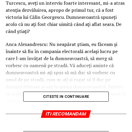
Turcescu, aveți un interviu foarte interesant, mi-a atras
atenția dezvăluirea, apropo de primul tur, că a fost
victoria lui Călin Georgescu. Dumneavoastră spuneți
acolo că nu ați fost chiar uimită când ați aflat seara. De
când știați?
Anca Alexandrescu: Nu neapărat știam, eu făceam și
înainte să fiu în campania electorală același lucru pe
care l-am învățat de la dumneavoastră, să merg să
vorbesc cu oamenii pe stradă. Vă aduceți aminte că
dumneavoastră mi-ați spus să mă duc să vorbesc cu
omul de pe stradă, cum m-ați și rugat să îl duc pe
domnul Năstase acasă la mama dumneavoastră. Pentru
că politicianul trebuie să interacționeze cu cetățeanul. Și
CITESTE IN CONTINUARE
vorbeam cu foarte multă lume în jurul meu. Cu
manichiurista, cu doamna de la florărie, cu diverse
ITI RECOMANDAM
persoane care îmi spuneau „eu l-am votat pe Călin
Georgescu”, ”eu îl urmăresc pe Călin Georgescu de 10
ani”.