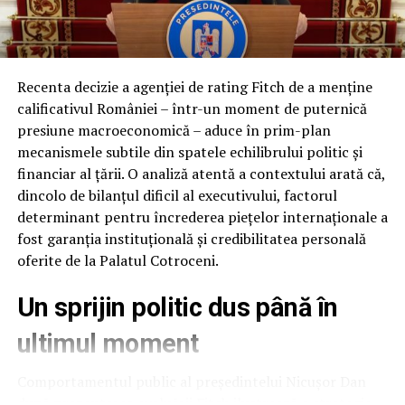
mării.
Anca Alexandrescu: Nu a apărut. Să ne aducem aminte
cine a făcut campania „Echilibru și verticalitate”, PNL.
Recenta decizie a agenției de rating Fitch de a menține
Banii sunt publici, ai cetățenilor, ți auzit ceva să se
calificativul României – într-un moment de puternică
întâmple firmei aceleia ceva? A fost, înainte de asta,
presiune macroeconomică – aduce în prim-plan
chiar Traian Băsescu l-a propus prim ministru. Apoi a
mecanismele subtile din spatele echilibrului politic și
fost propunerea AUR, chiar a fost domnul Georgescu
financiar al țării. O analiză atentă a contextului arată că,
împreună cu eorge Simion la mine în emisiune, atunci
dincolo de bilanțul dificil al executivului, factorul
când a fost propus de către AUR. Deci nu a apărut de
determinant pentru încrederea piețelor internaționale a
nicăieri, exista, dar oamenii aceștia au stat, au stat, au
fost garanția instituțională și credibilitatea personală
așteptat, și când a venit momentul au dat votul în
oferite de la Palatul Cotroceni.
consecință.
Un sprijin politic dus până în
ARTICOLE PE ACEIASI TEMA:
ultimul moment
URMATORUL
Situație critică pentru siguranța energetică a României,
pe fondul crizei de apă din Prahova. Rafinăria
Comportamentul public al președintelui Nicușor Dan
Petrobrazi, alimentată în regim de avarie
după prezentarea evaluării Fitch ilustrează o strategie