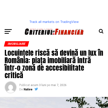
Track all markets on TradingView
IMOBILIARE
Locuințele riscă să devină un lux în
România: piața imobiliară intră
într-o zonă de accesibilitate
critică
Publicat
acum 3 luni
pe
mai 7, 2026
De
Native