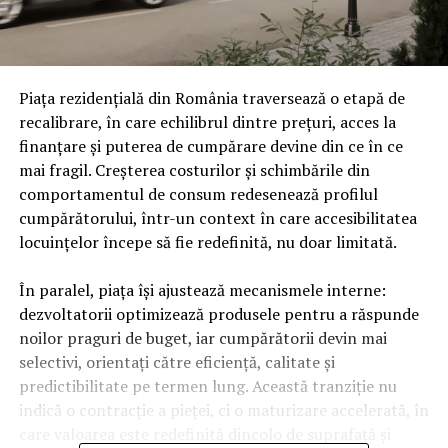
Piața rezidențială din România traversează o etapă de
recalibrare, în care echilibrul dintre prețuri, acces la
finanțare și puterea de cumpărare devine din ce în ce
mai fragil. Creșterea costurilor și schimbările din
comportamentul de consum redesenează profilul
cumpărătorului, într-un context în care accesibilitatea
locuințelor începe să fie redefinită, nu doar limitată.
În paralel, piața își ajustează mecanismele interne:
dezvoltatorii optimizează produsele pentru a răspunde
noilor praguri de buget, iar cumpărătorii devin mai
selectivi, orientați către eficiență, calitate și
predictibilitate pe termen lung. Această tranziție nu
indică o contracție a pieței, ci o maturizare accelerată, în
care valoarea este redefinită dincolo de suprafață și