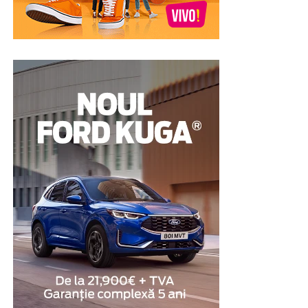
În cazul unui amanet auto, autoturismul este utilizat ca
garanție pentru acordarea împrumutului. După
achitarea obligațiilor prevăzute în contract,
proprietarul își poate recupera vehiculul. Din acest
motiv, această soluție este luată în considerare de
persoanele care au nevoie temporară de lichidități, dar
nu doresc să renunțe definitiv la bunul pe care îl dețin.
Proprietarul mașinii are nevoie
de o soluție financiară pe
termen scurt
Există și situații în care dificultățile financiare sunt doar
temporare, iar persoana în cauză știe că va dispune de
fondurile necesare peste câteva săptămâni sau luni. În
aceste cazuri, obiectivul nu este obținerea unei finanțări
pe termen lung, ci identificarea unei soluții care să