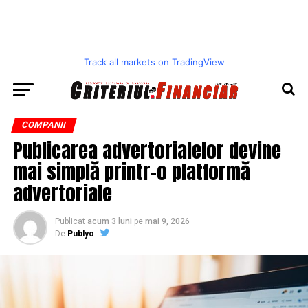
Track all markets on TradingView
COMPANII
Publicarea advertorialelor devine
mai simplă printr-o platformă
advertoriale
Publicat
acum 3 luni
pe
mai 9, 2026
De
Publyo