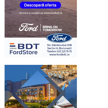
acopere o nevoie punctuală, fără renunțarea definitivă
la autoturism.
Un amanet mașini poate reprezenta o opțiune potrivită
atunci când este utilizat pentru acoperirea unei nevoi
financiare pe termen scurt și este însoțit de un plan
realist de rambursare. Înainte de semnarea contractului,
este recomandată analizarea perioadei de finanțare, a
costurilor și a tuturor condițiilor contractuale, pentru
ca soluția aleasă să fie adaptată situației financiare
existente.
În concluzie, amanetul auto poate reprezenta o soluție
eficientă atunci când este ales în urma unei analize
atente și atunci când răspunde unei nevoi reale, pe
termen scurt. O instituție serioasă va explica în mod
transparent modul în care este realizată evaluarea
autoturismului, costurile aplicabile și condițiile
contractului, astfel încât decizia să fie luată în