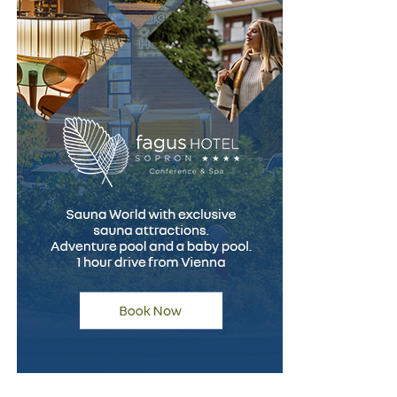
cunoștință de cauză. Informarea corectă încă de la
început reduce riscul apariției unor neînțelegeri și
contribuie la alegerea celei mai potrivite soluții
financiare.
(Advertoriale)