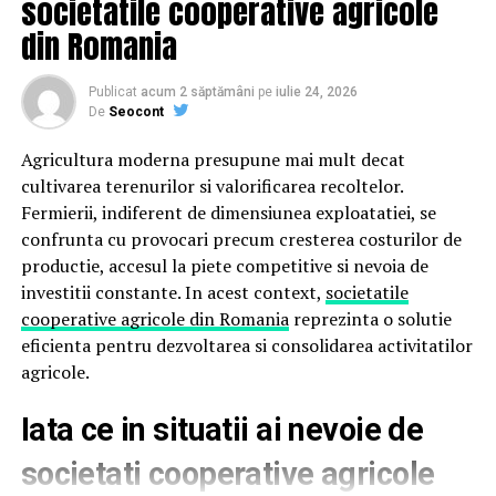
societatile cooperative agricole
constant cu advertoriale, acest mod de lucru poate
din Romania
deveni obositor și ineficient.
Cum te ajută o platformă
Publicat
acum 2 săptămâni
pe
iulie 24, 2026
De
Seocont
advertoriale
Agricultura moderna presupune mai mult decat
O platformă dedicată centralizează informațiile
cultivarea terenurilor si valorificarea recoltelor.
importante și reduce pașii inutili. În loc să gestionezi
Fermierii, indiferent de dimensiunea exploatatiei, se
conversații separate cu fiecare publicație, poți vedea
confrunta cu provocari precum cresterea costurilor de
rapid opțiunile disponibile și condițiile aferente.
productie, accesul la piete competitive si nevoia de
investitii constante. In acest context,
societatile
Ai acces la detalii precum prețurile, domeniile abordate
cooperative agricole din Romania
reprezinta o solutie
și cerințele de publicare. Astfel, compari mai ușor
eficienta pentru dezvoltarea si consolidarea activitatilor
publicațiile și alegi variantele potrivite pentru
agricole.
obiectivele tale.
Iata ce in situatii ai nevoie de
În practică, acest lucru înseamnă mai puțin timp
pierdut și mai mult control asupra campaniilor.
societati cooperative agricole