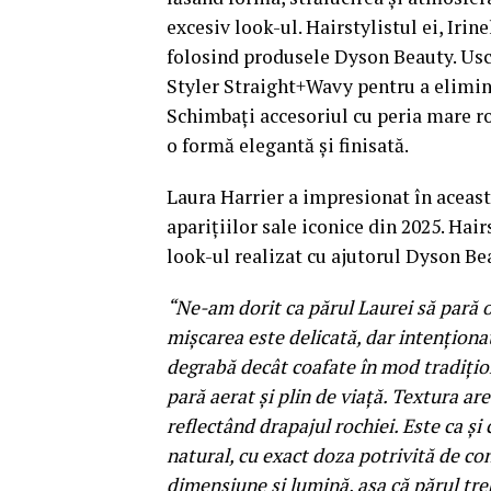
excesiv look-ul. Hairstylistul ei, Irin
folosind produsele Dyson Beauty. Us
Styler Straight+Wavy pentru a elimina
Schimbați accesoriul cu peria mare ro
o formă elegantă și finisată.
Laura Harrier a impresionat în aceast
aparițiilor sale iconice din 2025. Hair
look-ul realizat cu ajutorul Dyson Be
“Ne-am dorit ca părul Laurei să pară o 
mișcarea este delicată, dar intenționa
degrabă decât coafate în mod tradițion
pară aerat și plin de viață. Textura ar
reflectând drapajul rochiei. Este ca și
natural, cu exact doza potrivită de co
dimensiune și lumină, așa că părul tre