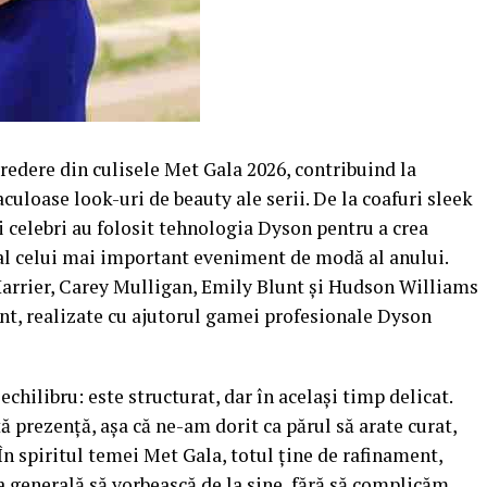
redere din culisele Met Gala 2026, contribuind la
culoase look-uri de beauty ale serii. De la coafuri sleek
ti celebri au folosit tehnologia Dyson pentru a crea
al celui mai important eveniment de modă al anului.
arrier, Carey Mulligan, Emily Blunt și Hudson Williams
nt, realizate cu ajutorul gamei profesionale Dyson
chilibru: este structurat, dar în același timp delicat.
ă prezență, așa că ne-am dorit ca părul să arate curat,
 În spiritul temei Met Gala, totul ține de rafinament,
a generală să vorbească de la sine, fără să complicăm