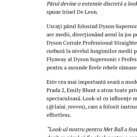
Părul devine o extensie discretă a look-
spune Irinel De Leon.
Uscați părul folosind Dyson Supersoni
aer medii, direcționând aerul în jos pe
Dyson Corrale Professional Straighten
curbură la nivelul lungimilor medii pe
Flyaway al Dyson Supersonic r Profess
pentru a ascunde firele rebele rămase
Este cea mai importantă seară a modei
Prada 2, Emily Blunt a atras toate pri
spectaculoasă. Look-ul cu influențe mi
(@laini_reeves), care a folosit instr
effortless.
“Look-ul nostru pentru Met Ball a fost