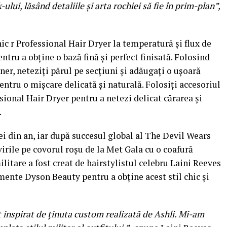
ului, lăsând detaliile și arta rochiei să fie în prim-plan
”,
c r Professional Hair Dryer la temperatură și flux de
ntru a obține o bază fină și perfect finisată. Folosind
er, neteziți părul pe secțiuni și adăugați o ușoară
ntru o mișcare delicată și naturală. Folosiți accesoriul
ional Hair Dryer pentru a netezi delicat cărarea și
.
 din an, iar după succesul global al The Devil Wears
virile pe covorul roșu de la Met Gala cu o coafură
litare a fost creat de hairstylistul celebru Laini Reeves
umente Dyson Beauty pentru a obține acest stil chic și
 inspirat de ținuta custom realizată de Ashli. Mi-am