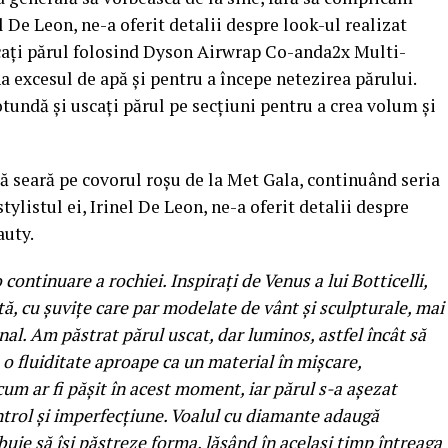
el De Leon, ne-a oferit detalii despre look-ul realizat
cați părul folosind Dyson Airwrap Co-anda2x Multi-
 excesul de apă și pentru a începe netezirea părului.
tundă și uscați părul pe secțiuni pentru a crea volum și
ă seară pe covorul roșu de la Met Gala, continuând seria
stylistul ei, Irinel De Leon, ne-a oferit detalii despre
auty.
continuare a rochiei. Inspirați de Venus a lui Botticelli,
tă, cu șuvițe care par modelate de vânt și sculpturale, mai
al. Am păstrat părul uscat, dar luminos, astfel încât să
e o fluiditate aproape ca un material în mișcare,
 cum ar fi pășit în acest moment, iar părul s-a așezat
ntrol și imperfecțiune. Voalul cu diamante adaugă
buie să își păstreze forma, lăsând în același timp întreaga