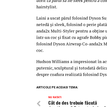
dorit ca părul să fie sleek pentru a com
hairstylist.
Laini a uscat părul folosind Dyson Su
netedă și sleek, folosind o perie plat
anda2x Multi-Styler pentru a obține un
într-un coc și fixat cu agrafe Bobby pi
folosind Dyson Airwrap Co-anda2x Mult
coc.
Hudson Williams a impresionat în ace
puternic, sculptural și totodată delica
despre coafura realizată folosind Dy
ARTICOLE PE ACEIASI TEMA:
NU RATATI
Cât de des trebuie făcută