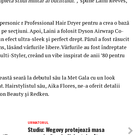
pleta stilul militar al outfitului.
”,
spune Laini Reeves,
personic r Professional Hair Dryer pentru a crea o bază
ă pe secțiuni. Apoi, Laini a folosit Dyson Airwrap Co-
 efect ultra-sleek și perfect drept. Părul a fost răsucit
ns, lăsând vârfurile libere. Vârfurile au fost îndreptate
i-Styler, creând un vibe inspirat de anii ’80 pentru
astă seară la debutul său la Met Gala cu un look
t. Hairstylistul său, Aika Flores, ne-a oferit detalii
son Beauty și Redken.
URMATORUL
Studiu: Wegovy protejează masa