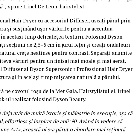
tă
”,
spune Irinel De Leon, hairstylist.
nal Hair Dryer cu accesoriul Diffuser, uscați părul prin
a și susținând ușor vârfurile pentru a accentua
 în același timp delicatețea texturii. Folosind Dyson
ți secțiuni de 2,5–5 cm în jurul feței și creați onduleuri
 natural crețe neatinse pentru contrast. Separați anumite
câteva vârfuri pentru un finisaj mai moale și mai aerat.
ul Diffuser al Dyson Supersonic r Professional Hair Dryer
xtura și în același timp mișcarea naturală a părului.
ă pe covorul roșu de la Met Gala. Hairstylistul ei, Irinel
ook-ul realizat folosind Dyson Beauty.
deja atât de multă istorie și măiestrie în execuție, așa că
 effortless și inspirat de anii ’90. Având în vedere că
me Art», această ni s-a părut o abordare mai reținută.