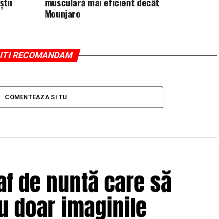
știi
musculară mai eficient decât
Mounjaro
ITI RECOMANDAM
COMENTEAZA SI TU
af de nuntă care să
u doar imaginile