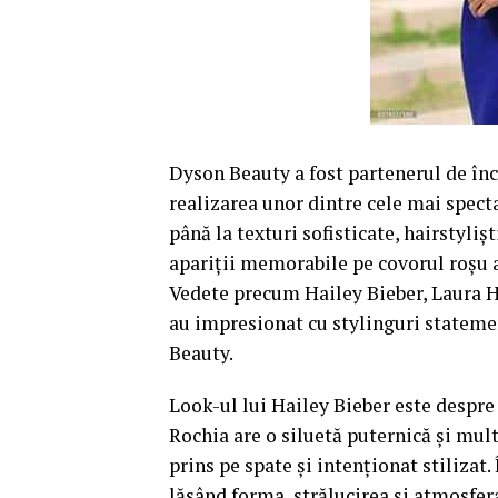
Dyson Beauty a fost partenerul de înc
realizarea unor dintre cele mai specta
până la texturi sofisticate, hairstyliș
apariții memorabile pe covorul roșu 
Vedete precum Hailey Bieber, Laura H
au impresionat cu stylinguri stateme
Beauty.
Look-ul lui Hailey Bieber este despre e
Rochia are o siluetă puternică și mult
prins pe spate și intenționat stilizat.
lăsând forma, strălucirea și atmosfer