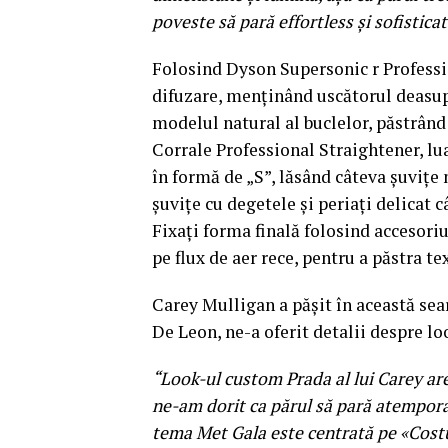
poveste să pară effortless și sofistica
Folosind Dyson Supersonic r Professio
difuzare, menținând uscătorul deasupr
modelul natural al buclelor, păstrând
Corrale Professional Straightener, lua
în formă de „S”, lăsând câteva șuvițe
șuvițe cu degetele și periați delicat 
Fixați forma finală folosind accesori
pe flux de aer rece, pentru a păstra te
Carey Mulligan a pășit în această sear
De Leon, ne-a oferit detalii despre l
“Look-ul custom Prada al lui Carey are 
ne-am dorit ca părul să pară atemporal,
tema Met Gala este centrată pe «Costu