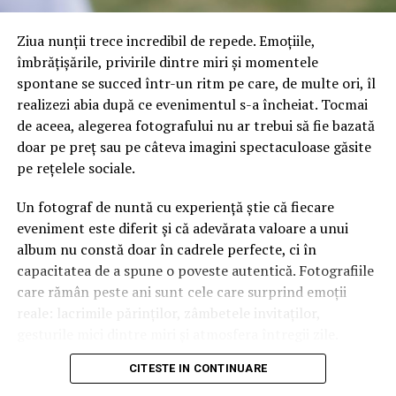
Rezultatele au demonstrat că aproape 8 din 10 pacienți
(77,3%) care au început tratamentul având o funcție
Ziua nunții trece incredibil de repede. Emoțiile,
fizică limitată au obținut îmbunătățiri clinice
îmbrățișările, privirile dintre miri și momentele
semnificative ale scorurilor funcționale, comparativ cu
spontane se succed într-un ritm pe care, de multe ori, îl
doar 42,9% în grupul placebo. Aceste scoruri reflectă
realizezi abia după ce evenimentul s-a încheiat. Tocmai
capacitatea pacienților de a realiza activități de rutină,
de aceea, alegerea fotografului nu ar trebui să fie bazată
cum ar fi aplecarea, statul în picioare fără disconfort și
doar pe preț sau pe câteva imagini spectaculoase găsite
menținerea unui nivel constant de activitate fizică.
pe rețelele sociale.
„Datele subliniază acum și îmbunătățirile tangibile pe
Un fotograf de nuntă cu experiență știe că fiecare
care oamenii le experimentează în viața de zi cu zi.
eveniment este diferit și că adevărata valoare a unui
Abilitatea de a sta în picioare sau de a te apleca este
album nu constă doar în cadrele perfecte, ci în
profund afectată de obezitate, iar îmbunătățirea acestor
capacitatea de a spune o poveste autentică. Fotografiile
capacități confirmă beneficiile clinice extinse ale pastilei
care rămân peste ani sunt cele care surprind emoții
Wegovy”, a punctat Martin Holst Lange, director
reale: lacrimile părinților, zâmbetele invitaților,
științific la Novo Nordisk.
gesturile mici dintre miri și atmosfera întregii zile.
Comparația cu Orforglipron: Eficacitate și
CITESTE IN CONTINUARE
În ultimii ani, stilul documentar a devenit tot mai
tolerabilitate
apreciat. Spre deosebire de fotografia rigidă și regizată,