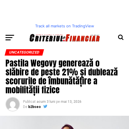
Track all markets on TradingView
UNCATEGORIZED
Pastila Wegovy generează o
slăbire de peste 21% și dublează
scorurile de îmbunătățire a
mobilității fizice
Publicat
acum 3 luni
pe
mai 13, 2026
De
b2bseo